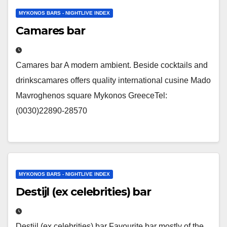
MYKONOS BARS - NIGHTLIVE INDEX
Camares bar
Camares bar A modern ambient. Beside cocktails and
drinkscamares offers quality international cusine Mado
Mavroghenos square Mykonos GreeceTel:
(0030)22890-28570
MYKONOS BARS - NIGHTLIVE INDEX
Destijl (ex celebrities) bar
Destijl (ex celebrities) bar Favourite bar mostly of the