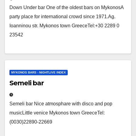
Down Under bar One of the oldest bars on MykonosA
party place for international crowd since 1971.Ag.
Ioanninou str. Mykonos town GreeceTel:+30 2289 0
23542
MYKONOS BARS - NIGHTLIVE INDEX
Semeli bar
Semeli bar Nice atmosphare with disco and pop
musicLittle venice Mykonos town GreeceTel:
(0030)22890-22669