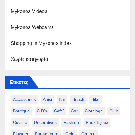
Mykonos Videos
Mykonos Webcams
Shopping in Mykonos index
Χωρίς κατηγορία
Ετικέτες
Accessories
Anixi
Bar
Beach
Bike
Boutique
C.d's
Cafe'
Car
Clothings
Club
Cuisine
Decoratives
Fashion
Faux Bijoux
Flowers
Furstenberg
Gold
Greece