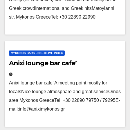
Greek crowdInternational and Greek hitsMatoyianni
str. Mykonos GreeceTel: +30 22890 22990
MYKONOS BARS - NIGHTLIVE INDEX
Anixi lounge bar cafe’
Anixi lounge bar cafe’ A meeting point mostly for
localsNice lounge atmosphare and great serviceOrnos
area Mykonos GreeceTel: +30 22890 79750 / 79295E-
mail:info@aniximykonos.gr