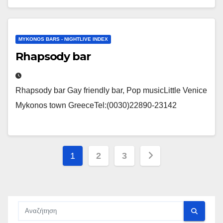
MYKONOS BARS - NIGHTLIVE INDEX
Rhapsody bar
Rhapsody bar Gay friendly bar, Pop musicLittle Venice
Mykonos town GreeceTel:(0030)22890-23142
Σελιδοποίηση
1
2
3
άρθρων