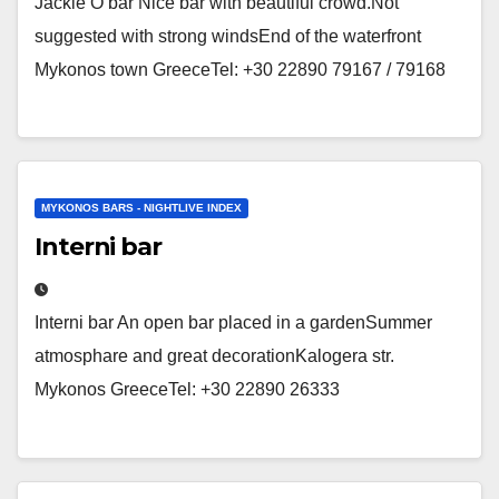
Jackie’O bar Nice bar with beautiful crowd.Not
suggested with strong windsEnd of the waterfront
Mykonos town GreeceTel: +30 22890 79167 / 79168
MYKONOS BARS - NIGHTLIVE INDEX
Interni bar
Interni bar An open bar placed in a gardenSummer
atmosphare and great decorationKalogera str.
Mykonos GreeceTel: +30 22890 26333