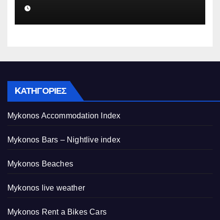
επιχείρηση για να «θάψει»
ψευδείς καταγγελίες – Η παγίδα
που του έστησε η ΕΛ.ΑΣ.
KΑΤΗΓΟΡΊΕΣ
Mykonos Accommodation Index
Mykonos Bars – Nightlive index
Mykonos Beaches
Mykonos live weather
Mykonos Rent a Bikes Cars