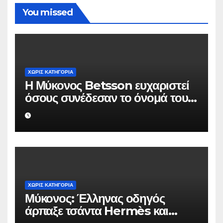
You missed
ΧΩΡΊΣ ΚΑΤΗΓΟΡΊΑ
Η Μύκονος Betsson ευχαριστεί
όσους συνέδεσαν το όνομά τους
με την ιστορική χρονιά
ΧΩΡΊΣ ΚΑΤΗΓΟΡΊΑ
Μύκονος: Έλληνας οδηγός
άρπαξε τσάντα Hermès και