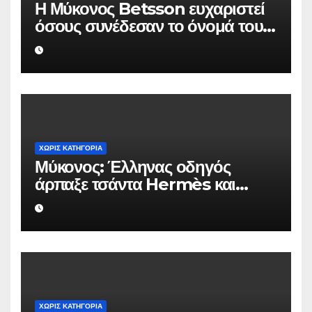
Η Μύκονος Betsson ευχαριστεί
όσους συνέδεσαν το όνομά τους
με την ιστορική χρονιά
ΧΩΡΊΣ ΚΑΤΗΓΟΡΊΑ
Μύκονος: Έλληνας οδηγός
άρπαξε τσάντα Hermès και
Rolex αξίας 75.000 ευρώ από
Ουκρανό τουρίστα
ΧΩΡΊΣ ΚΑΤΗΓΟΡΊΑ