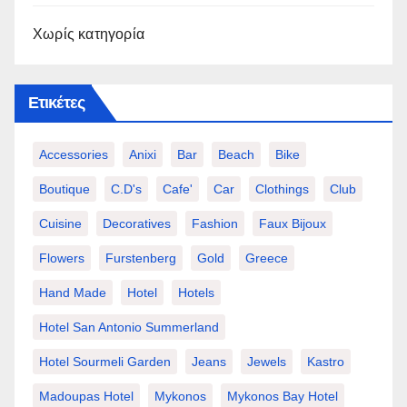
Χωρίς κατηγορία
Ετικέτες
Accessories
Anixi
Bar
Beach
Bike
Boutique
C.d's
Cafe'
Car
Clothings
Club
Cuisine
Decoratives
Fashion
Faux Bijoux
Flowers
Furstenberg
Gold
Greece
Hand Made
Hotel
Hotels
Hotel San Antonio Summerland
Hotel Sourmeli Garden
Jeans
Jewels
Kastro
Madoupas Hotel
Mykonos
Mykonos Bay Hotel