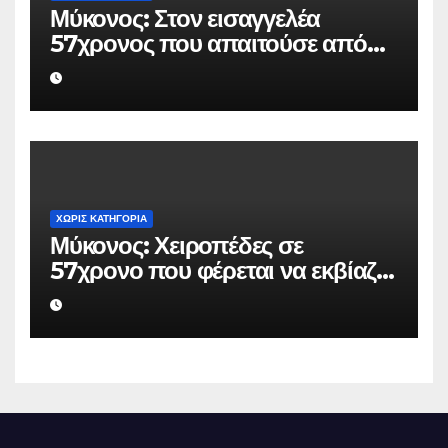
Μύκονος: Στον εισαγγελέα
57χρονος που απαιτούσε από
επιχειρηματία 80.000 ευρώ για
να μην κάνει καταγγελίες σε
βάρος του
ΧΩΡΊΣ ΚΑΤΗΓΟΡΊΑ
Μύκονος: Χειροπέδες σε
57χρονο που φέρεται να εκβίαζε
επιχείρηση για να «θάψει»
ψευδείς καταγγελίες – Η παγίδα
που του έστησε η ΕΛ.ΑΣ.