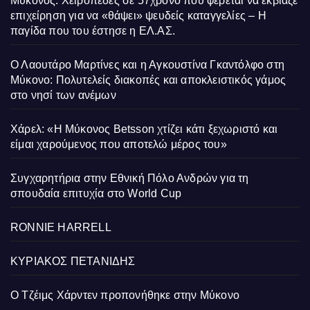
Μύκονος: Χειροπέδες σε 57χρονο που φέρεται να εκβίαζε
επιχείρηση για να «θάψει» ψευδείς καταγγελίες – Η
παγίδα που του έστησε η ΕΛ.ΑΣ.
Ο Λαουτάρο Μαρτίνες και η Αγκουστίνα Γκαντόλφο στη
Μύκονο: Πολυτελείς διακοπές και αποκλειστικός γάμος
στο νησί των ανέμων
Χάρελ: «Η Μύκονος Betsson χτίζει κάτι ξεχωριστό και
είμαι χαρούμενος που αποτελώ μέρος του»
Συγχαρητήρια στην Εθνική Πόλο Ανδρών για τη
σπουδαία επιτυχία στο World Cup
RONNIE HARRELL
ΚΥΡΙΑΚΟΣ ΠΕΤΑΝΙΔΗΣ
Ο Τζέιμς Χάρντεν προπονήθηκε στην Μύκονο