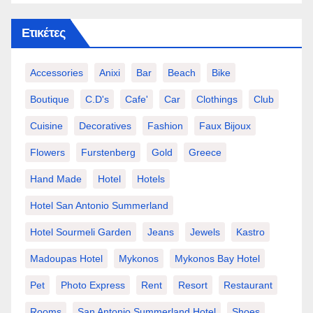
Ετικέτες
Accessories
Anixi
Bar
Beach
Bike
Boutique
C.d's
Cafe'
Car
Clothings
Club
Cuisine
Decoratives
Fashion
Faux Bijoux
Flowers
Furstenberg
Gold
Greece
Hand Made
Hotel
Hotels
Hotel San Antonio Summerland
Hotel Sourmeli Garden
Jeans
Jewels
Kastro
Madoupas Hotel
Mykonos
Mykonos Bay Hotel
Pet
Photo Express
Rent
Resort
Restaurant
Rooms
San Antonio Summerland Hotel
Shoes