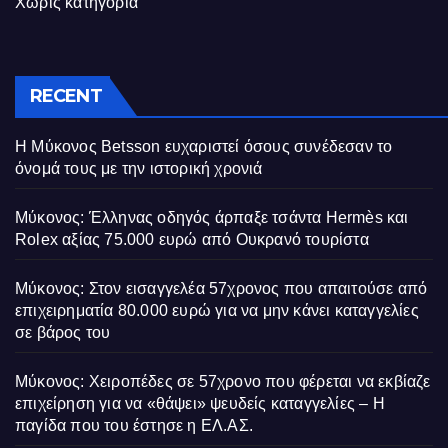
Χωρίς κατηγορία
RECENT
Η Μύκονος Betsson ευχαριστεί όσους συνέδεσαν το
όνομά τους με την ιστορική χρονιά
Μύκονος: Έλληνας οδηγός άρπαξε τσάντα Hermès και
Rolex αξίας 75.000 ευρώ από Ουκρανό τουρίστα
Μύκονος: Στον εισαγγελέα 57χρονος που απαιτούσε από
επιχειρηματία 80.000 ευρώ για να μην κάνει καταγγελίες
σε βάρος του
Μύκονος: Χειροπέδες σε 57χρονο που φέρεται να εκβίαζε
επιχείρηση για να «θάψει» ψευδείς καταγγελίες – Η
παγίδα που του έστησε η ΕΛ.ΑΣ.