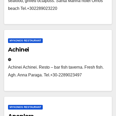
seafood, grilled octapuss. Santa Marina hotel Ornos
beach Tel.+302289023220
MYKONOS RESTAURANT
Achinei
Achinei Achinei. Resto – bar fish taverna. Fresh fish.
Agh. Anna Paraga. Tel.+30-2289023497
MYKONOS RESTAURANT