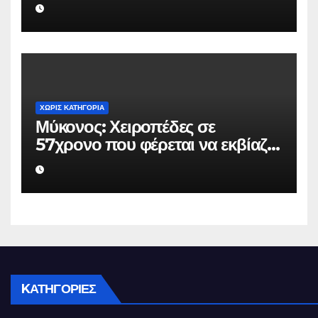
επιχειρηματία 80.000 ευρώ για
να μην κάνει καταγγελίες σε
βάρος του
ΧΩΡΊΣ ΚΑΤΗΓΟΡΊΑ
Μύκονος: Χειροπέδες σε
57χρονο που φέρεται να εκβίαζε
επιχείρηση για να «θάψει»
ψευδείς καταγγελίες – Η παγίδα
που του έστησε η ΕΛ.ΑΣ.
KΑΤΗΓΟΡΊΕΣ