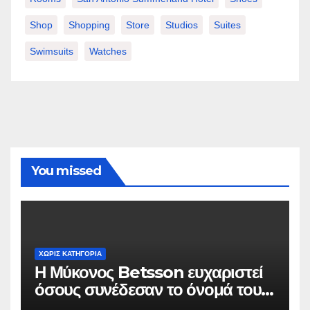
Shop
Shopping
Store
Studios
Suites
Swimsuits
Watches
You missed
ΧΩΡΊΣ ΚΑΤΗΓΟΡΊΑ
Η Μύκονος Betsson ευχαριστεί
όσους συνέδεσαν το όνομά τους
με την ιστορική χρονιά