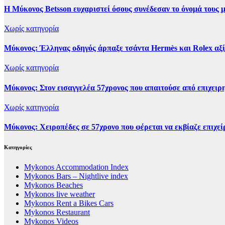
Η Μύκονος Betsson ευχαριστεί όσους συνέδεσαν το όνομά τους μ
Χωρίς κατηγορία
Μύκονος: Έλληνας οδηγός άρπαξε τσάντα Hermès και Rolex αξ
Χωρίς κατηγορία
Μύκονος: Στον εισαγγελέα 57χρονος που απαιτούσε από επιχειρη
Χωρίς κατηγορία
Μύκονος: Χειροπέδες σε 57χρονο που φέρεται να εκβίαζε επιχεί
Kατηγορίες
Mykonos Accommodation Index
Mykonos Bars – Nightlive index
Mykonos Beaches
Mykonos live weather
Mykonos Rent a Bikes Cars
Mykonos Restaurant
Mykonos Videos