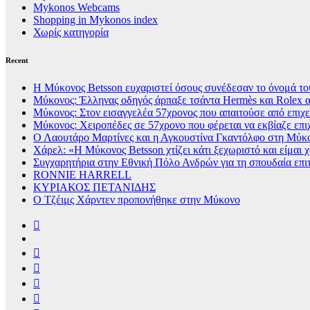
Mykonos Webcams
Shopping in Mykonos index
Χωρίς κατηγορία
Recent
Η Μύκονος Betsson ευχαριστεί όσους συνέδεσαν το όνομά του
Μύκονος: Έλληνας οδηγός άρπαξε τσάντα Hermès και Rolex α
Μύκονος: Στον εισαγγελέα 57χρονος που απαιτούσε από επιχει
Μύκονος: Χειροπέδες σε 57χρονο που φέρεται να εκβίαζε επι
Ο Λαουτάρο Μαρτίνες και η Αγκουστίνα Γκαντόλφο στη Μύκον
Χάρελ: «Η Μύκονος Betsson χτίζει κάτι ξεχωριστό και είμαι
Συγχαρητήρια στην Εθνική Πόλο Ανδρών για τη σπουδαία επι
RONNIE HARRELL
ΚΥΡΙΑΚΟΣ ΠΕΤΑΝΙΔΗΣ
Ο Τζέιμς Χάρντεν προπονήθηκε στην Μύκονο