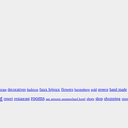
faux bijoux
greece
hand made
decoratives
flowers
fashion
isine
furstenberg
gold
nt
rooms
restaurant
shop
shopping
resort
shoes
stor
san antonio summerland hotel