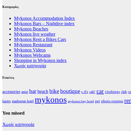
Kατηγορίες
Mykonos Accommodation Index
Mykonos Bars – Nightlive index
Mykonos Beaches
Mykonos live weather
Mykonos Rent a Bikes Cars
Mykonos Restaurant
Mykonos Videos
Mykonos Webcams
Shopping in Mykonos index
Χωρίς κατηγορία
Ετικέτες
car
bar
bike
boutique
beach
accessories
clothings
c.d's
anixi
cafe'
club
cu
mykonos
re
pet
photo express
kastro
madoupas hotel
mykonos bay hotel
You missed
Χωρίς κατηγορία