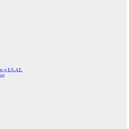
ησε η ΕΛ.ΑΣ.
μων