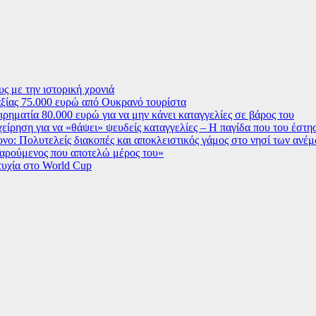
ς με την ιστορική χρονιά
ξίας 75.000 ευρώ από Ουκρανό τουρίστα
ρηματία 80.000 ευρώ για να μην κάνει καταγγελίες σε βάρος του
χείρηση για να «θάψει» ψευδείς καταγγελίες – Η παγίδα που του έστ
ο: Πολυτελείς διακοπές και αποκλειστικός γάμος στο νησί των ανέ
 χαρούμενος που αποτελώ μέρος του»
τυχία στο World Cup