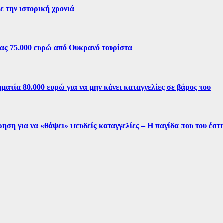
ε την ιστορική χρονιά
ίας 75.000 ευρώ από Ουκρανό τουρίστα
ματία 80.000 ευρώ για να μην κάνει καταγγελίες σε βάρος του
ρηση για να «θάψει» ψευδείς καταγγελίες – Η παγίδα που του έσ