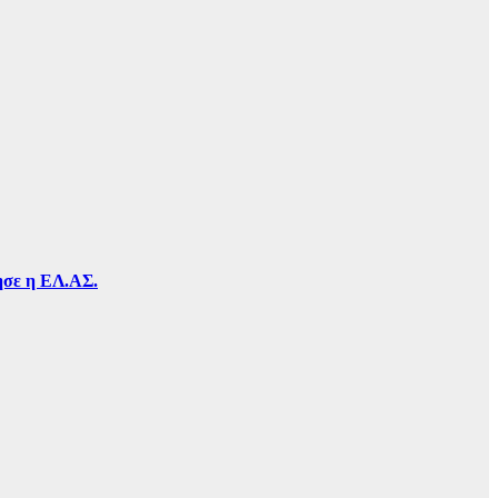
τησε η ΕΛ.ΑΣ.