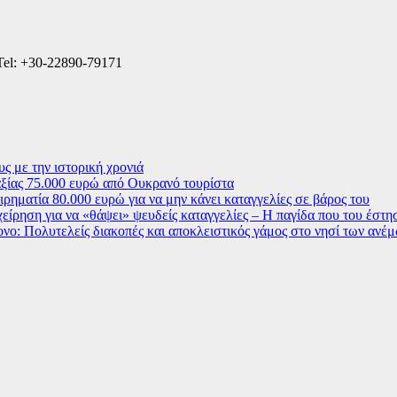
Tel: +30-22890-79171
ς με την ιστορική χρονιά
ξίας 75.000 ευρώ από Ουκρανό τουρίστα
ρηματία 80.000 ευρώ για να μην κάνει καταγγελίες σε βάρος του
χείρηση για να «θάψει» ψευδείς καταγγελίες – Η παγίδα που του έστ
ο: Πολυτελείς διακοπές και αποκλειστικός γάμος στο νησί των ανέ