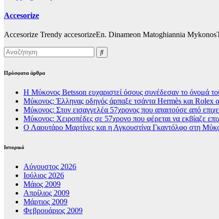
Accesorize
Accesorize Trendy accesorizeEn. Dinameon Matoghiannia Mykonos
Πρόσφατα άρθρα
Η Μύκονος Betsson ευχαριστεί όσους συνέδεσαν το όνομά του
Μύκονος: Έλληνας οδηγός άρπαξε τσάντα Hermès και Rolex α
Μύκονος: Στον εισαγγελέα 57χρονος που απαιτούσε από επιχει
Μύκονος: Χειροπέδες σε 57χρονο που φέρεται να εκβίαζε επι
Ο Λαουτάρο Μαρτίνες και η Αγκουστίνα Γκαντόλφο στη Μύκον
Ιστορικό
Αύγουστος 2026
Ιούλιος 2026
Μάιος 2009
Απρίλιος 2009
Μάρτιος 2009
Φεβρουάριος 2009