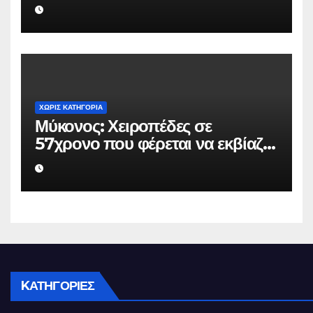
επιχειρηματία 80.000 ευρώ για
να μην κάνει καταγγελίες σε
βάρος του
ΧΩΡΊΣ ΚΑΤΗΓΟΡΊΑ
Μύκονος: Χειροπέδες σε
57χρονο που φέρεται να εκβίαζε
επιχείρηση για να «θάψει»
ψευδείς καταγγελίες – Η παγίδα
που του έστησε η ΕΛ.ΑΣ.
KΑΤΗΓΟΡΊΕΣ