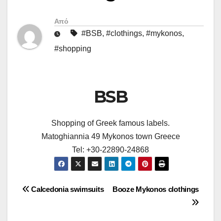
Από
#BSB
,
#clothings
,
#mykonos
,
#shopping
BSB
Shopping of Greek famous labels.
Matoghiannia 49 Mykonos town Greece
Tel: +30-22890-24868
Πλοήγηση
Calcedonia swimsuits
Booze Mykonos clothings
άρθρων