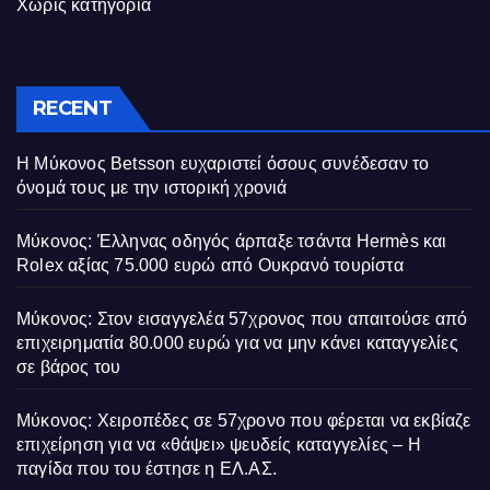
Χωρίς κατηγορία
RECENT
Η Μύκονος Betsson ευχαριστεί όσους συνέδεσαν το
όνομά τους με την ιστορική χρονιά
Μύκονος: Έλληνας οδηγός άρπαξε τσάντα Hermès και
Rolex αξίας 75.000 ευρώ από Ουκρανό τουρίστα
Μύκονος: Στον εισαγγελέα 57χρονος που απαιτούσε από
επιχειρηματία 80.000 ευρώ για να μην κάνει καταγγελίες
σε βάρος του
Μύκονος: Χειροπέδες σε 57χρονο που φέρεται να εκβίαζε
επιχείρηση για να «θάψει» ψευδείς καταγγελίες – Η
παγίδα που του έστησε η ΕΛ.ΑΣ.