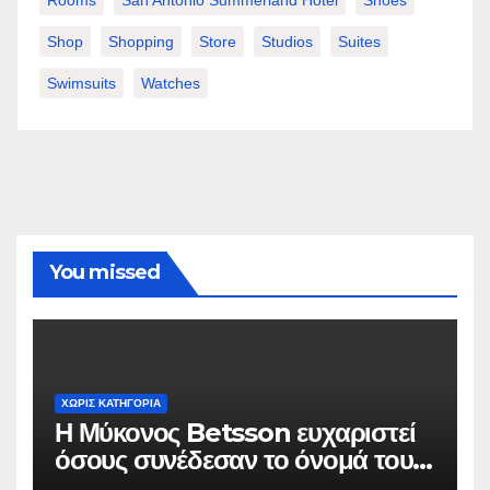
Shop
Shopping
Store
Studios
Suites
Swimsuits
Watches
You missed
ΧΩΡΊΣ ΚΑΤΗΓΟΡΊΑ
Η Μύκονος Betsson ευχαριστεί
όσους συνέδεσαν το όνομά τους
με την ιστορική χρονιά