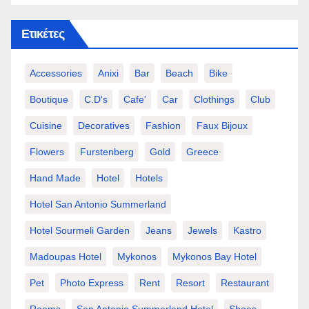
Ετικέτες
Accessories
Anixi
Bar
Beach
Bike
Boutique
C.d's
Cafe'
Car
Clothings
Club
Cuisine
Decoratives
Fashion
Faux Bijoux
Flowers
Furstenberg
Gold
Greece
Hand Made
Hotel
Hotels
Hotel San Antonio Summerland
Hotel Sourmeli Garden
Jeans
Jewels
Kastro
Madoupas Hotel
Mykonos
Mykonos Bay Hotel
Pet
Photo Express
Rent
Resort
Restaurant
Rooms
San Antonio Summerland Hotel
Shoes