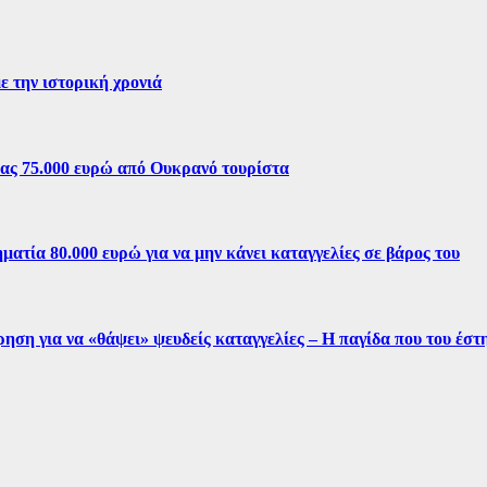
ε την ιστορική χρονιά
ίας 75.000 ευρώ από Ουκρανό τουρίστα
ματία 80.000 ευρώ για να μην κάνει καταγγελίες σε βάρος του
ρηση για να «θάψει» ψευδείς καταγγελίες – Η παγίδα που του έσ