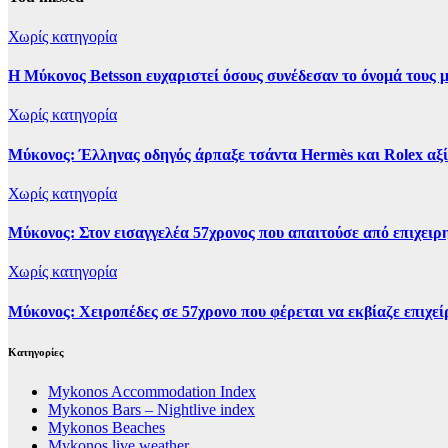
Χωρίς κατηγορία
Η Μύκονος Betsson ευχαριστεί όσους συνέδεσαν το όνομά τους μ
Χωρίς κατηγορία
Μύκονος: Έλληνας οδηγός άρπαξε τσάντα Hermès και Rolex αξ
Χωρίς κατηγορία
Μύκονος: Στον εισαγγελέα 57χρονος που απαιτούσε από επιχειρη
Χωρίς κατηγορία
Μύκονος: Χειροπέδες σε 57χρονο που φέρεται να εκβίαζε επιχεί
Kατηγορίες
Mykonos Accommodation Index
Mykonos Bars – Nightlive index
Mykonos Beaches
Mykonos live weather