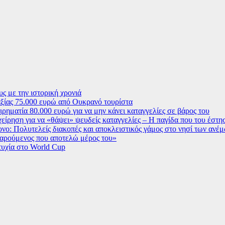
ς με την ιστορική χρονιά
ξίας 75.000 ευρώ από Ουκρανό τουρίστα
ρηματία 80.000 ευρώ για να μην κάνει καταγγελίες σε βάρος του
χείρηση για να «θάψει» ψευδείς καταγγελίες – Η παγίδα που του έστ
ο: Πολυτελείς διακοπές και αποκλειστικός γάμος στο νησί των ανέ
 χαρούμενος που αποτελώ μέρος του»
τυχία στο World Cup