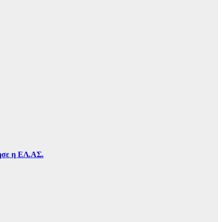
τησε η ΕΛ.ΑΣ.