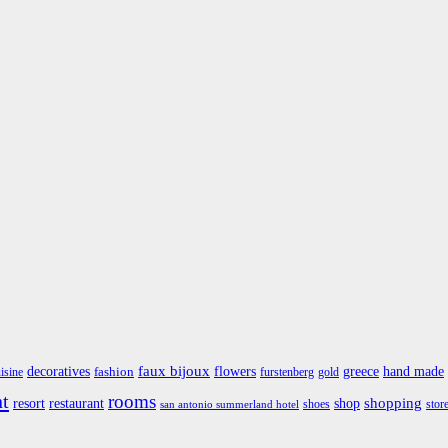
faux bijoux
greece
hand made
decoratives
flowers
fashion
isine
furstenberg
gold
nt
rooms
restaurant
shop
shopping
resort
shoes
stor
san antonio summerland hotel