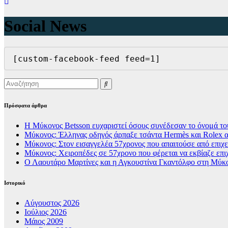
Social News
[custom-facebook-feed feed=1]
Πρόσφατα άρθρα
Η Μύκονος Betsson ευχαριστεί όσους συνέδεσαν το όνομά του
Μύκονος: Έλληνας οδηγός άρπαξε τσάντα Hermès και Rolex α
Μύκονος: Στον εισαγγελέα 57χρονος που απαιτούσε από επιχει
Μύκονος: Χειροπέδες σε 57χρονο που φέρεται να εκβίαζε επι
Ο Λαουτάρο Μαρτίνες και η Αγκουστίνα Γκαντόλφο στη Μύκον
Ιστορικό
Αύγουστος 2026
Ιούλιος 2026
Μάιος 2009