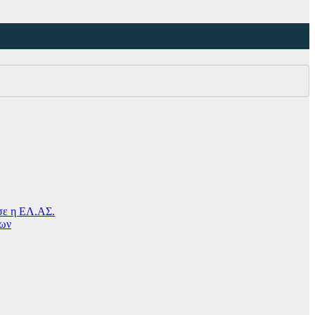
ησε η ΕΛ.ΑΣ.
μων