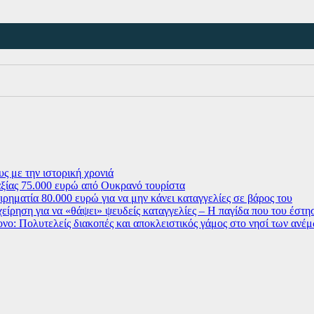
ς με την ιστορική χρονιά
ξίας 75.000 ευρώ από Ουκρανό τουρίστα
ρηματία 80.000 ευρώ για να μην κάνει καταγγελίες σε βάρος του
χείρηση για να «θάψει» ψευδείς καταγγελίες – Η παγίδα που του έστ
ο: Πολυτελείς διακοπές και αποκλειστικός γάμος στο νησί των ανέ