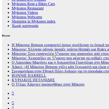
Mykonos Rent a Bikes Cars
Mykonos Restaurant
Mykonos Videos
Mykonos Webcams
Shopping in Mykonos index
Χωρίς κατηγορία
Recent
Η Μύκονος Betsson ευχαριστεί όσους συνέδεσαν το όνομά του
Μύκονος: Έλληνας οδηγός άρπαξε τσάντα Hermès και Rolex α
Μύκονος: Στον εισαγγελέα 57χρονος που απαιτούσε από επιχει
Μύκονος: Χειροπέδες σε 57χρονο που φέρεται να εκβίαζε επι
Ο Λαουτάρο Μαρτίνες και η Αγκουστίνα Γκαντόλφο στη Μύκον
Χάρελ: «Η Μύκονος Betsson χτίζει κάτι ξεχωριστό και είμαι
Συγχαρητήρια στην Εθνική Πόλο Ανδρών για τη σπουδαία επι
RONNIE HARRELL
ΚΥΡΙΑΚΟΣ ΠΕΤΑΝΙΔΗΣ
Ο Τζέιμς Χάρντεν προπονήθηκε στην Μύκονο