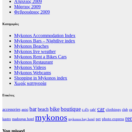
Απρίλιος 2009
Μάρτιος 2009
Φεβρουάριος 2009
Kατηγορίες
Mykonos Accommodation Index
Mykonos Bars – Nightlive index
Mykonos Beaches
Mykonos live weather
Mykonos Rent a Bikes Cars
Mykonos Restaurant
Mykonos Videos
Mykonos Webcams
Shopping in Mykonos index
Χωρίς κατηγορία
Ετικέτες
car
bar
bike
boutique
beach
accessories
clothings
c.d's
anixi
cafe'
club
cu
mykonos
re
pet
photo express
kastro
madoupas hotel
mykonos bay hotel
You missed