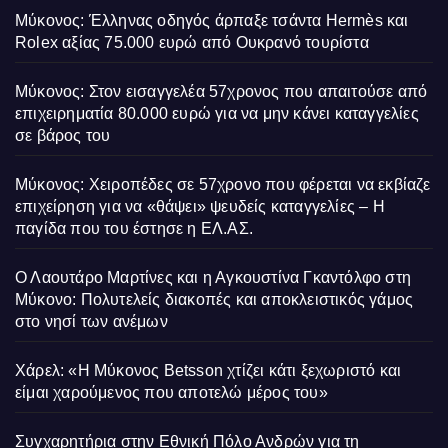
Μύκονος: Έλληνας οδηγός άρπαξε τσάντα Hermès και
Rolex αξίας 75.000 ευρώ από Ουκρανό τουρίστα
Μύκονος: Στον εισαγγελέα 57χρονος που απαιτούσε από
επιχειρηματία 80.000 ευρώ για να μην κάνει καταγγελίες
σε βάρος του
Μύκονος: Χειροπέδες σε 57χρονο που φέρεται να εκβίαζε
επιχείρηση για να «θάψει» ψευδείς καταγγελίες – Η
παγίδα που του έστησε η ΕΛ.ΑΣ.
Ο Λαουτάρο Μαρτίνες και η Αγκουστίνα Γκαντόλφο στη
Μύκονο: Πολυτελείς διακοπές και αποκλειστικός γάμος
στο νησί των ανέμων
Χάρελ: «Η Μύκονος Betsson χτίζει κάτι ξεχωριστό και
είμαι χαρούμενος που αποτελώ μέρος του»
Συγχαρητήρια στην Εθνική Πόλο Ανδρών για τη