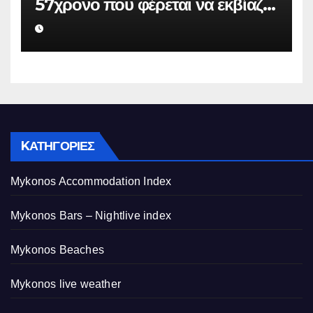
57χρονο που φέρεται να εκβίαζε
επιχείρηση για να «θάψει»
ψευδείς καταγγελίες – Η παγίδα
που του έστησε η ΕΛ.ΑΣ.
KΑΤΗΓΟΡΊΕΣ
Mykonos Accommodation Index
Mykonos Bars – Nightlive index
Mykonos Beaches
Mykonos live weather