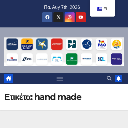
Μετάβαση
Πα. Αυγ 7th, 2026
EL
στο
περιεχόμενο
Ετικέτα:
hand made