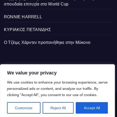
σπουδαία επιτυχία στο World Cup
RONNIE HARRELL
ΚΥΡΙΑΚΟΣ ΠΕΤΑΝΙΔΗΣ
Ο Τζέιμς Χάρντεν προπονήθηκε στην Μύκονο
We value your privacy
We use cookies to enhance your browsing experience, serve
personalized ads or content, and analyze our traffic. By
clicking "Accept All", you consent to our use of cookies.
Δημιουργήθηκε από το digital2000 με την Υποστήριξη του WordPress
|
Customize
Reject All
Accept All
Θέμα: Newsup από
Themeansar
.