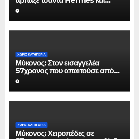
άρπαξε τσάντα Hermès και
Rolex αξίας 75.000 ευρώ από
Ουκρανό τουρίστα
ΧΩΡΊΣ ΚΑΤΗΓΟΡΊΑ
Μύκονος: Στον εισαγγελέα
57χρονος που απαιτούσε από
επιχειρηματία 80.000 ευρώ για
να μην κάνει καταγγελίες σε
βάρος του
ΧΩΡΊΣ ΚΑΤΗΓΟΡΊΑ
Μύκονος: Χειροπέδες σε