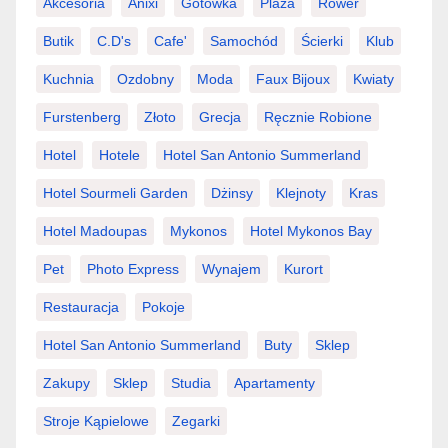
Akcesoria
Anixi
Gotówka
Plaża
Rower
Butik
C.d's
Cafe'
Samochód
Ścierki
Klub
Kuchnia
Ozdobny
Moda
Faux Bijoux
Kwiaty
Furstenberg
Złoto
Grecja
Ręcznie Robione
Hotel
Hotele
Hotel San Antonio Summerland
Hotel Sourmeli Garden
Dżinsy
Klejnoty
Kras
Hotel Madoupas
Mykonos
Hotel Mykonos Bay
Pet
Photo Express
Wynajem
Kurort
Restauracja
Pokoje
Hotel San Antonio Summerland
Buty
Sklep
Zakupy
Sklep
Studia
Apartamenty
Stroje Kąpielowe
Zegarki