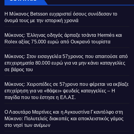
Η Μύκονος Betsson ευχαριστεί όσους συνέδεσαν το
όνομά τους με την ιστορική χρονιά
Μύκονος: Έλληνας οδηγός άρπαξε τσάντα Hermès και
Rolex αξίας 75.000 ευρώ από Ουκρανό τουρίστα
Μύκονος: Στον εισαγγελέα 57χρονος που απαιτούσε από
επιχειρηματία 80.000 ευρώ για να μην κάνει καταγγελίες
σε βάρος του
Μύκονος: Χειροπέδες σε 57χρονο που φέρεται να εκβίαζε
επιχείρηση για να «θάψει» ψευδείς καταγγελίες – Η
παγίδα που του έστησε η ΕΛ.ΑΣ.
Ο Λαουτάρο Μαρτίνες και η Αγκουστίνα Γκαντόλφο στη
Μύκονο: Πολυτελείς διακοπές και αποκλειστικός γάμος
στο νησί των ανέμων