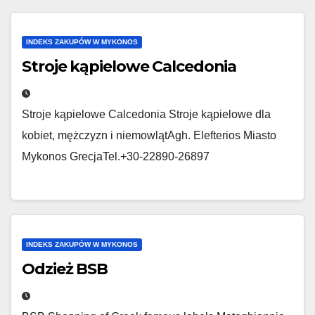
INDEKS ZAKUPÓW W MYKONOS
Stroje kąpielowe Calcedonia
Stroje kąpielowe Calcedonia Stroje kąpielowe dla
kobiet, mężczyzn i niemowlątAgh. Elefterios Miasto
Mykonos GrecjaTel.+30-22890-26897
INDEKS ZAKUPÓW W MYKONOS
Odzież BSB