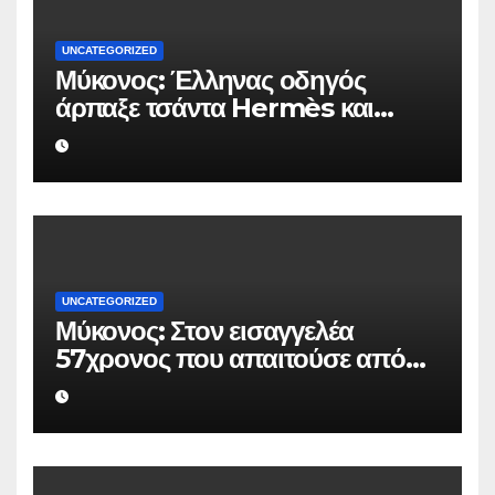
UNCATEGORIZED
Μύκονος: Έλληνας οδηγός
άρπαξε τσάντα Hermès και
Rolex αξίας 75.000 ευρώ από
Ουκρανό τουρίστα
UNCATEGORIZED
Μύκονος: Στον εισαγγελέα
57χρονος που απαιτούσε από
επιχειρηματία 80.000 ευρώ για
να μην κάνει καταγγελίες σε
βάρος του