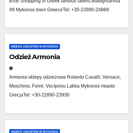
BSB Shopping of Greek famous labels.Matoghiannia
49 Mykonos town GreeceTel: +30-22890-24868
INDEKS ZAKUPÓW W MYKONOS
Odzież Armonia
Armonia sklepy odzieżowe Roberto Cavalli, Versace,
Moschino, Ferre. Vor.Ipirou Lakka Mykonos miasto
GrecjaTel: +30-22890-23930
INDEKS ZAKUPÓW W MYKONOS