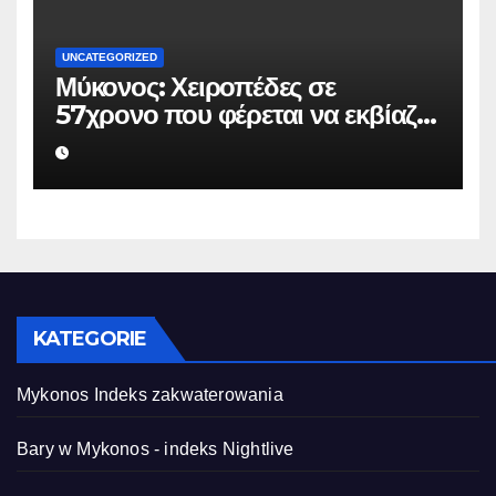
UNCATEGORIZED
Μύκονος: Χειροπέδες σε
57χρονο που φέρεται να εκβίαζε
επιχείρηση για να «θάψει»
ψευδείς καταγγελίες – Η παγίδα
που του έστησε η ΕΛ.ΑΣ.
KATEGORIE
Mykonos Indeks zakwaterowania
Bary w Mykonos - indeks Nightlive