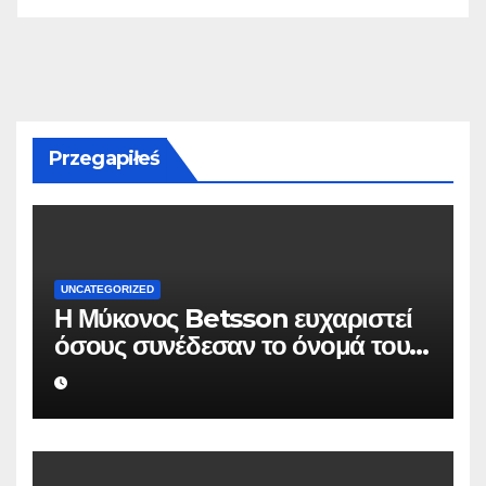
Przegapiłeś
UNCATEGORIZED
Η Μύκονος Betsson ευχαριστεί
όσους συνέδεσαν το όνομά τους
με την ιστορική χρονιά