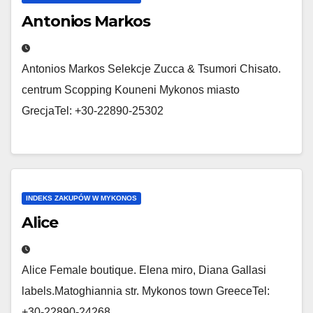
Antonios Markos
Antonios Markos Selekcje Zucca & Tsumori Chisato.
centrum Scopping Kouneni Mykonos miasto
GrecjaTel: +30-22890-25302
INDEKS ZAKUPÓW W MYKONOS
Alice
Alice Female boutique. Elena miro, Diana Gallasi
labels.Matoghiannia str. Mykonos town GreeceTel:
+30-22890-24268