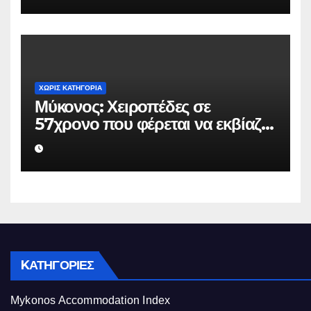
να μην κάνει καταγγελίες σε
βάρος του
ΧΩΡΊΣ ΚΑΤΗΓΟΡΊΑ
Μύκονος: Χειροπέδες σε
57χρονο που φέρεται να εκβίαζε
επιχείρηση για να «θάψει»
ψευδείς καταγγελίες – Η παγίδα
που του έστησε η ΕΛ.ΑΣ.
KΑΤΗΓΟΡΊΕΣ
Mykonos Accommodation Index