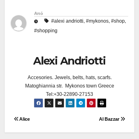
Από
#alexi andriotti
,
#mykonos
,
#shop
,
#shopping
Alexi Andriotti
Accesories. Jewels, belts, hats, scarfs.
Matoghiannia str. Mykonos town Greece
Tel:+30-22890-27153
Πλοήγηση
Alice
Al Bazzar
άρθρων