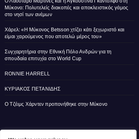
Ο Λαουτάρο Μαρτίνες και η Αγκουστίνα Γκαντόλφο στη
Μύκονο: Πολυτελείς διακοπές και αποκλειστικός γάμος
στο νησί των ανέμων
Χάρελ: «Η Μύκονος Betsson χτίζει κάτι ξεχωριστό και
είμαι χαρούμενος που αποτελώ μέρος του»
Συγχαρητήρια στην Εθνική Πόλο Ανδρών για τη
σπουδαία επιτυχία στο World Cup
RONNIE HARRELL
ΚΥΡΙΑΚΟΣ ΠΕΤΑΝΙΔΗΣ
Ο Τζέιμς Χάρντεν προπονήθηκε στην Μύκονο