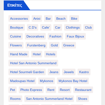
Ετικέτες
Accessories
Anixi
Bar
Beach
Bike
Boutique
C.d's
Cafe'
Car
Clothings
Club
Cuisine
Decoratives
Fashion
Faux Bijoux
Flowers
Furstenberg
Gold
Greece
Hand Made
Hotel
Hotels
Hotel San Antonio Summerland
Hotel Sourmeli Garden
Jeans
Jewels
Kastro
Madoupas Hotel
Mykonos
Mykonos Bay Hotel
Pet
Photo Express
Rent
Resort
Restaurant
Rooms
San Antonio Summerland Hotel
Shoes