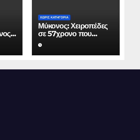
ΧΩΡΊΣ ΚΑΤΗΓΟΡΊΑ
Μύκονος: Χειροπέδες
νος
σε 57χρονο που
πό
φέρεται να εκβίαζε
.000
επιχείρηση για να
άνει
«θάψει» ψευδείς
ρος
καταγγελίες – Η παγίδα
που του έστησε η
ΕΛ.ΑΣ.