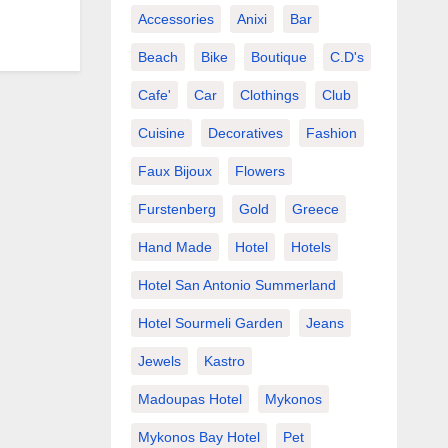
Accessories
Anixi
Bar
Beach
Bike
Boutique
C.d's
Cafe'
Car
Clothings
Club
Cuisine
Decoratives
Fashion
Faux Bijoux
Flowers
Furstenberg
Gold
Greece
Hand Made
Hotel
Hotels
Hotel San Antonio Summerland
Hotel Sourmeli Garden
Jeans
Jewels
Kastro
Madoupas Hotel
Mykonos
Mykonos Bay Hotel
Pet