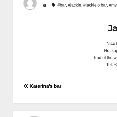
#bar
,
#jackie
,
#jackie'o bar
,
#my
Ja
Nice 
Not su
End of the 
Tel: 
Πλοήγηση
Katerina’s bar
άρθρων