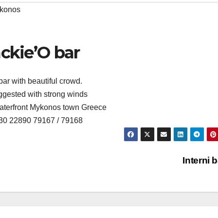
konos
ckie’O bar
bar with beautiful crowd.
ggested with strong winds
waterfront Mykonos town Greece
+30 22890 79167 / 79168
Interni 