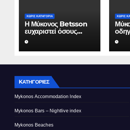
ΧΩΡΊΣ ΚΑΤΗΓΟΡΊΑ
ΧΩΡΊΣ Κ
Η Μύκονος Betsson
Μύκο
ευχαριστεί όσους
οδηγ
συνέδεσαν το όνομά
Herm
τους με την ιστορική
αξία
χρονιά
από
τουρ
KΑΤΗΓΟΡΊΕΣ
Mykonos Accommodation Index
Mykonos Bars – Nightlive index
Mykonos Beaches