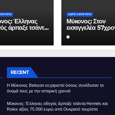
ΑΤΗΓΟΡΊΑ
ΧΩΡΊΣ ΚΑΤΗΓΟΡΊΑ
νος: Έλληνας
Μύκονος: Στον
ός άρπαξε τσάντα
εισαγγελέα 57χρο
ès και Rolex
που απαιτούσε α
ς 75.000 ευρώ
επιχειρηματία 80
 Ουκρανό
ευρώ για να μην κ
ίστα
καταγγελίες σε βά
του
RECENT
Η Μύκονος Betsson ευχαριστεί όσους συνέδεσαν το
όνομά τους με την ιστορική χρονιά
Μύκονος: Έλληνας οδηγός άρπαξε τσάντα Hermès και
Rolex αξίας 75.000 ευρώ από Ουκρανό τουρίστα