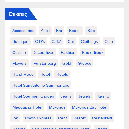
Ετικέτες
Accessories
Anixi
Bar
Beach
Bike
Boutique
C.d's
Cafe'
Car
Clothings
Club
Cuisine
Decoratives
Fashion
Faux Bijoux
Flowers
Furstenberg
Gold
Greece
Hand Made
Hotel
Hotels
Hotel San Antonio Summerland
Hotel Sourmeli Garden
Jeans
Jewels
Kastro
Madoupas Hotel
Mykonos
Mykonos Bay Hotel
Pet
Photo Express
Rent
Resort
Restaurant
Rooms
San Antonio Summerland Hotel
Shoes