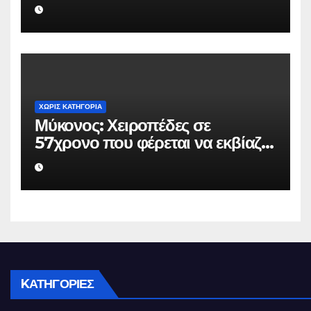
επιχειρηματία 80.000 ευρώ για
να μην κάνει καταγγελίες σε
βάρος του
ΧΩΡΊΣ ΚΑΤΗΓΟΡΊΑ
Μύκονος: Χειροπέδες σε
57χρονο που φέρεται να εκβίαζε
επιχείρηση για να «θάψει»
ψευδείς καταγγελίες – Η παγίδα
που του έστησε η ΕΛ.ΑΣ.
KΑΤΗΓΟΡΊΕΣ