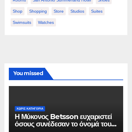
Shop
Shopping
Store
Studios
Suites
Swimsuits
Watches
You missed
ΧΩΡΊΣ ΚΑΤΗΓΟΡΊΑ
Η Μύκονος Betsson ευχαριστεί
όσους συνέδεσαν το όνομά τους
με την ιστορική χρονιά