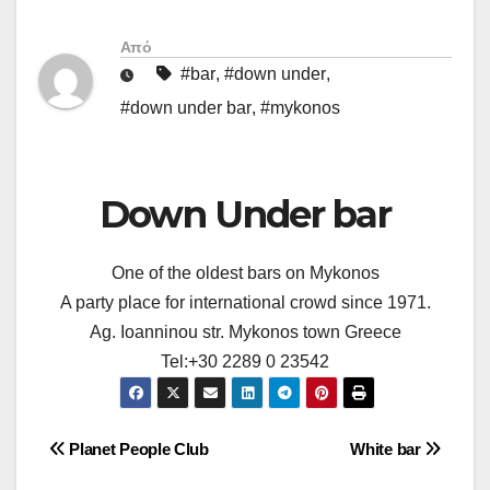
Από
#bar
,
#down under
,
#down under bar
,
#mykonos
Down Under bar
One of the oldest bars on Mykonos
A party place for international crowd since 1971.
Ag. Ioanninou str. Mykonos town Greece
Tel:+30 2289 0 23542
Πλοήγηση
Planet People Club
White bar