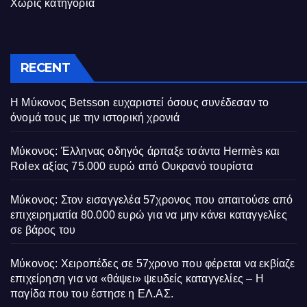
Χωρίς κατηγορία
RECENT
Η Μύκονος Betsson ευχαριστεί όσους συνέδεσαν το
όνομά τους με την ιστορική χρονιά
Μύκονος: Έλληνας οδηγός άρπαξε τσάντα Hermès και
Rolex αξίας 75.000 ευρώ από Ουκρανό τουρίστα
Μύκονος: Στον εισαγγελέα 57χρονος που απαιτούσε από
επιχειρηματία 80.000 ευρώ για να μην κάνει καταγγελίες
σε βάρος του
Μύκονος: Χειροπέδες σε 57χρονο που φέρεται να εκβίαζε
επιχείρηση για να «θάψει» ψευδείς καταγγελίες – Η
παγίδα που του έστησε η ΕΛ.ΑΣ.