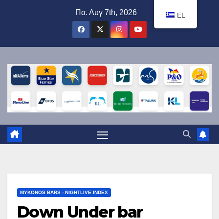
Μετάβαση
Πα. Αυγ 7th, 2026
EL
στο
περιεχόμενο
MYKONOS BARS - NIGHTLIVE INDEX
Down Under bar