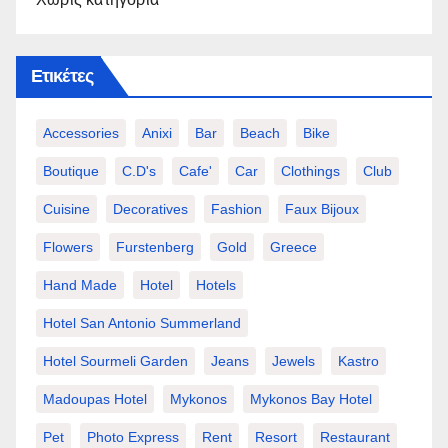
Ετικέτες
Accessories
Anixi
Bar
Beach
Bike
Boutique
C.d's
Cafe'
Car
Clothings
Club
Cuisine
Decoratives
Fashion
Faux Bijoux
Flowers
Furstenberg
Gold
Greece
Hand Made
Hotel
Hotels
Hotel San Antonio Summerland
Hotel Sourmeli Garden
Jeans
Jewels
Kastro
Madoupas Hotel
Mykonos
Mykonos Bay Hotel
Pet
Photo Express
Rent
Resort
Restaurant