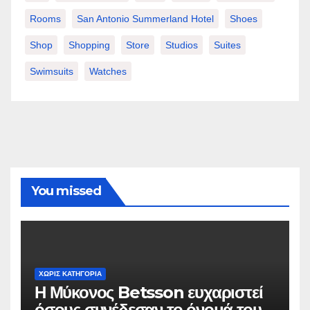
Rooms
San Antonio Summerland Hotel
Shoes
Shop
Shopping
Store
Studios
Suites
Swimsuits
Watches
You missed
ΧΩΡΊΣ ΚΑΤΗΓΟΡΊΑ
Η Μύκονος Betsson ευχαριστεί
όσους συνέδεσαν το όνομά τους