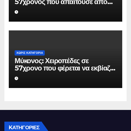
57χρονος που απαιτούσε από
επιχειρηματία 80.000 ευρώ για
να μην κάνει καταγγελίες σε
βάρος του
ΧΩΡΊΣ ΚΑΤΗΓΟΡΊΑ
Μύκονος: Χειροπέδες σε
57χρονο που φέρεται να εκβίαζε
επιχείρηση για να «θάψει»
ψευδείς καταγγελίες – Η παγίδα
που του έστησε η ΕΛ.ΑΣ.
KΑΤΗΓΟΡΊΕΣ