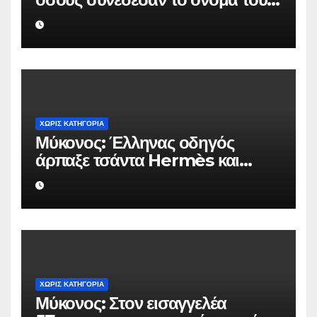
με την ιστορική χρονιά
ΧΩΡΊΣ ΚΑΤΗΓΟΡΊΑ
Μύκονος: Έλληνας οδηγός
άρπαξε τσάντα Hermès και
Rolex αξίας 75.000 ευρώ από
Ουκρανό τουρίστα
ΧΩΡΊΣ ΚΑΤΗΓΟΡΊΑ
Μύκονος: Στον εισαγγελέα