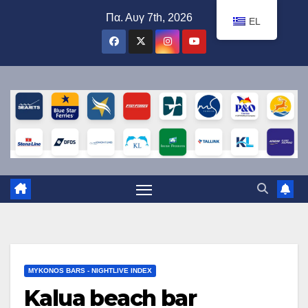
Μετάβαση
Πα. Αυγ 7th, 2026
EL
στο
περιεχόμενο
MYKONOS BARS - NIGHTLIVE INDEX
Kalua beach bar