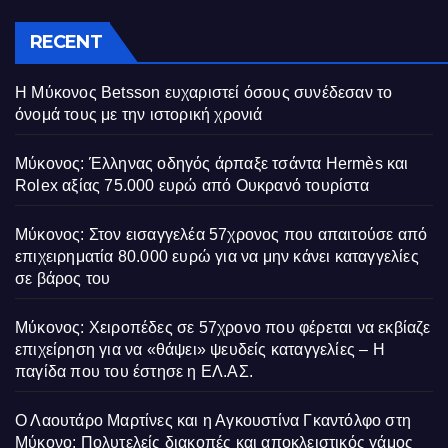
RECENT
Η Μύκονος Betsson ευχαριστεί όσους συνέδεσαν το
όνομά τους με την ιστορική χρονιά
Μύκονος: Έλληνας οδηγός άρπαξε τσάντα Hermès και
Rolex αξίας 75.000 ευρώ από Ουκρανό τουρίστα
Μύκονος: Στον εισαγγελέα 57χρονος που απαιτούσε από
επιχειρηματία 80.000 ευρώ για να μην κάνει καταγγελίες
σε βάρος του
Μύκονος: Χειροπέδες σε 57χρονο που φέρεται να εκβίαζε
επιχείρηση για να «θάψει» ψευδείς καταγγελίες – Η
παγίδα που του έστησε η ΕΛ.ΑΣ.
Ο Λαουτάρο Μαρτίνες και η Αγκουστίνα Γκαντόλφο στη
Μύκονο: Πολυτελείς διακοπές και αποκλειστικός γάμος