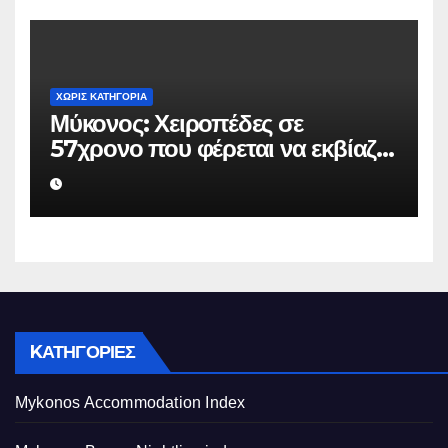
ΧΩΡΊΣ ΚΑΤΗΓΟΡΊΑ
Μύκονος: Χειροπέδες σε
57χρονο που φέρεται να εκβίαζε
επιχείρηση για να «θάψει»
ψευδείς καταγγελίες – Η παγίδα
που του έστησε η ΕΛ.ΑΣ.
KΑΤΗΓΟΡΊΕΣ
Mykonos Accommodation Index