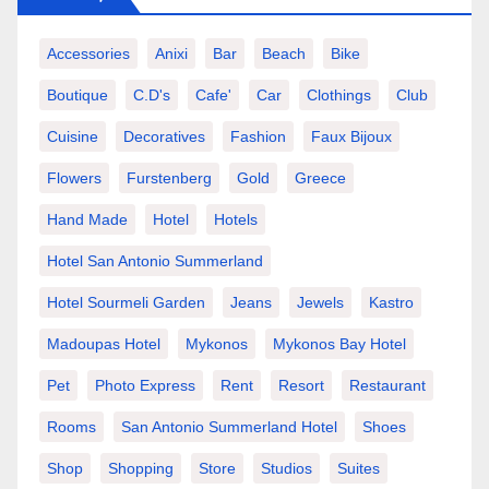
Accessories
Anixi
Bar
Beach
Bike
Boutique
C.d's
Cafe'
Car
Clothings
Club
Cuisine
Decoratives
Fashion
Faux Bijoux
Flowers
Furstenberg
Gold
Greece
Hand Made
Hotel
Hotels
Hotel San Antonio Summerland
Hotel Sourmeli Garden
Jeans
Jewels
Kastro
Madoupas Hotel
Mykonos
Mykonos Bay Hotel
Pet
Photo Express
Rent
Resort
Restaurant
Rooms
San Antonio Summerland Hotel
Shoes
Shop
Shopping
Store
Studios
Suites