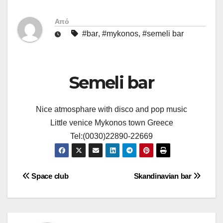
Από
#bar
,
#mykonos
,
#semeli bar
Semeli bar
Nice atmosphare with disco and pop music
Little venice Mykonos town Greece
Tel:(0030)22890-22669
Πλοήγηση
Space club
Skandinavian bar
άρθρων