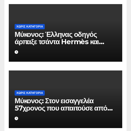
ΧΩΡΊΣ ΚΑΤΗΓΟΡΊΑ
Μύκονος: Έλληνας οδηγός
άρπαξε τσάντα Hermès και
Rolex αξίας 75.000 ευρώ από
Ουκρανό τουρίστα
ΧΩΡΊΣ ΚΑΤΗΓΟΡΊΑ
Μύκονος: Στον εισαγγελέα
57χρονος που απαιτούσε από
επιχειρηματία 80.000 ευρώ για
να μην κάνει καταγγελίες σε
βάρος του