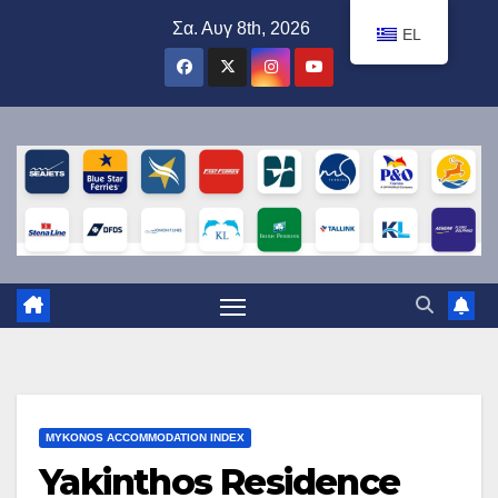
Μετάβαση
Σα. Αυγ 8th, 2026
EL
στο
περιεχόμενο
MYKONOS ACCOMMODATION INDEX
Yakinthos Residence