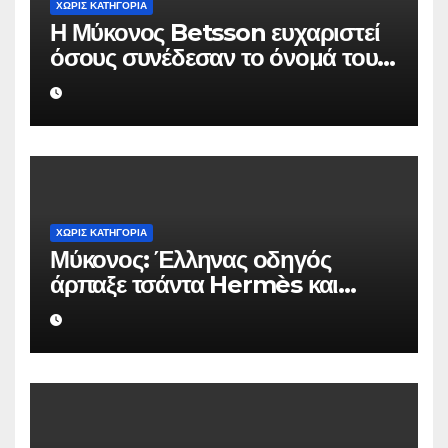
ΧΩΡΊΣ ΚΑΤΗΓΟΡΊΑ
Η Μύκονος Betsson ευχαριστεί
όσους συνέδεσαν το όνομά τους
με την ιστορική χρονιά
ΧΩΡΊΣ ΚΑΤΗΓΟΡΊΑ
Μύκονος: Έλληνας οδηγός
άρπαξε τσάντα Hermès και
Rolex αξίας 75.000 ευρώ από
Ουκρανό τουρίστα