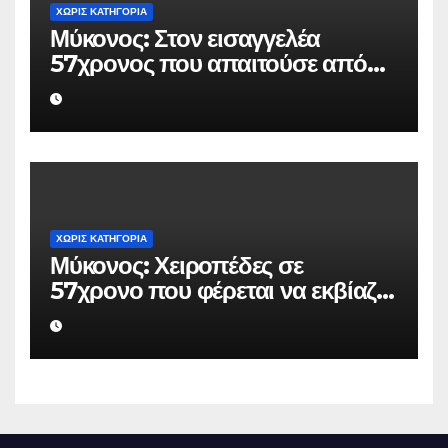
ΧΩΡΊΣ ΚΑΤΗΓΟΡΊΑ
Μύκονος: Στον εισαγγελέα
57χρονος που απαιτούσε από
επιχειρηματία 80.000 ευρώ για
να μην κάνει καταγγελίες σε
βάρος του
ΧΩΡΊΣ ΚΑΤΗΓΟΡΊΑ
Μύκονος: Χειροπέδες σε
57χρονο που φέρεται να εκβίαζε
επιχείρηση για να «θάψει»
ψευδείς καταγγελίες – Η παγίδα
που του έστησε η ΕΛ.ΑΣ.