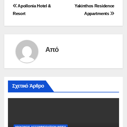
Πλοήγηση
Apollonia Hotel &
Yakinthos Residence
Resort
Appartments
άρθρων
Από
Σχετικό Άρθρο
MYKONOS ACCOMMODATION INDEX