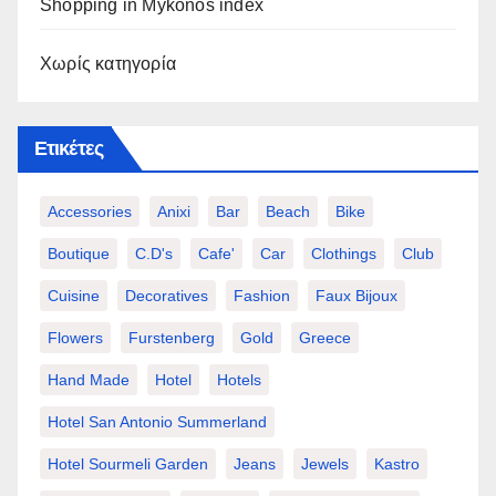
Shopping in Mykonos index
Χωρίς κατηγορία
Ετικέτες
Accessories
Anixi
Bar
Beach
Bike
Boutique
C.d's
Cafe'
Car
Clothings
Club
Cuisine
Decoratives
Fashion
Faux Bijoux
Flowers
Furstenberg
Gold
Greece
Hand Made
Hotel
Hotels
Hotel San Antonio Summerland
Hotel Sourmeli Garden
Jeans
Jewels
Kastro