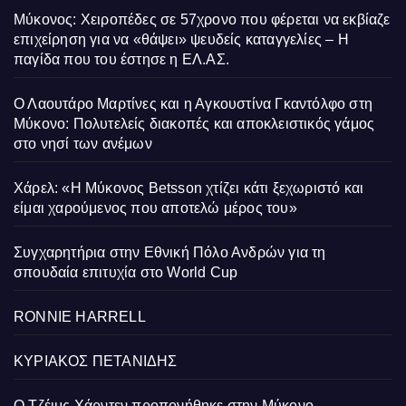
Μύκονος: Χειροπέδες σε 57χρονο που φέρεται να εκβίαζε
επιχείρηση για να «θάψει» ψευδείς καταγγελίες – Η
παγίδα που του έστησε η ΕΛ.ΑΣ.
Ο Λαουτάρο Μαρτίνες και η Αγκουστίνα Γκαντόλφο στη
Μύκονο: Πολυτελείς διακοπές και αποκλειστικός γάμος
στο νησί των ανέμων
Χάρελ: «Η Μύκονος Betsson χτίζει κάτι ξεχωριστό και
είμαι χαρούμενος που αποτελώ μέρος του»
Συγχαρητήρια στην Εθνική Πόλο Ανδρών για τη
σπουδαία επιτυχία στο World Cup
RONNIE HARRELL
ΚΥΡΙΑΚΟΣ ΠΕΤΑΝΙΔΗΣ
Ο Τζέιμς Χάρντεν προπονήθηκε στην Μύκονο