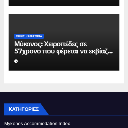
να μην κάνει καταγγελίες σε
βάρος του
ΧΩΡΊΣ ΚΑΤΗΓΟΡΊΑ
Μύκονος: Χειροπέδες σε
57χρονο που φέρεται να εκβίαζε
επιχείρηση για να «θάψει»
ψευδείς καταγγελίες – Η παγίδα
που του έστησε η ΕΛ.ΑΣ.
KΑΤΗΓΟΡΊΕΣ
Mykonos Accommodation Index