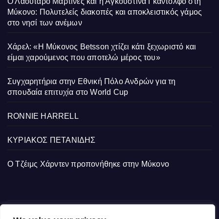
Ο Λαουτάρο Μαρτίνες και η Αγκουστίνα Γκαντόλφο στη
Μύκονο: Πολυτελείς διακοπές και αποκλειστικός γάμος
στο νησί των ανέμων
Χάρελ: «Η Μύκονος Betsson χτίζει κάτι ξεχωριστό και
είμαι χαρούμενος που αποτελώ μέρος του»
Συγχαρητήρια στην Εθνική Πόλο Ανδρών για τη
σπουδαία επιτυχία στο World Cup
RONNIE HARRELL
ΚΥΡΙΑΚΟΣ ΠΕΤΑΝΙΔΗΣ
Ο Τζέιμς Χάρντεν προπονήθηκε στην Μύκονο