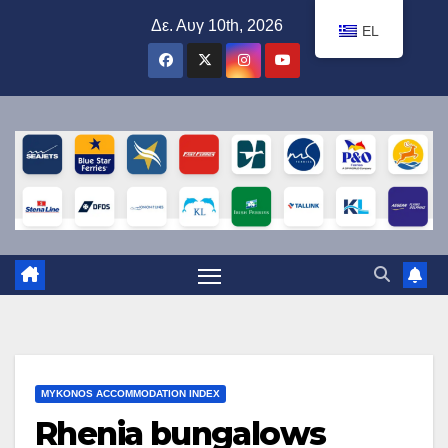
Μετάβαση
Δε. Αυγ 10th, 2026
EL
στο
περιεχόμενο
MYKONOS ACCOMMODATION INDEX
Rhenia bungalows