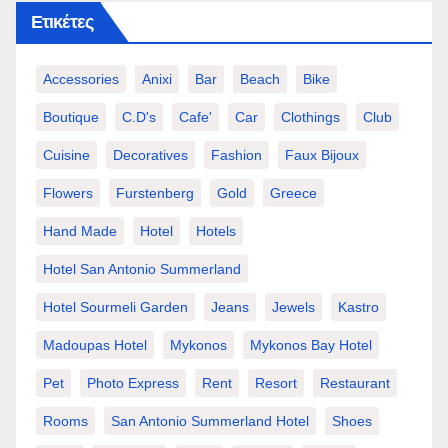
Ετικέτες
Accessories
Anixi
Bar
Beach
Bike
Boutique
C.d's
Cafe'
Car
Clothings
Club
Cuisine
Decoratives
Fashion
Faux Bijoux
Flowers
Furstenberg
Gold
Greece
Hand Made
Hotel
Hotels
Hotel San Antonio Summerland
Hotel Sourmeli Garden
Jeans
Jewels
Kastro
Madoupas Hotel
Mykonos
Mykonos Bay Hotel
Pet
Photo Express
Rent
Resort
Restaurant
Rooms
San Antonio Summerland Hotel
Shoes