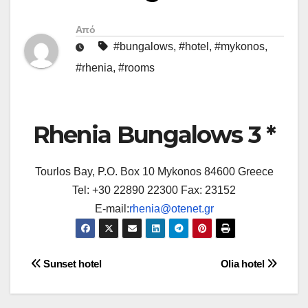
Από
#bungalows
,
#hotel
,
#mykonos
,
#rhenia
,
#rooms
Rhenia Bungalows 3 *
Tourlos Bay, P.O. Box 10 Mykonos 84600 Greece
Tel: +30 22890 22300 Fax: 23152
E-mail:
rhenia@otenet.gr
Πλοήγηση
Sunset hotel
Olia hotel
άρθρων