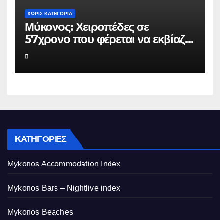
ΧΩΡΊΣ ΚΑΤΗΓΟΡΊΑ
Μύκονος: Χειροπέδες σε
57χρονο που φέρεται να εκβίαζε
επιχείρηση για να «θάψει»
ψευδείς καταγγελίες – Η παγίδα
που του έστησε η ΕΛ.ΑΣ.
KΑΤΗΓΟΡΊΕΣ
Mykonos Accommodation Index
Mykonos Bars – Nightlive index
Mykonos Beaches