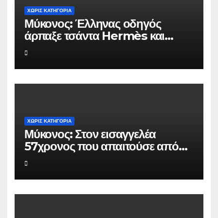
ΧΩΡΊΣ ΚΑΤΗΓΟΡΊΑ
Μύκονος: Έλληνας οδηγός
άρπαξε τσάντα Hermès και
Rolex αξίας 75.000 ευρώ από
Ουκρανό τουρίστα
ΧΩΡΊΣ ΚΑΤΗΓΟΡΊΑ
Μύκονος: Στον εισαγγελέα
57χρονος που απαιτούσε από
επιχειρηματία 80.000 ευρώ για
να μην κάνει καταγγελίες σε
βάρος του