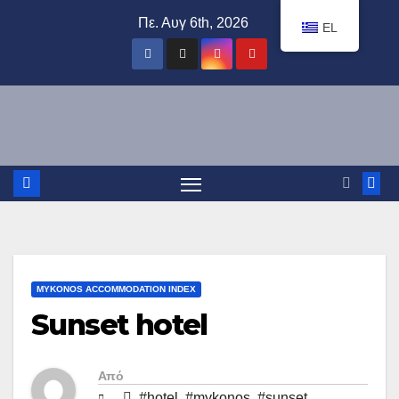
Μετάβαση
Πε. Αυγ 6th, 2026
EL
στο
περιεχόμενο
MYKONOS ACCOMMODATION INDEX
Sunset hotel
Από
#hotel
,
#mykonos
,
#sunset