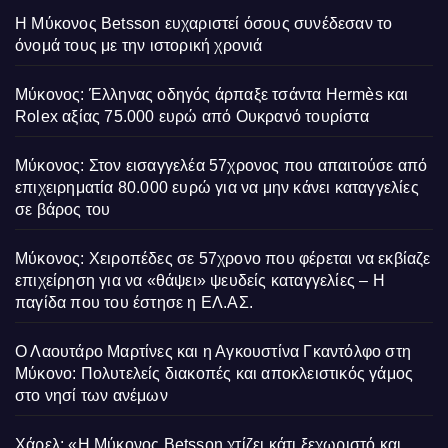
Η Μύκονος Betsson ευχαριστεί όσους συνέδεσαν το
όνομά τους με την ιστορική χρονιά
Μύκονος: Έλληνας οδηγός άρπαξε τσάντα Hermès και
Rolex αξίας 75.000 ευρώ από Ουκρανό τουρίστα
Μύκονος: Στον εισαγγελέα 57χρονος που απαιτούσε από
επιχειρηματία 80.000 ευρώ για να μην κάνει καταγγελίες
σε βάρος του
Μύκονος: Χειροπέδες σε 57χρονο που φέρεται να εκβίαζε
επιχείρηση για να «θάψει» ψευδείς καταγγελίες – Η
παγίδα που του έστησε η ΕΛ.ΑΣ.
Ο Λαουτάρο Μαρτίνες και η Αγκουστίνα Γκαντόλφο στη
Μύκονο: Πολυτελείς διακοπές και αποκλειστικός γάμος
στο νησί των ανέμων
Χάρελ: «Η Μύκονος Betsson χτίζει κάτι ξεχωριστό και