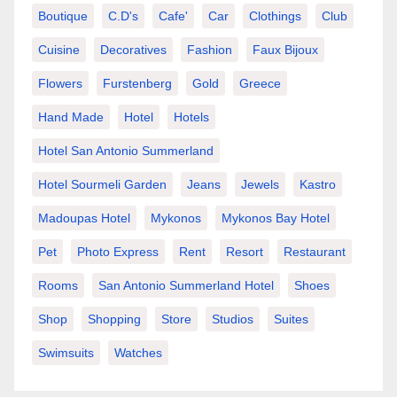
Boutique
C.d's
Cafe'
Car
Clothings
Club
Cuisine
Decoratives
Fashion
Faux Bijoux
Flowers
Furstenberg
Gold
Greece
Hand Made
Hotel
Hotels
Hotel San Antonio Summerland
Hotel Sourmeli Garden
Jeans
Jewels
Kastro
Madoupas Hotel
Mykonos
Mykonos Bay Hotel
Pet
Photo Express
Rent
Resort
Restaurant
Rooms
San Antonio Summerland Hotel
Shoes
Shop
Shopping
Store
Studios
Suites
Swimsuits
Watches