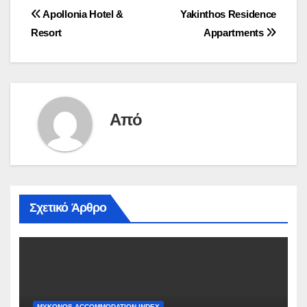
Πλοήγηση
Apollonia Hotel &
Yakinthos Residence
Resort
Appartments
άρθρων
Από
Σχετικό Άρθρο
MYKONOS ACCOMMODATION INDEX