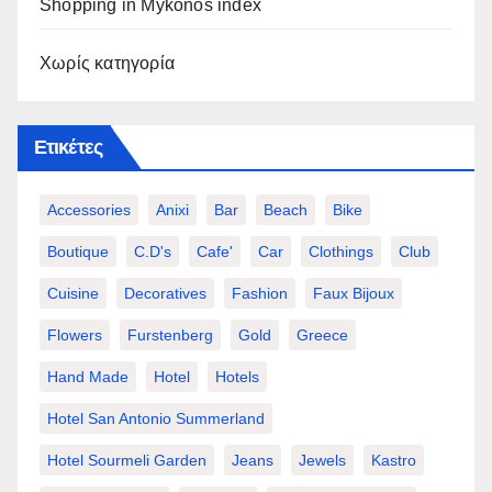
Shopping in Mykonos index
Χωρίς κατηγορία
Ετικέτες
Accessories
Anixi
Bar
Beach
Bike
Boutique
C.d's
Cafe'
Car
Clothings
Club
Cuisine
Decoratives
Fashion
Faux Bijoux
Flowers
Furstenberg
Gold
Greece
Hand Made
Hotel
Hotels
Hotel San Antonio Summerland
Hotel Sourmeli Garden
Jeans
Jewels
Kastro