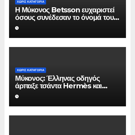
ΧΩΡΊΣ ΚΑΤΗΓΟΡΊΑ
Η Μύκονος Betsson ευχαριστεί
όσους συνέδεσαν το όνομά τους
με την ιστορική χρονιά
ΧΩΡΊΣ ΚΑΤΗΓΟΡΊΑ
Μύκονος: Έλληνας οδηγός
άρπαξε τσάντα Hermès και
Rolex αξίας 75.000 ευρώ από
Ουκρανό τουρίστα