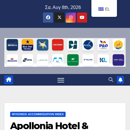
Μετάβαση
Σα. Αυγ 8th, 2026
EL
στο
περιεχόμενο
MYKONOS ACCOMMODATION INDEX
Apollonia Hotel &