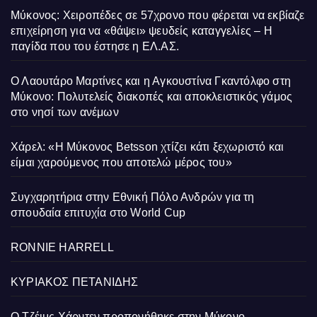
Μύκονος: Χειροπέδες σε 57χρονο που φέρεται να εκβίαζε
επιχείρηση για να «θάψει» ψευδείς καταγγελίες – Η
παγίδα που του έστησε η ΕΛ.ΑΣ.
Ο Λαουτάρο Μαρτίνες και η Αγκουστίνα Γκαντόλφο στη
Μύκονο: Πολυτελείς διακοπές και αποκλειστικός γάμος
στο νησί των ανέμων
Χάρελ: «Η Μύκονος Betsson χτίζει κάτι ξεχωριστό και
είμαι χαρούμενος που αποτελώ μέρος του»
Συγχαρητήρια στην Εθνική Πόλο Ανδρών για τη
σπουδαία επιτυχία στο World Cup
RONNIE HARRELL
ΚΥΡΙΑΚΟΣ ΠΕΤΑΝΙΔΗΣ
Ο Τζέιμς Χάρντεν προπονήθηκε στην Μύκονο