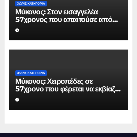
ΧΩΡΊΣ ΚΑΤΗΓΟΡΊΑ
Μύκονος: Στον εισαγγελέα
57χρονος που απαιτούσε από
επιχειρηματία 80.000 ευρώ για
να μην κάνει καταγγελίες σε
βάρος του
ΧΩΡΊΣ ΚΑΤΗΓΟΡΊΑ
Μύκονος: Χειροπέδες σε
57χρονο που φέρεται να εκβίαζε
επιχείρηση για να «θάψει»
ψευδείς καταγγελίες – Η παγίδα
που του έστησε η ΕΛ.ΑΣ.