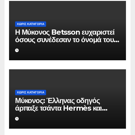
ΧΩΡΊΣ ΚΑΤΗΓΟΡΊΑ
Η Μύκονος Betsson ευχαριστεί
όσους συνέδεσαν το όνομά τους
με την ιστορική χρονιά
ΧΩΡΊΣ ΚΑΤΗΓΟΡΊΑ
Μύκονος: Έλληνας οδηγός
άρπαξε τσάντα Hermès και
Rolex αξίας 75.000 ευρώ από
Ουκρανό τουρίστα