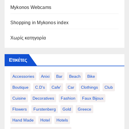
Mykonos Webcams
Shopping in Mykonos index
Χωρίς κατηγορία
Ετικέτες
Accessories
Anixi
Bar
Beach
Bike
Boutique
C.d's
Cafe'
Car
Clothings
Club
Cuisine
Decoratives
Fashion
Faux Bijoux
Flowers
Furstenberg
Gold
Greece
Hand Made
Hotel
Hotels