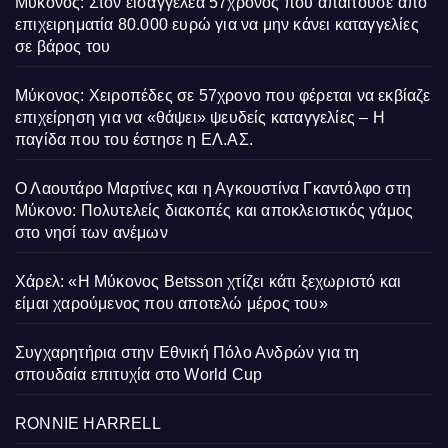
Μύκονος: Στον εισαγγελέα 57χρονος που απαιτούσε από
επιχειρηματία 80.000 ευρώ για να μην κάνει καταγγελίες
σε βάρος του
Μύκονος: Χειροπέδες σε 57χρονο που φέρεται να εκβίαζε
επιχείρηση για να «θάψει» ψευδείς καταγγελίες – Η
παγίδα που του έστησε η ΕΛ.ΑΣ.
Ο Λαουτάρο Μαρτίνες και η Αγκουστίνα Γκαντόλφο στη
Μύκονο: Πολυτελείς διακοπές και αποκλειστικός γάμος
στο νησί των ανέμων
Χάρελ: «Η Μύκονος Betsson χτίζει κάτι ξεχωριστό και
είμαι χαρούμενος που αποτελώ μέρος του»
Συγχαρητήρια στην Εθνική Πόλο Ανδρών για τη
σπουδαία επιτυχία στο World Cup
RONNIE HARRELL