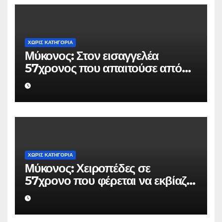
ΧΩΡΊΣ ΚΑΤΗΓΟΡΊΑ
Μύκονος: Στον εισαγγελέα
57χρονος που απαιτούσε από
επιχειρηματία 80.000 ευρώ για
να μην κάνει καταγγελίες σε
βάρος του
ΧΩΡΊΣ ΚΑΤΗΓΟΡΊΑ
Μύκονος: Χειροπέδες σε
57χρονο που φέρεται να εκβίαζε
επιχείρηση για να «θάψει»
ψευδείς καταγγελίες – Η παγίδα
που του έστησε η ΕΛ.ΑΣ.