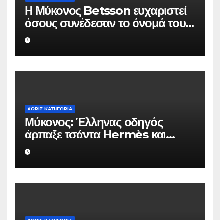
Η Μύκονος Betsson ευχαριστεί
όσους συνέδεσαν το όνομά τους
με την ιστορική χρονιά
ΧΩΡΊΣ ΚΑΤΗΓΟΡΊΑ
Μύκονος: Έλληνας οδηγός
άρπαξε τσάντα Hermès και
Rolex αξίας 75.000 ευρώ από
Ουκρανό τουρίστα