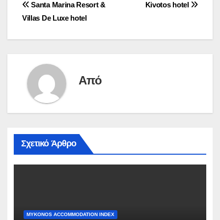
Πλοήγηση
Santa Marina Resort &
Kivotos hotel
Villas De Luxe hotel
άρθρων
Από
Σχετικό Άρθρο
MYKONOS ACCOMMODATION INDEX