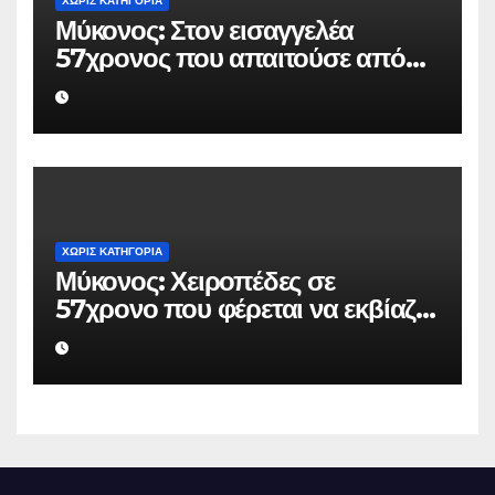
ΧΩΡΊΣ ΚΑΤΗΓΟΡΊΑ
Μύκονος: Στον εισαγγελέα
57χρονος που απαιτούσε από
επιχειρηματία 80.000 ευρώ για
να μην κάνει καταγγελίες σε
βάρος του
ΧΩΡΊΣ ΚΑΤΗΓΟΡΊΑ
Μύκονος: Χειροπέδες σε
57χρονο που φέρεται να εκβίαζε
επιχείρηση για να «θάψει»
ψευδείς καταγγελίες – Η παγίδα
που του έστησε η ΕΛ.ΑΣ.