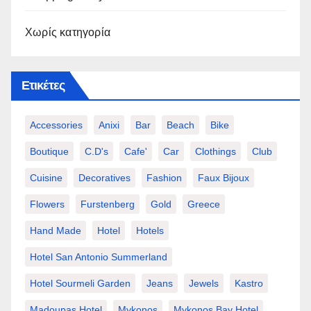
Χωρίς κατηγορία
Ετικέτες
Accessories
Anixi
Bar
Beach
Bike
Boutique
C.d's
Cafe'
Car
Clothings
Club
Cuisine
Decoratives
Fashion
Faux Bijoux
Flowers
Furstenberg
Gold
Greece
Hand Made
Hotel
Hotels
Hotel San Antonio Summerland
Hotel Sourmeli Garden
Jeans
Jewels
Kastro
Madoupas Hotel
Mykonos
Mykonos Bay Hotel