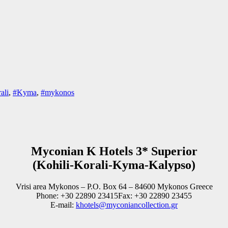
ali
,
#Kyma
,
#mykonos
Myconian K Hotels 3* Superior
(Kohili-Korali-Kyma-Kalypso)
Vrisi area Mykonos – P.O. Box 64 – 84600 Mykonos Greece
Phone: +30 22890 23415Fax: +30 22890 23455
E-mail:
khotels@myconiancollection.gr