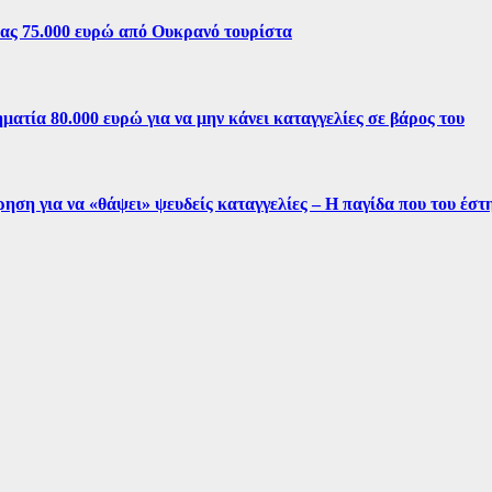
ίας 75.000 ευρώ από Ουκρανό τουρίστα
ματία 80.000 ευρώ για να μην κάνει καταγγελίες σε βάρος του
ρηση για να «θάψει» ψευδείς καταγγελίες – Η παγίδα που του έσ