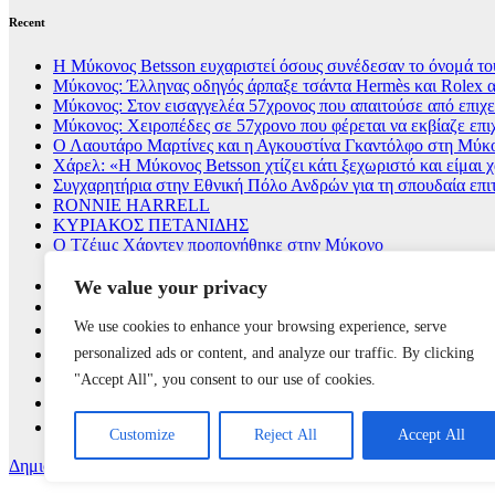
Recent
Η Μύκονος Betsson ευχαριστεί όσους συνέδεσαν το όνομά του
Μύκονος: Έλληνας οδηγός άρπαξε τσάντα Hermès και Rolex α
Μύκονος: Στον εισαγγελέα 57χρονος που απαιτούσε από επιχει
Μύκονος: Χειροπέδες σε 57χρονο που φέρεται να εκβίαζε επι
Ο Λαουτάρο Μαρτίνες και η Αγκουστίνα Γκαντόλφο στη Μύκον
Χάρελ: «Η Μύκονος Betsson χτίζει κάτι ξεχωριστό και είμαι
Συγχαρητήρια στην Εθνική Πόλο Ανδρών για τη σπουδαία επι
RONNIE HARRELL
ΚΥΡΙΑΚΟΣ ΠΕΤΑΝΙΔΗΣ
Ο Τζέιμς Χάρντεν προπονήθηκε στην Μύκονο
We value your privacy
We use cookies to enhance your browsing experience, serve
personalized ads or content, and analyze our traffic. By clicking
"Accept All", you consent to our use of cookies.
Customize
Reject All
Accept All
Δημιουργήθηκε από το digital2000 με την Υποστήριξη του WordPre