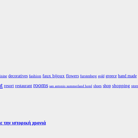
faux bijoux
greece
hand made
decoratives
flowers
fashion
isine
furstenberg
gold
nt
rooms
restaurant
shop
shopping
resort
shoes
stor
san antonio summerland hotel
ε την ιστορική χρονιά