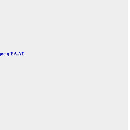
τησε η ΕΛ.ΑΣ.