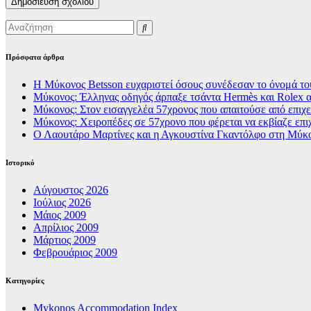
Πρόσφατα άρθρα
Η Μύκονος Betsson ευχαριστεί όσους συνέδεσαν το όνομά του
Μύκονος: Έλληνας οδηγός άρπαξε τσάντα Hermès και Rolex α
Μύκονος: Στον εισαγγελέα 57χρονος που απαιτούσε από επιχει
Μύκονος: Χειροπέδες σε 57χρονο που φέρεται να εκβίαζε επι
Ο Λαουτάρο Μαρτίνες και η Αγκουστίνα Γκαντόλφο στη Μύκον
Ιστορικό
Αύγουστος 2026
Ιούλιος 2026
Μάιος 2009
Απρίλιος 2009
Μάρτιος 2009
Φεβρουάριος 2009
Kατηγορίες
Mykonos Accommodation Index