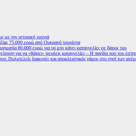
ς με την ιστορική χρονιά
ξίας 75.000 ευρώ από Ουκρανό τουρίστα
ρηματία 80.000 ευρώ για να μην κάνει καταγγελίες σε βάρος του
χείρηση για να «θάψει» ψευδείς καταγγελίες – Η παγίδα που του έστ
ο: Πολυτελείς διακοπές και αποκλειστικός γάμος στο νησί των ανέ