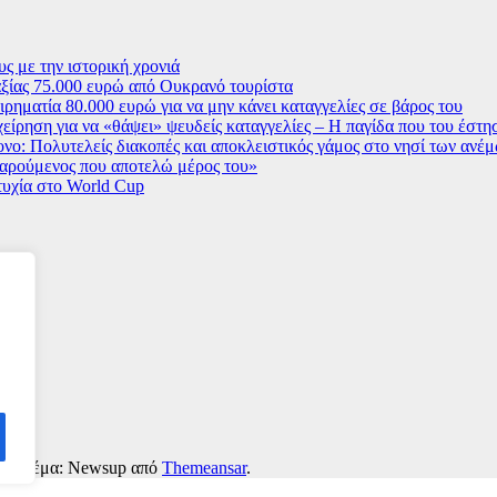
ς με την ιστορική χρονιά
ξίας 75.000 ευρώ από Ουκρανό τουρίστα
ρηματία 80.000 ευρώ για να μην κάνει καταγγελίες σε βάρος του
χείρηση για να «θάψει» ψευδείς καταγγελίες – Η παγίδα που του έστ
ο: Πολυτελείς διακοπές και αποκλειστικός γάμος στο νησί των ανέ
 χαρούμενος που αποτελώ μέρος του»
τυχία στο World Cup
ss
|
Θέμα: Newsup από
Themeansar
.