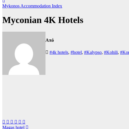
Mykonos Accommodation Index
Myconian 4K Hotels
Από
#4k hotels
,
#hotel
,
#Kalypso
,
#Kohili
,
#Kor
Πλοήγηση
Magas hotel