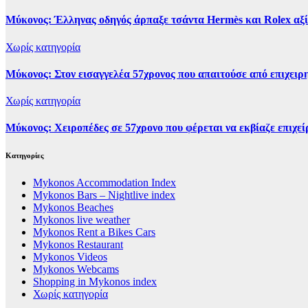
Μύκονος: Έλληνας οδηγός άρπαξε τσάντα Hermès και Rolex αξ
Χωρίς κατηγορία
Μύκονος: Στον εισαγγελέα 57χρονος που απαιτούσε από επιχειρη
Χωρίς κατηγορία
Μύκονος: Χειροπέδες σε 57χρονο που φέρεται να εκβίαζε επιχεί
Kατηγορίες
Mykonos Accommodation Index
Mykonos Bars – Nightlive index
Mykonos Beaches
Mykonos live weather
Mykonos Rent a Bikes Cars
Mykonos Restaurant
Mykonos Videos
Mykonos Webcams
Shopping in Mykonos index
Χωρίς κατηγορία