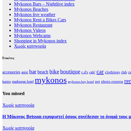
Mykonos Bars – Nightlive index
Mykonos Beaches
Mykonos live weather
Mykonos Rent a Bikes Cars
Mykonos Restaurant
Mykonos Videos
Mykonos Webcams
Shopping in Mykonos index
Χωρίς κατηγορία
Ετικέτες
car
bar
bike
boutique
beach
accessories
clothings
c.d's
anixi
cafe'
club
cu
mykonos
re
pet
photo express
kastro
madoupas hotel
mykonos bay hotel
You missed
Χωρίς κατηγορία
Η Μύκονος Betsson ευχαριστεί όσους συνέδεσαν το όνομά τους μ
Χωρίς κατηγορία