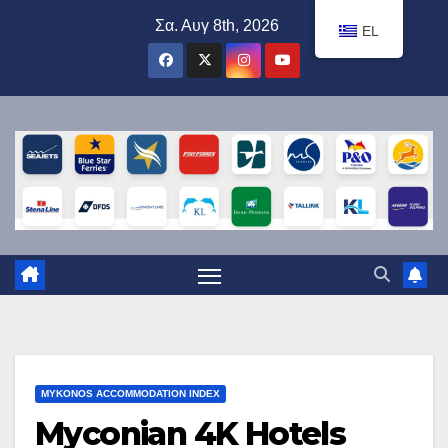
Μετάβαση
Σα. Αυγ 8th, 2026
EL
στο
περιεχόμενο
MYKONOS ACCOMMODATION INDEX
Myconian 4K Hotels