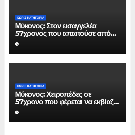
ΧΩΡΊΣ ΚΑΤΗΓΟΡΊΑ
Μύκονος: Στον εισαγγελέα
57χρονος που απαιτούσε από
επιχειρηματία 80.000 ευρώ για
να μην κάνει καταγγελίες σε
βάρος του
ΧΩΡΊΣ ΚΑΤΗΓΟΡΊΑ
Μύκονος: Χειροπέδες σε
57χρονο που φέρεται να εκβίαζε
επιχείρηση για να «θάψει»
ψευδείς καταγγελίες – Η παγίδα
που του έστησε η ΕΛ.ΑΣ.