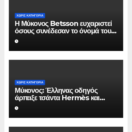
ΧΩΡΊΣ ΚΑΤΗΓΟΡΊΑ
Η Μύκονος Betsson ευχαριστεί
όσους συνέδεσαν το όνομά τους
με την ιστορική χρονιά
ΧΩΡΊΣ ΚΑΤΗΓΟΡΊΑ
Μύκονος: Έλληνας οδηγός
άρπαξε τσάντα Hermès και
Rolex αξίας 75.000 ευρώ από
Ουκρανό τουρίστα