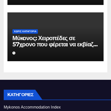
να μην κάνει καταγγελίες σε
βάρος του
ΧΩΡΊΣ ΚΑΤΗΓΟΡΊΑ
Μύκονος: Χειροπέδες σε
57χρονο που φέρεται να εκβίαζε
επιχείρηση για να «θάψει»
ψευδείς καταγγελίες – Η παγίδα
που του έστησε η ΕΛ.ΑΣ.
KΑΤΗΓΟΡΊΕΣ
Mykonos Accommodation Index