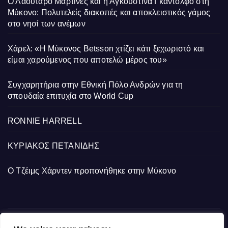
Ο Λαουτάρο Μαρτίνες και η Αγκουστίνα Γκαντόλφο στη
Μύκονο: Πολυτελείς διακοπές και αποκλειστικός γάμος
στο νησί των ανέμων
Χάρελ: «Η Μύκονος Betsson χτίζει κάτι ξεχωριστό και
είμαι χαρούμενος που αποτελώ μέρος του»
Συγχαρητήρια στην Εθνική Πόλο Ανδρών για τη
σπουδαία επιτυχία στο World Cup
RONNIE HARRELL
ΚΥΡΙΑΚΟΣ ΠΕΤΑΝΙΔΗΣ
Ο Τζέιμς Χάρντεν προπονήθηκε στην Μύκονο