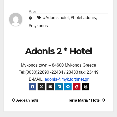
Από
#Adonis hotel
,
#hotel adonis
,
#mykonos
Adonis 2 * Hotel
Mykonos town – 84600 Mykonos Greece
Tel:(0030)22890 -22434 / 23433 fax: 23449
E-MAIL:
adonis@myk.forthnet.gr
Πλοήγηση
Aegean hotel
Terra Maria * Hotel
άρθρων