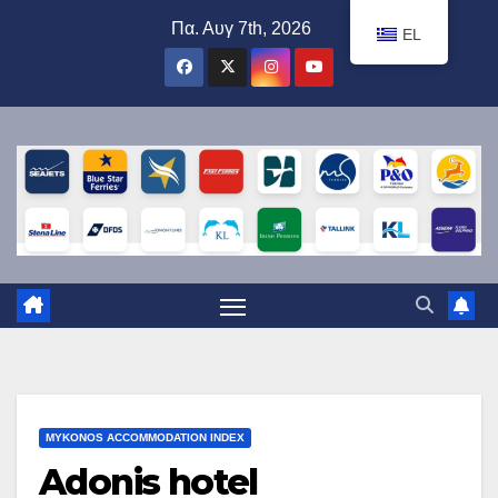
Μετάβαση
Πα. Αυγ 7th, 2026
EL
στο
περιεχόμενο
MYKONOS ACCOMMODATION INDEX
Adonis hotel