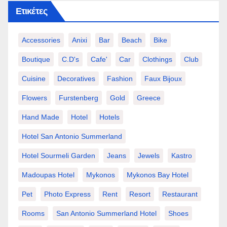
Ετικέτες
Accessories
Anixi
Bar
Beach
Bike
Boutique
C.d's
Cafe'
Car
Clothings
Club
Cuisine
Decoratives
Fashion
Faux Bijoux
Flowers
Furstenberg
Gold
Greece
Hand Made
Hotel
Hotels
Hotel San Antonio Summerland
Hotel Sourmeli Garden
Jeans
Jewels
Kastro
Madoupas Hotel
Mykonos
Mykonos Bay Hotel
Pet
Photo Express
Rent
Resort
Restaurant
Rooms
San Antonio Summerland Hotel
Shoes