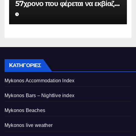
57χρονο που φέρεται να εκβίαζε
επιχείρηση για να «θάψει»
ψευδείς καταγγελίες – Η παγίδα
που του έστησε η ΕΛ.ΑΣ.
KΑΤΗΓΟΡΊΕΣ
Mykonos Accommodation Index
Mykonos Bars – Nightlive index
Mykonos Beaches
Mykonos live weather