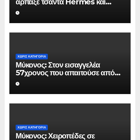
άρπαξε τσάντα Hermès και
Rolex αξίας 75.000 ευρώ από
Ουκρανό τουρίστα
ΧΩΡΊΣ ΚΑΤΗΓΟΡΊΑ
Μύκονος: Στον εισαγγελέα
57χρονος που απαιτούσε από
επιχειρηματία 80.000 ευρώ για
να μην κάνει καταγγελίες σε
βάρος του
ΧΩΡΊΣ ΚΑΤΗΓΟΡΊΑ
Μύκονος: Χειροπέδες σε