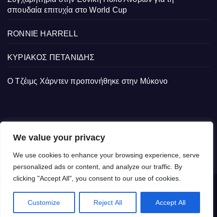
σπουδαία επιτυχία στο World Cup
RONNIE HARRELL
ΚΥΡΙΑΚΟΣ ΠΕΤΑΝΙΔΗΣ
Ο Τζέιμς Χάρντεν προπονήθηκε στην Μύκονο
We value your privacy
We use cookies to enhance your browsing experience, serve
personalized ads or content, and analyze our traffic. By
clicking "Accept All", you consent to our use of cookies.
Δημιουργήθηκε από το digital2000 με την Υποστήριξη του WordPress
|
Customize
Reject All
Accept All
Θέμα: Newsup από
Themeansar
.