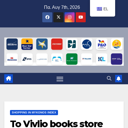
Μετάβαση
Πα. Αυγ 7th, 2026
EL
στο
περιεχόμενο
SHOPPING IN MYKONOS INDEX
To Vivlio books store