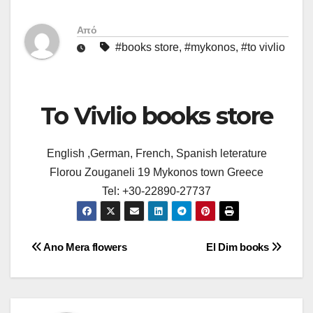
Από
#books store
,
#mykonos
,
#to vivlio
To Vivlio books store
English ,German, French, Spanish leterature
Florou Zouganeli 19 Mykonos town Greece
Tel: +30-22890-27737
Πλοήγηση
Ano Mera flowers
El Dim books
άρθρων