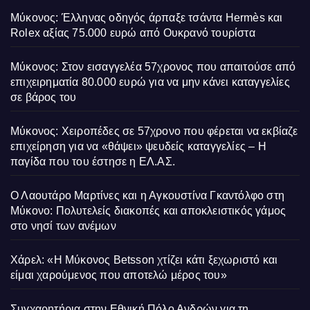
Μύκονος: Έλληνας οδηγός άρπαξε τσάντα Hermès και
Rolex αξίας 75.000 ευρώ από Ουκρανό τουρίστα
Μύκονος: Στον εισαγγελέα 57χρονος που απαιτούσε από
επιχειρηματία 80.000 ευρώ για να μην κάνει καταγγελίες
σε βάρος του
Μύκονος: Χειροπέδες σε 57χρονο που φέρεται να εκβίαζε
επιχείρηση για να «θάψει» ψευδείς καταγγελίες – Η
παγίδα που του έστησε η ΕΛ.ΑΣ.
Ο Λαουτάρο Μαρτίνες και η Αγκουστίνα Γκαντόλφο στη
Μύκονο: Πολυτελείς διακοπές και αποκλειστικός γάμος
στο νησί των ανέμων
Χάρελ: «Η Μύκονος Betsson χτίζει κάτι ξεχωριστό και
είμαι χαρούμενος που αποτελώ μέρος του»
Συγχαρητήρια στην Εθνική Πόλο Ανδρών για τη