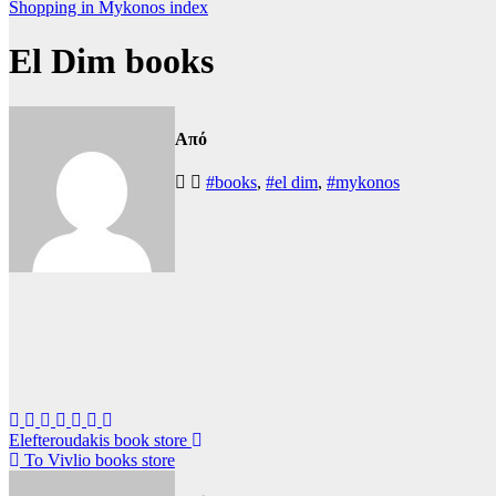
Shopping in Mykonos index
El Dim books
Από
#books
,
#el dim
,
#mykonos
Πλοήγηση
Elefteroudakis book store
To Vivlio books store
άρθρων