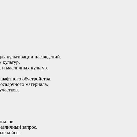
для культивации насаждений.
 культур.
х и масличных культур.
дшафтного обустройства.
осадочного материала.
участков.
риалов.
различный запрос.
ые кейсы.