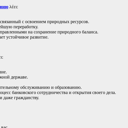
анию
λέει:
 связанный с освоением природных ресурсов.
ейшую переработку.
аправленными на сохранение природного баланса.
ет устойчивое развитие.
ι:
ние.
жной державе.
нительному обслуживанию и образованию.
цесс банковского сотрудничества и открытия своего дела.
и даже гражданству.
вас.