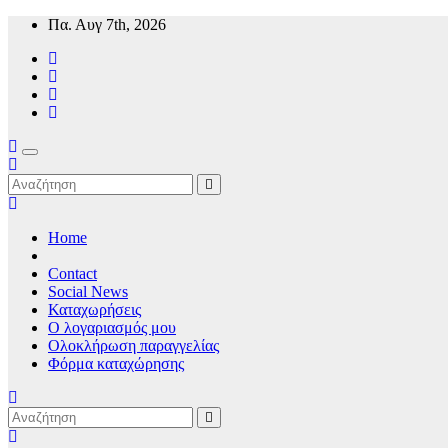
Μετάβαση
Πα. Αυγ 7th, 2026
στο
περιεχόμενο
Mykonos24 Travel News
Home
Contact
Social News
Καταχωρήσεις
Ο λογαριασμός μου
Ολοκλήρωση παραγγελίας
Φόρμα καταχώρησης