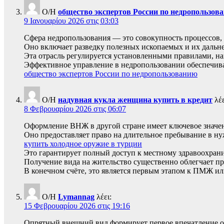
Ο/Η
общество экспертов России по недропользов
9 Ιανουαρίου 2026 στις 03:03
Сфера недропользования — это совокупность процессов,
Оно включает разведку полезных ископаемых и их дальн
Эта отрасль регулируется установленными правилами, н
Эффективное управление в недропользовании обеспечива
общество экспертов России по недропользованию
Ο/Η
надувная кукла женщина купить в кредит
λέε
8 Φεβρουαρίου 2026 στις 06:07
Оформление ВНЖ в другой стране имеет ключевое значе
Оно предоставляет право на длительное пребывание в ну
купить холодное оружие в турции
Это гарантирует полный доступ к местному здравоохра
Получение вида на жительство существенно облегчает про
В конечном счёте, это является первым этапом к ПМЖ ил
Ο/Η
Lymannag
λέει:
15 Φεβρουαρίου 2026 στις 19:16
Опрятный внешний вид формирует первое впечатление о 