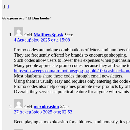
66 σχόλια στο “El Dim books”
Ο/Η
MatthewSpask
λέει:
4 Δεκεμβρίου 2025 στις 15:08
Promo codes are unique combinations of letters and numbers tha
They are frequently offered by brands to encourage shopping.
Such codes allow users to lower their expenses when purchasin
Many people appreciate promo codes because they add value to
https://dosweeps.com/promotions/go-go-gold-100-cashback-on-
Most platforms share these codes through email newsletters.
Using them is usually easy and requires only entering the code
Promo codes also help companies promote new products by offe
Overall, they serve as a practical feature for anyone who wants
Ο/Η
mexokcasino
λέει:
27 Δεκεμβρίου 2025 στις 02:53
Been playing at mexokcasino for a bit now, and honestly, it’s p