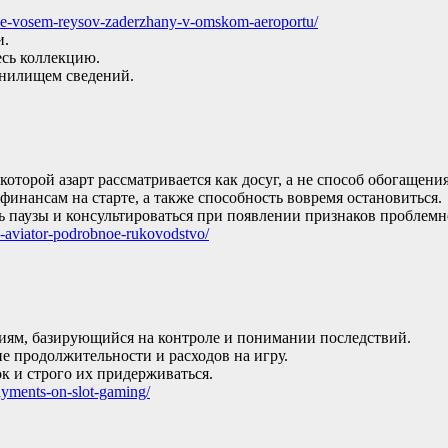
etke-vosem-reysov-zaderzhany-v-omskom-aeroportu/
и.
сь коллекцию.
анилищем сведений.
торой азарт рассматривается как досуг, а не способ обогащения
инансам на старте, а также способность вовремя остановиться.
 паузы и консультироваться при появлении признаков проблемн
y-aviator-podrobnoe-rukovodstvo/
иям, базирующийся на контроле и понимании последствий.
е продолжительности и расходов на игру.
к и строго их придерживаться.
ayments-on-slot-gaming/