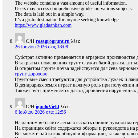
The website contains a vast amount of useful information.
Users may access comprehensive guides on various subjects.
The data is laid out in a simple way.
It’s a go-to destination for anyone seeking knowledge.
https://www.gladaankan.com
Ο/Η
rosagrogrunt.ru
λέει:
26 Ιουνίου 2026 στις 18:08
Субстрат активно применяется в аграрном производстве 
В закрытых помещениях грунт служит базой для салатных
В открытом грунте почва задействуется для сева зерновы
грунт дорохово
Грунтовые смеси требуются для устройства лужаек и лан
В дендрариях земля играет важную роль при получении п
Также грунт применяется для оздоровления нарушенных 
Ο/Η
ignoloVield
λέει:
6 Ιουλίου 2026 στις 12:56
На данном веб-сайте легко отыскать обилие нужной мате
На страницах сайта содержатся обзоры и руководства на 
Вы можете найти как общую информацию, также детальн