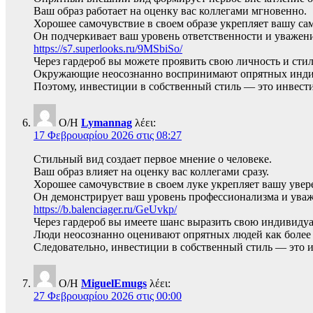
Ваш образ работает на оценку вас коллегами мгновенно.
Хорошее самочувствие в своем образе укрепляет вашу са
Он подчеркивает ваш уровень ответственности и уважени
https://s7.superlooks.ru/9MSbiSo/
Через гардероб вы можете проявить свою личность и стил
Окружающие неосознанно воспринимают опрятных индив
Поэтому, инвестиции в собственный стиль — это инвести
Ο/Η
Lymannag
λέει:
17 Φεβρουαρίου 2026 στις 08:27
Стильный вид создает первое мнение о человеке.
Ваш образ влияет на оценку вас коллегами сразу.
Хорошее самочувствие в своем луке укрепляет вашу увер
Он демонстрирует ваш уровень профессионализма и уваж
https://b.balenciager.ru/GeUvkp/
Через гардероб вы имеете шанс выразить свою индивидуа
Люди неосознанно оценивают опрятных людей как более
Следовательно, инвестиции в собственный стиль — это 
Ο/Η
MiguelEmugs
λέει:
27 Φεβρουαρίου 2026 στις 00:00