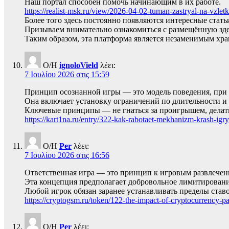
Наш портал способен помочь начинающим в их работе.
https://realist-msk.ru/view/2026-04-02-tuman-zastryal-na-vzl
Более того здесь постоянно появляются интересные стать
Призываем внимательно ознакомиться с размещённую зде
Таким образом, эта платформа является незаменимым хр
Ο/Η
ignoloVield
λέει:
7 Ιουλίου 2026 στις 15:59
Принцип осознанной игры — это модель поведения, при ко
Она включает установку ограничений по длительности и ф
Ключевые принципы — не гнаться за проигрышем, делать
https://kart1na.ru/entry/322-kak-rabotaet-mekhanizm-krash-igr
Ο/Η
Per
λέει:
7 Ιουλίου 2026 στις 16:56
Ответственная игра — это принцип к игровым развлечен
Эта концепция предполагает добровольное лимитировани
Любой игрок обязан заранее устанавливать пределы ставо
https://cryptogsm.ru/token/122-the-impact-of-cryptocurrency-p
Ο/Η
Per
λέει: