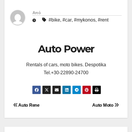
Από
#bike
,
#car
,
#mykonos
,
#rent
Auto Power
Rentals of cars, moto bikes. Despotika
Tel.+30-22890-24700
Πλοήγηση
Auto Rene
Auto Moto
άρθρων