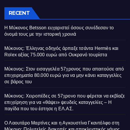
RECENT
Η Μύκονος Betsson ευχαριστεί όσους συνέδεσαν το
όνομά τους με την ιστορική χρονιά
Μύκονος: Έλληνας οδηγός άρπαξε τσάντα Hermès και
Rolex αξίας 75.000 ευρώ από Ουκρανό τουρίστα
Μύκονος: Στον εισαγγελέα 57χρονος που απαιτούσε από
επιχειρηματία 80.000 ευρώ για να μην κάνει καταγγελίες
σε βάρος του
Μύκονος: Χειροπέδες σε 57χρονο που φέρεται να εκβίαζε
επιχείρηση για να «θάψει» ψευδείς καταγγελίες – Η
παγίδα που του έστησε η ΕΛ.ΑΣ.
Ο Λαουτάρο Μαρτίνες και η Αγκουστίνα Γκαντόλφο στη
Μύκονο: Πολυτελείς διακοπές και αποκλειστικός γάμος