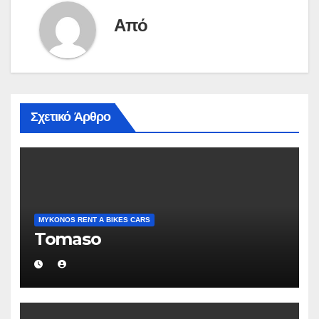
Από
Σχετικό Άρθρο
MYKONOS RENT A BIKES CARS
Tomaso