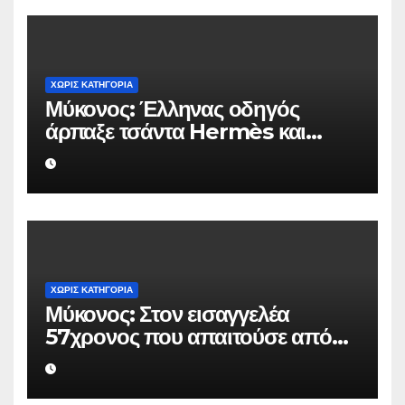
ΧΩΡΊΣ ΚΑΤΗΓΟΡΊΑ
Μύκονος: Έλληνας οδηγός
άρπαξε τσάντα Hermès και
Rolex αξίας 75.000 ευρώ από
Ουκρανό τουρίστα
ΧΩΡΊΣ ΚΑΤΗΓΟΡΊΑ
Μύκονος: Στον εισαγγελέα
57χρονος που απαιτούσε από
επιχειρηματία 80.000 ευρώ για
να μην κάνει καταγγελίες σε
βάρος του