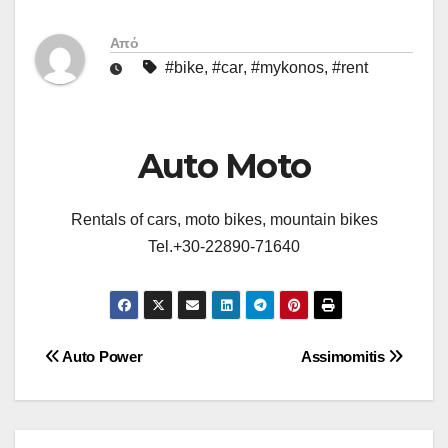
Από
#bike
,
#car
,
#mykonos
,
#rent
Auto Moto
Rentals of cars, moto bikes, mountain bikes
Tel.+30-22890-71640
Πλοήγηση
Auto Power
Assimomitis
άρθρων