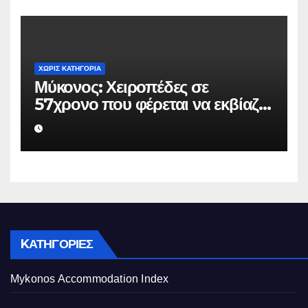
ΧΩΡΊΣ ΚΑΤΗΓΟΡΊΑ
Μύκονος: Χειροπέδες σε
57χρονο που φέρεται να εκβίαζε
επιχείρηση για να «θάψει»
ψευδείς καταγγελίες – Η παγίδα
που του έστησε η ΕΛ.ΑΣ.
KΑΤΗΓΟΡΊΕΣ
Mykonos Accommodation Index