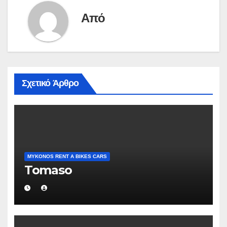
Από
Σχετικό Άρθρο
MYKONOS RENT A BIKES CARS
Tomaso