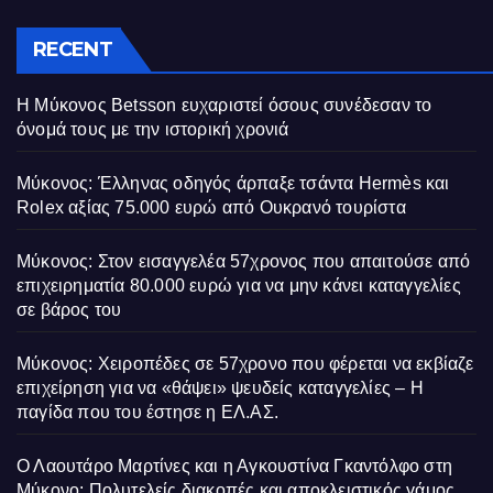
RECENT
Η Μύκονος Betsson ευχαριστεί όσους συνέδεσαν το
όνομά τους με την ιστορική χρονιά
Μύκονος: Έλληνας οδηγός άρπαξε τσάντα Hermès και
Rolex αξίας 75.000 ευρώ από Ουκρανό τουρίστα
Μύκονος: Στον εισαγγελέα 57χρονος που απαιτούσε από
επιχειρηματία 80.000 ευρώ για να μην κάνει καταγγελίες
σε βάρος του
Μύκονος: Χειροπέδες σε 57χρονο που φέρεται να εκβίαζε
επιχείρηση για να «θάψει» ψευδείς καταγγελίες – Η
παγίδα που του έστησε η ΕΛ.ΑΣ.
Ο Λαουτάρο Μαρτίνες και η Αγκουστίνα Γκαντόλφο στη
Μύκονο: Πολυτελείς διακοπές και αποκλειστικός γάμος