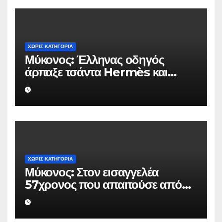
ΧΩΡΊΣ ΚΑΤΗΓΟΡΊΑ
Μύκονος: Έλληνας οδηγός
άρπαξε τσάντα Hermès και
Rolex αξίας 75.000 ευρώ από
Ουκρανό τουρίστα
ΧΩΡΊΣ ΚΑΤΗΓΟΡΊΑ
Μύκονος: Στον εισαγγελέα
57χρονος που απαιτούσε από
επιχειρηματία 80.000 ευρώ για
να μην κάνει καταγγελίες σε
βάρος του