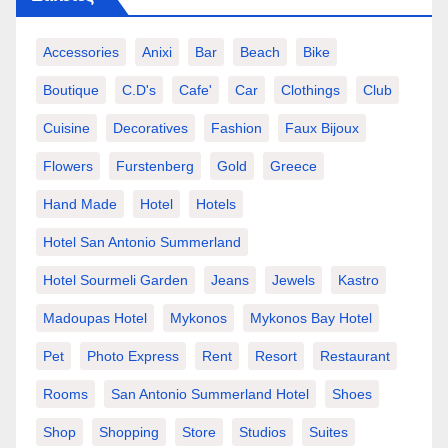
Accessories
Anixi
Bar
Beach
Bike
Boutique
C.d's
Cafe'
Car
Clothings
Club
Cuisine
Decoratives
Fashion
Faux Bijoux
Flowers
Furstenberg
Gold
Greece
Hand Made
Hotel
Hotels
Hotel San Antonio Summerland
Hotel Sourmeli Garden
Jeans
Jewels
Kastro
Madoupas Hotel
Mykonos
Mykonos Bay Hotel
Pet
Photo Express
Rent
Resort
Restaurant
Rooms
San Antonio Summerland Hotel
Shoes
Shop
Shopping
Store
Studios
Suites