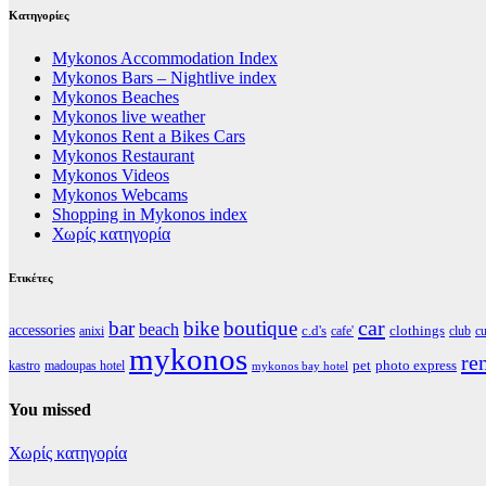
Kατηγορίες
Mykonos Accommodation Index
Mykonos Bars – Nightlive index
Mykonos Beaches
Mykonos live weather
Mykonos Rent a Bikes Cars
Mykonos Restaurant
Mykonos Videos
Mykonos Webcams
Shopping in Mykonos index
Χωρίς κατηγορία
Ετικέτες
car
bar
bike
boutique
beach
accessories
clothings
c.d's
anixi
cafe'
club
cu
mykonos
re
pet
photo express
kastro
madoupas hotel
mykonos bay hotel
You missed
Χωρίς κατηγορία