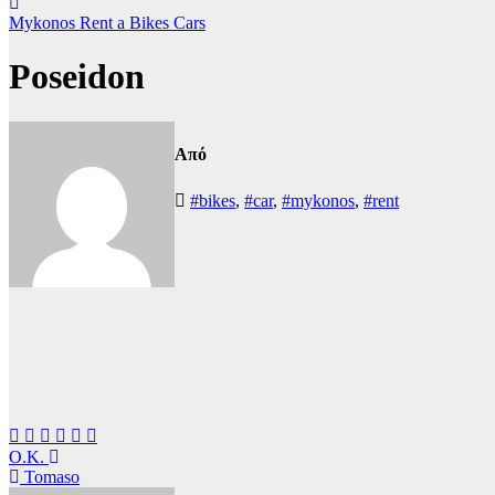
Mykonos Rent a Bikes Cars
Poseidon
Από
#bikes
,
#car
,
#mykonos
,
#rent
Πλοήγηση
O.K.
Tomaso
άρθρων