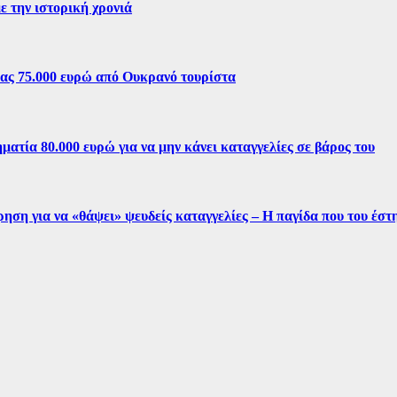
ε την ιστορική χρονιά
ίας 75.000 ευρώ από Ουκρανό τουρίστα
ματία 80.000 ευρώ για να μην κάνει καταγγελίες σε βάρος του
ρηση για να «θάψει» ψευδείς καταγγελίες – Η παγίδα που του έσ