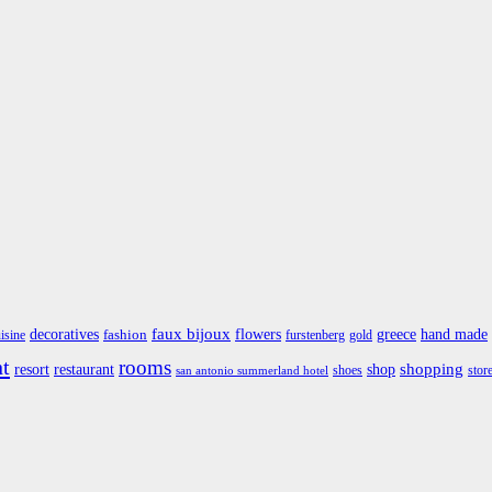
faux bijoux
greece
hand made
decoratives
flowers
fashion
isine
furstenberg
gold
nt
rooms
restaurant
shop
shopping
resort
shoes
stor
san antonio summerland hotel