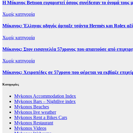
Η Μύκονος Betsson ευχαριστεί όσους συνέδεσαν το όνομά τους μ
Χωρίς κατηγορία
Μύκονος: Έλληνας οδηγός άρπαξε τσάντα Hermès και Rolex αξ
Χωρίς κατηγορία
Μύκονος: Στον εισαγγελέα 57χρονος που απαιτούσε από επιχειρη
Χωρίς κατηγορία
Μύκονος: Χειροπέδες σε 57χρονο που φέρεται να εκβίαζε επιχεί
Kατηγορίες
Mykonos Accommodation Index
Mykonos Bars – Nightlive index
Mykonos Beaches
Mykonos live weather
Mykonos Rent a Bikes Cars
Mykonos Restaurant
Mykonos Videos