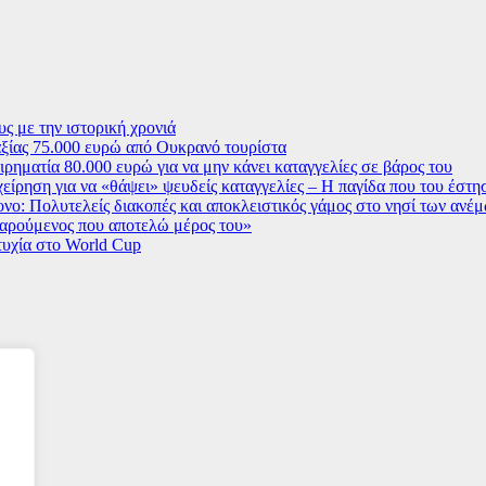
ς με την ιστορική χρονιά
ξίας 75.000 ευρώ από Ουκρανό τουρίστα
ρηματία 80.000 ευρώ για να μην κάνει καταγγελίες σε βάρος του
χείρηση για να «θάψει» ψευδείς καταγγελίες – Η παγίδα που του έστ
ο: Πολυτελείς διακοπές και αποκλειστικός γάμος στο νησί των ανέ
 χαρούμενος που αποτελώ μέρος του»
τυχία στο World Cup