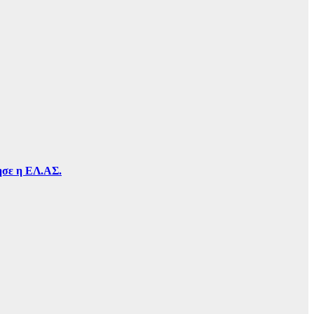
τησε η ΕΛ.ΑΣ.