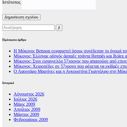
Ιστότοπος
Πρόσφατα άρθρα
Η Μύκονος Betsson ευχαριστεί όσους συνέδεσαν το όνομά του
Μύκονος: Έλληνας οδηγός άρπαξε τσάντα Hermès και Rolex α
Μύκονος: Στον εισαγγελέα 57χρονος που απαιτούσε από επιχει
Μύκονος: Χειροπέδες σε 57χρονο που φέρεται να εκβίαζε επι
Ο Λαουτάρο Μαρτίνες και η Αγκουστίνα Γκαντόλφο στη Μύκον
Ιστορικό
Αύγουστος 2026
Ιούλιος 2026
Μάιος 2009
Απρίλιος 2009
Μάρτιος 2009
Φεβρουάριος 2009