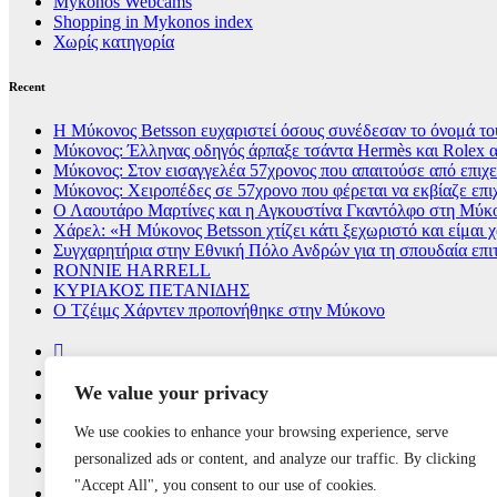
Mykonos Webcams
Shopping in Mykonos index
Χωρίς κατηγορία
Recent
Η Μύκονος Betsson ευχαριστεί όσους συνέδεσαν το όνομά του
Μύκονος: Έλληνας οδηγός άρπαξε τσάντα Hermès και Rolex α
Μύκονος: Στον εισαγγελέα 57χρονος που απαιτούσε από επιχει
Μύκονος: Χειροπέδες σε 57χρονο που φέρεται να εκβίαζε επι
Ο Λαουτάρο Μαρτίνες και η Αγκουστίνα Γκαντόλφο στη Μύκον
Χάρελ: «Η Μύκονος Betsson χτίζει κάτι ξεχωριστό και είμαι
Συγχαρητήρια στην Εθνική Πόλο Ανδρών για τη σπουδαία επι
RONNIE HARRELL
ΚΥΡΙΑΚΟΣ ΠΕΤΑΝΙΔΗΣ
Ο Τζέιμς Χάρντεν προπονήθηκε στην Μύκονο
We value your privacy
We use cookies to enhance your browsing experience, serve
personalized ads or content, and analyze our traffic. By clicking
"Accept All", you consent to our use of cookies.