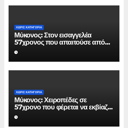
ΧΩΡΊΣ ΚΑΤΗΓΟΡΊΑ
Μύκονος: Στον εισαγγελέα
57χρονος που απαιτούσε από
επιχειρηματία 80.000 ευρώ για
να μην κάνει καταγγελίες σε
βάρος του
ΧΩΡΊΣ ΚΑΤΗΓΟΡΊΑ
Μύκονος: Χειροπέδες σε
57χρονο που φέρεται να εκβίαζε
επιχείρηση για να «θάψει»
ψευδείς καταγγελίες – Η παγίδα