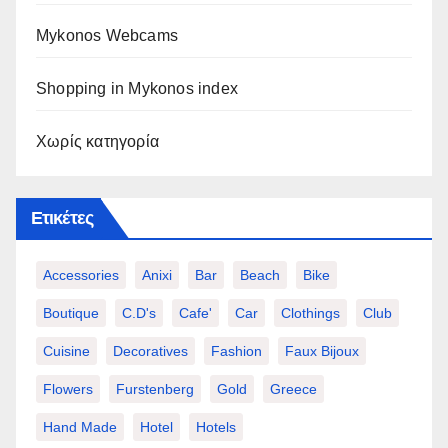
Mykonos Webcams
Shopping in Mykonos index
Χωρίς κατηγορία
Ετικέτες
Accessories
Anixi
Bar
Beach
Bike
Boutique
C.d's
Cafe'
Car
Clothings
Club
Cuisine
Decoratives
Fashion
Faux Bijoux
Flowers
Furstenberg
Gold
Greece
Hand Made
Hotel
Hotels