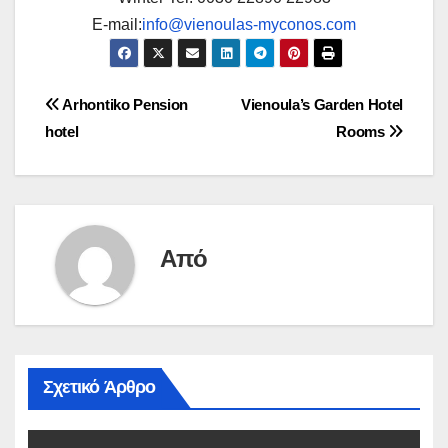
E-mail:
info@vienoulas-myconos.com
Πλοήγηση
Arhontiko Pension
Vienoula’s Garden Hotel
hotel
Rooms
άρθρων
Από
Σχετικό Άρθρο