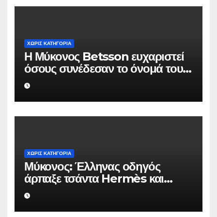
ΧΩΡΊΣ ΚΑΤΗΓΟΡΊΑ
Η Μύκονος Betsson ευχαριστεί
όσους συνέδεσαν το όνομά τους
με την ιστορική χρονιά
ΧΩΡΊΣ ΚΑΤΗΓΟΡΊΑ
Μύκονος: Έλληνας οδηγός
άρπαξε τσάντα Hermès και
Rolex αξίας 75.000 ευρώ από
Ουκρανό τουρίστα