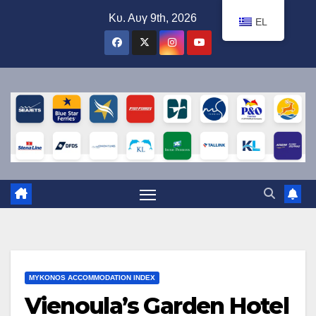
Μετάβαση
Κυ. Αυγ 9th, 2026
EL
στο
περιεχόμενο
MYKONOS ACCOMMODATION INDEX
Vienoula’s Garden Hotel