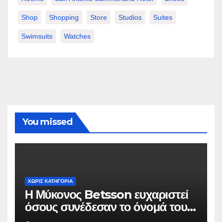
Shop
Shopping
Store
Studios
Suites
Swimsuits
Watches
You missed
ΧΩΡΊΣ ΚΑΤΗΓΟΡΊΑ
Η Μύκονος Betsson ευχαριστεί
όσους συνέδεσαν το όνομά τους
με την ιστορική χρονιά