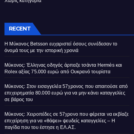
Χωρίς κατηγορία
RECENT
Η Μύκονος Betsson ευχαριστεί όσους συνέδεσαν το
όνομά τους με την ιστορική χρονιά
Μύκονος: Έλληνας οδηγός άρπαξε τσάντα Hermès και
Rolex αξίας 75.000 ευρώ από Ουκρανό τουρίστα
Μύκονος: Στον εισαγγελέα 57χρονος που απαιτούσε από
επιχειρηματία 80.000 ευρώ για να μην κάνει καταγγελίες
σε βάρος του
Μύκονος: Χειροπέδες σε 57χρονο που φέρεται να εκβίαζε
επιχείρηση για να «θάψει» ψευδείς καταγγελίες – Η
παγίδα που του έστησε η ΕΛ.ΑΣ.