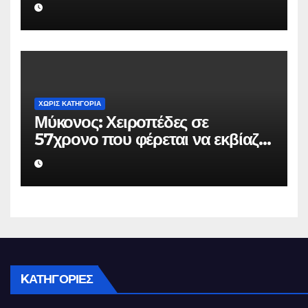
επιχειρηματία 80.000 ευρώ για
να μην κάνει καταγγελίες σε
βάρος του
ΧΩΡΊΣ ΚΑΤΗΓΟΡΊΑ
Μύκονος: Χειροπέδες σε
57χρονο που φέρεται να εκβίαζε
επιχείρηση για να «θάψει»
ψευδείς καταγγελίες – Η παγίδα
που του έστησε η ΕΛ.ΑΣ.
KΑΤΗΓΟΡΊΕΣ