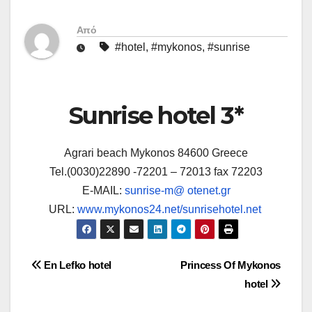
Από
#hotel
,
#mykonos
,
#sunrise
Sunrise hotel 3*
Agrari beach Mykonos 84600 Greece
Tel.(0030)22890 -72201 – 72013 fax 72203
E-MAIL:
sunrise-m@ otenet.gr
URL:
www.mykonos24.net/sunrisehotel.net
Πλοήγηση
En Lefko hotel
Princess Of Mykonos
hotel
άρθρων