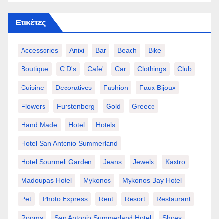
Ετικέτες
Accessories
Anixi
Bar
Beach
Bike
Boutique
C.d's
Cafe'
Car
Clothings
Club
Cuisine
Decoratives
Fashion
Faux Bijoux
Flowers
Furstenberg
Gold
Greece
Hand Made
Hotel
Hotels
Hotel San Antonio Summerland
Hotel Sourmeli Garden
Jeans
Jewels
Kastro
Madoupas Hotel
Mykonos
Mykonos Bay Hotel
Pet
Photo Express
Rent
Resort
Restaurant
Rooms
San Antonio Summerland Hotel
Shoes