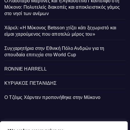
Ο Λαουτάρο Μαρτίνες και η Αγκουστίνα Γκαντόλφο στη
Μύκονο: Πολυτελείς διακοπές και αποκλειστικός γάμος
στο νησί των ανέμων
Χάρελ: «Η Μύκονος Betsson χτίζει κάτι ξεχωριστό και
είμαι χαρούμενος που αποτελώ μέρος του»
Συγχαρητήρια στην Εθνική Πόλο Ανδρών για τη
σπουδαία επιτυχία στο World Cup
RONNIE HARRELL
ΚΥΡΙΑΚΟΣ ΠΕΤΑΝΙΔΗΣ
Ο Τζέιμς Χάρντεν προπονήθηκε στην Μύκονο