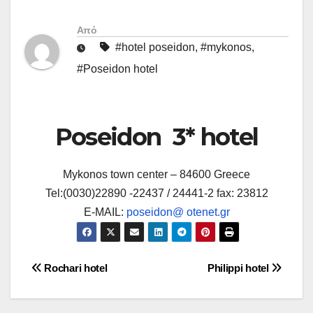
Από
#hotel poseidon
,
#mykonos
,
#Poseidon hotel
Poseidon 3* hotel
Mykonos town center – 84600 Greece
Tel:(0030)22890 -22437 / 24441-2 fax: 23812
E-MAIL:
poseidon@ otenet.gr
Πλοήγηση
Rochari hotel
Philippi hotel
άρθρων