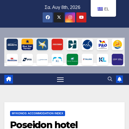
Μετάβαση
Σα. Αυγ 8th, 2026
EL
στο
περιεχόμενο
MYKONOS ACCOMMODATION INDEX
Poseidon hotel