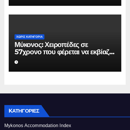
να μην κάνει καταγγελίες σε
βάρος του
ΧΩΡΊΣ ΚΑΤΗΓΟΡΊΑ
Μύκονος: Χειροπέδες σε
57χρονο που φέρεται να εκβίαζε
επιχείρηση για να «θάψει»
ψευδείς καταγγελίες – Η παγίδα
που του έστησε η ΕΛ.ΑΣ.
KΑΤΗΓΟΡΊΕΣ
Mykonos Accommodation Index