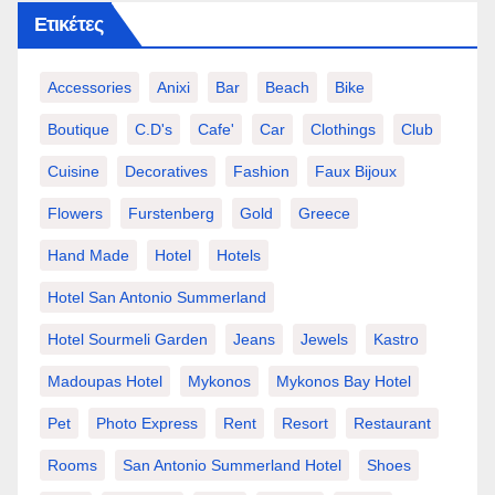
Ετικέτες
Accessories
Anixi
Bar
Beach
Bike
Boutique
C.d's
Cafe'
Car
Clothings
Club
Cuisine
Decoratives
Fashion
Faux Bijoux
Flowers
Furstenberg
Gold
Greece
Hand Made
Hotel
Hotels
Hotel San Antonio Summerland
Hotel Sourmeli Garden
Jeans
Jewels
Kastro
Madoupas Hotel
Mykonos
Mykonos Bay Hotel
Pet
Photo Express
Rent
Resort
Restaurant
Rooms
San Antonio Summerland Hotel
Shoes