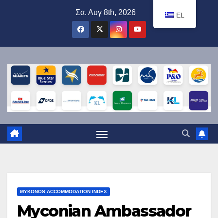
Μετάβαση
Σα. Αυγ 8th, 2026
EL
στο
περιεχόμενο
MYKONOS ACCOMMODATION INDEX
Myconian Ambassador