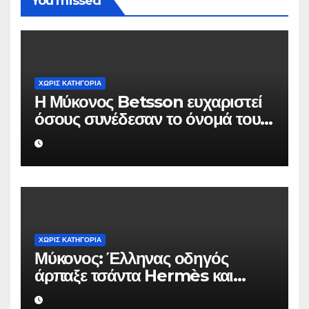
You missed
ΧΩΡΊΣ ΚΑΤΗΓΟΡΊΑ
Η Μύκονος Betsson ευχαριστεί
όσους συνέδεσαν το όνομά τους
με την ιστορική χρονιά
ΧΩΡΊΣ ΚΑΤΗΓΟΡΊΑ
Μύκονος: Έλληνας οδηγός
άρπαξε τσάντα Hermès και
Rolex αξίας 75.000 ευρώ από