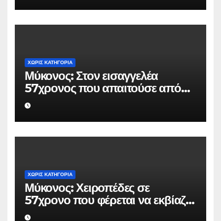
Ουκρανό τουρίστα
ΧΩΡΊΣ ΚΑΤΗΓΟΡΊΑ
Μύκονος: Στον εισαγγελέα
57χρονος που απαιτούσε από
επιχειρηματία 80.000 ευρώ για
να μην κάνει καταγγελίες σε
βάρος του
ΧΩΡΊΣ ΚΑΤΗΓΟΡΊΑ
Μύκονος: Χειροπέδες σε
57χρονο που φέρεται να εκβίαζε
επιχείρηση για να «θάψει»