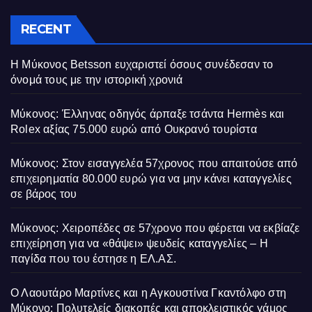
RECENT
Η Μύκονος Betsson ευχαριστεί όσους συνέδεσαν το
όνομά τους με την ιστορική χρονιά
Μύκονος: Έλληνας οδηγός άρπαξε τσάντα Hermès και
Rolex αξίας 75.000 ευρώ από Ουκρανό τουρίστα
Μύκονος: Στον εισαγγελέα 57χρονος που απαιτούσε από
επιχειρηματία 80.000 ευρώ για να μην κάνει καταγγελίες
σε βάρος του
Μύκονος: Χειροπέδες σε 57χρονο που φέρεται να εκβίαζε
επιχείρηση για να «θάψει» ψευδείς καταγγελίες – Η
παγίδα που του έστησε η ΕΛ.ΑΣ.
Ο Λαουτάρο Μαρτίνες και η Αγκουστίνα Γκαντόλφο στη
Μύκονο: Πολυτελείς διακοπές και αποκλειστικός γάμος