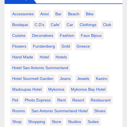
Accessories
Anixi
Bar
Beach
Bike
Boutique
C.d's
Cafe'
Car
Clothings
Club
Cuisine
Decoratives
Fashion
Faux Bijoux
Flowers
Furstenberg
Gold
Greece
Hand Made
Hotel
Hotels
Hotel San Antonio Summerland
Hotel Sourmeli Garden
Jeans
Jewels
Kastro
Madoupas Hotel
Mykonos
Mykonos Bay Hotel
Pet
Photo Express
Rent
Resort
Restaurant
Rooms
San Antonio Summerland Hotel
Shoes
Shop
Shopping
Store
Studios
Suites