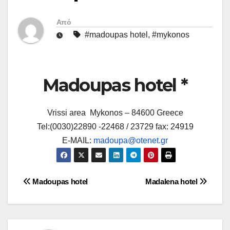
Από
#madoupas hotel
,
#mykonos
Madoupas hotel *
Vrissi area Mykonos – 84600 Greece
Tel:(0030)22890 -22468 / 23729 fax: 24919
E-MAIL:
madoupa@otenet.gr
Πλοήγηση
Madoupas hotel
Madalena hotel
άρθρων