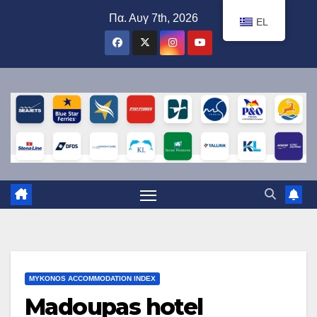
Μετάβαση
Πα. Αυγ 7th, 2026
EL
στο
περιεχόμενο
MYKONOS ACCOMMODATION INDEX
Madoupas hotel