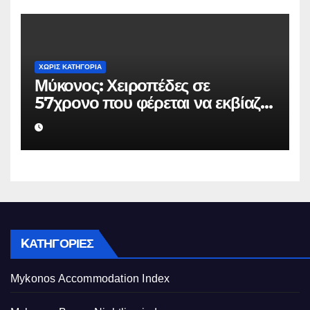
ΧΩΡΊΣ ΚΑΤΗΓΟΡΊΑ
Μύκονος: Χειροπέδες σε
57χρονο που φέρεται να εκβίαζε
επιχείρηση για να «θάψει»
ψευδείς καταγγελίες – Η παγίδα
που του έστησε η ΕΛ.ΑΣ.
KΑΤΗΓΟΡΊΕΣ
Mykonos Accommodation Index