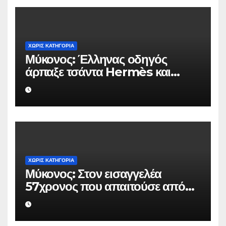
ΧΩΡΊΣ ΚΑΤΗΓΟΡΊΑ
Μύκονος: Έλληνας οδηγός
άρπαξε τσάντα Hermès και
Rolex αξίας 75.000 ευρώ από
Ουκρανό τουρίστα
ΧΩΡΊΣ ΚΑΤΗΓΟΡΊΑ
Μύκονος: Στον εισαγγελέα
57χρονος που απαιτούσε από
επιχειρηματία 80.000 ευρώ για
να μην κάνει καταγγελίες σε
βάρος του