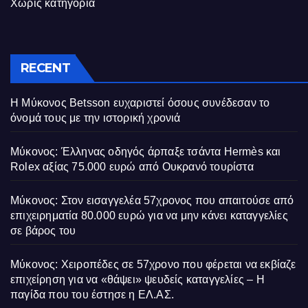
Χωρίς κατηγορία
RECENT
Η Μύκονος Betsson ευχαριστεί όσους συνέδεσαν το
όνομά τους με την ιστορική χρονιά
Μύκονος: Έλληνας οδηγός άρπαξε τσάντα Hermès και
Rolex αξίας 75.000 ευρώ από Ουκρανό τουρίστα
Μύκονος: Στον εισαγγελέα 57χρονος που απαιτούσε από
επιχειρηματία 80.000 ευρώ για να μην κάνει καταγγελίες
σε βάρος του
Μύκονος: Χειροπέδες σε 57χρονο που φέρεται να εκβίαζε
επιχείρηση για να «θάψει» ψευδείς καταγγελίες – Η
παγίδα που του έστησε η ΕΛ.ΑΣ.