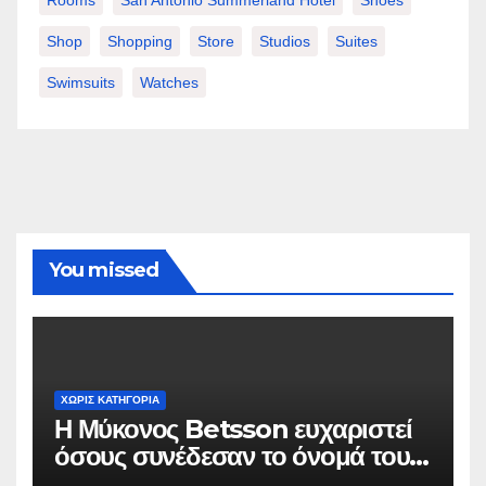
Shop
Shopping
Store
Studios
Suites
Swimsuits
Watches
You missed
ΧΩΡΊΣ ΚΑΤΗΓΟΡΊΑ
Η Μύκονος Betsson ευχαριστεί
όσους συνέδεσαν το όνομά τους
με την ιστορική χρονιά