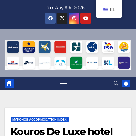
Μετάβαση
Σα. Αυγ 8th, 2026
EL
στο
περιεχόμενο
MYKONOS ACCOMMODATION INDEX
Kouros De Luxe hotel