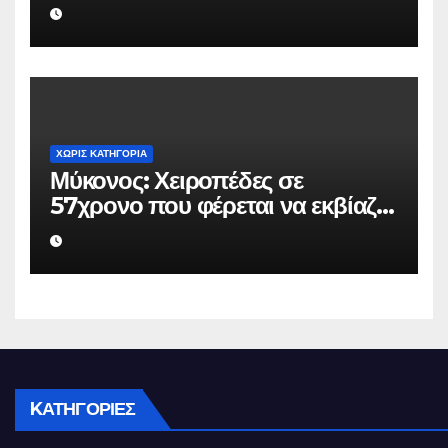
επιχειρηματία 80.000 ευρώ για
να μην κάνει καταγγελίες σε
βάρος του
ΧΩΡΊΣ ΚΑΤΗΓΟΡΊΑ
Μύκονος: Χειροπέδες σε
57χρονο που φέρεται να εκβίαζε
επιχείρηση για να «θάψει»
ψευδείς καταγγελίες – Η παγίδα
που του έστησε η ΕΛ.ΑΣ.
KΑΤΗΓΟΡΊΕΣ