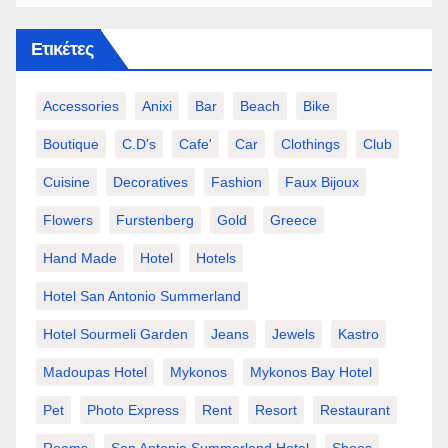
Ετικέτες
Accessories
Anixi
Bar
Beach
Bike
Boutique
C.d's
Cafe'
Car
Clothings
Club
Cuisine
Decoratives
Fashion
Faux Bijoux
Flowers
Furstenberg
Gold
Greece
Hand Made
Hotel
Hotels
Hotel San Antonio Summerland
Hotel Sourmeli Garden
Jeans
Jewels
Kastro
Madoupas Hotel
Mykonos
Mykonos Bay Hotel
Pet
Photo Express
Rent
Resort
Restaurant
Rooms
San Antonio Summerland Hotel
Shoes