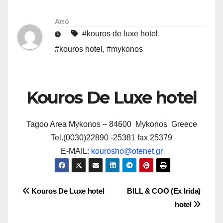
Από
#kouros de luxe hotel
,
#kouros hotel
,
#mykonos
Kouros De Luxe hotel
Tagoo Area Mykonos – 84600 Mykonos Greece
Tel.(0030)22890 -25381 fax 25379
E-MAIL:
kourosho@otenet.gr
Πλοήγηση
Kouros De Luxe hotel
BILL & COO (Ex Irida)
hotel
άρθρων