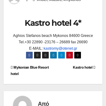
Kastro hotel 4*
Aghios Stefanos beach Mykonos 84600 Greece
Tel.+30 22890 -23176 – 26689 fax 26690
E-MAIL:
kastromy@otenet.gr
Πλοήγηση
Mykonian Blue Resort
Kastro hotel
hotel
άρθρων
Από