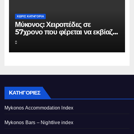
ΧΩΡΊΣ ΚΑΤΗΓΟΡΊΑ
Μύκονος: Χειροπέδες σε
57χρονο που φέρεται να εκβίαζε
επιχείρηση για να «θάψει»
ψευδείς καταγγελίες – Η παγίδα
που του έστησε η ΕΛ.ΑΣ.
KΑΤΗΓΟΡΊΕΣ
Mykonos Accommodation Index
Mykonos Bars – Nightlive index