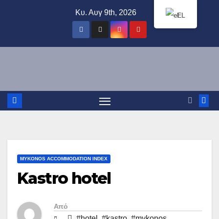
Μετάβαση
Κυ. Αυγ 9th, 2026
EL
στο
περιεχόμενο
MYKONOS ACCOMMODATION INDEX
Kastro hotel
Από
#hotel
,
#kastro
,
#mykonos