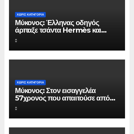
ΧΩΡΊΣ ΚΑΤΗΓΟΡΊΑ
Μύκονος: Έλληνας οδηγός
άρπαξε τσάντα Hermès και
Rolex αξίας 75.000 ευρώ από
Ουκρανό τουρίστα
ΧΩΡΊΣ ΚΑΤΗΓΟΡΊΑ
Μύκονος: Στον εισαγγελέα
57χρονος που απαιτούσε από
επιχειρηματία 80.000 ευρώ για
να μην κάνει καταγγελίες σε
βάρος του