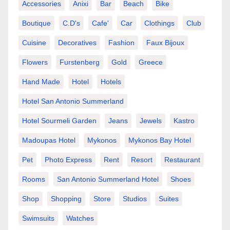
Accessories
Anixi
Bar
Beach
Bike
Boutique
C.d's
Cafe'
Car
Clothings
Club
Cuisine
Decoratives
Fashion
Faux Bijoux
Flowers
Furstenberg
Gold
Greece
Hand Made
Hotel
Hotels
Hotel San Antonio Summerland
Hotel Sourmeli Garden
Jeans
Jewels
Kastro
Madoupas Hotel
Mykonos
Mykonos Bay Hotel
Pet
Photo Express
Rent
Resort
Restaurant
Rooms
San Antonio Summerland Hotel
Shoes
Shop
Shopping
Store
Studios
Suites
Swimsuits
Watches