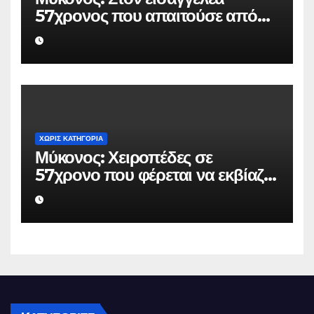
57χρονος που απαιτούσε από
επιχειρηματία 80.000 ευρώ για
να μην κάνει καταγγελίες σε
βάρος του
ΧΩΡΊΣ ΚΑΤΗΓΟΡΊΑ
Μύκονος: Χειροπέδες σε
57χρονο που φέρεται να εκβίαζε
επιχείρηση για να «θάψει»
ψευδείς καταγγελίες – Η παγίδα
που του έστησε η ΕΛ.ΑΣ.