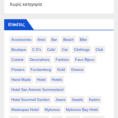
Χωρίς κατηγορία
Ετικέτες
Accessories
Anixi
Bar
Beach
Bike
Boutique
C.d's
Cafe'
Car
Clothings
Club
Cuisine
Decoratives
Fashion
Faux Bijoux
Flowers
Furstenberg
Gold
Greece
Hand Made
Hotel
Hotels
Hotel San Antonio Summerland
Hotel Sourmeli Garden
Jeans
Jewels
Kastro
Madoupas Hotel
Mykonos
Mykonos Bay Hotel