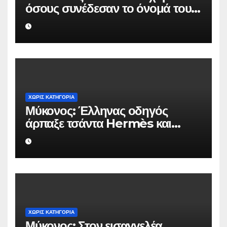
όσους συνέδεσαν το όνομά τους
με την ιστορική χρονιά
ΧΩΡΊΣ ΚΑΤΗΓΟΡΊΑ
Μύκονος: Έλληνας οδηγός
άρπαξε τσάντα Hermès και
Rolex αξίας 75.000 ευρώ από
Ουκρανό τουρίστα
ΧΩΡΊΣ ΚΑΤΗΓΟΡΊΑ
Μύκονος: Στον εισαγγελέα