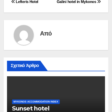
Πλοήγηση
Lefteris Hotel
Galini hotel in Mykonos
άρθρων
Από
Σχετικό Άρθρο
MYKONOS ACCOMMODATION INDEX
Sunset hotel