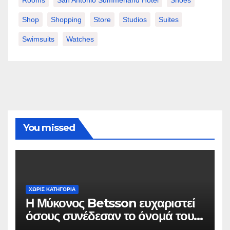
Shop
Shopping
Store
Studios
Suites
Swimsuits
Watches
You missed
ΧΩΡΊΣ ΚΑΤΗΓΟΡΊΑ
Η Μύκονος Betsson ευχαριστεί
όσους συνέδεσαν το όνομά τους
με την ιστορική χρονιά