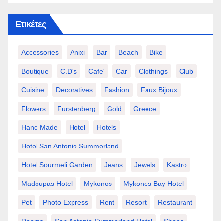
Ετικέτες
Accessories
Anixi
Bar
Beach
Bike
Boutique
C.d's
Cafe'
Car
Clothings
Club
Cuisine
Decoratives
Fashion
Faux Bijoux
Flowers
Furstenberg
Gold
Greece
Hand Made
Hotel
Hotels
Hotel San Antonio Summerland
Hotel Sourmeli Garden
Jeans
Jewels
Kastro
Madoupas Hotel
Mykonos
Mykonos Bay Hotel
Pet
Photo Express
Rent
Resort
Restaurant
Rooms
San Antonio Summerland Hotel
Shoes