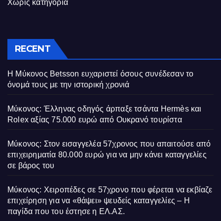
Χωρίς κατηγορία
RECENT
Η Μύκονος Betsson ευχαριστεί όσους συνέδεσαν το
όνομά τους με την ιστορική χρονιά
Μύκονος: Έλληνας οδηγός άρπαξε τσάντα Hermès και
Rolex αξίας 75.000 ευρώ από Ουκρανό τουρίστα
Μύκονος: Στον εισαγγελέα 57χρονος που απαιτούσε από
επιχειρηματία 80.000 ευρώ για να μην κάνει καταγγελίες
σε βάρος του
Μύκονος: Χειροπέδες σε 57χρονο που φέρεται να εκβίαζε
επιχείρηση για να «θάψει» ψευδείς καταγγελίες – Η
παγίδα που του έστησε η ΕΛ.ΑΣ.