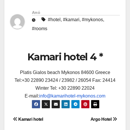
Από
#hotel
,
#kamari
,
#mykonos
,
#rooms
Kamari hotel 4 *
Platis Gialos beach Mykonos 84600 Greece
Tel:+30 22890 23424 / 23982 / 26054 Fax: 24414
Winter Tel: +30 22890 22024
E-mail:
info@kamarihotel-mykonos.com
Πλοήγηση
Kamari hotel
Argo Hotel