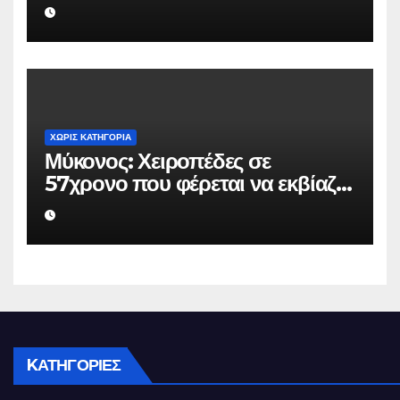
επιχειρηματία 80.000 ευρώ για
να μην κάνει καταγγελίες σε
βάρος του
ΧΩΡΊΣ ΚΑΤΗΓΟΡΊΑ
Μύκονος: Χειροπέδες σε
57χρονο που φέρεται να εκβίαζε
επιχείρηση για να «θάψει»
ψευδείς καταγγελίες – Η παγίδα
που του έστησε η ΕΛ.ΑΣ.
KΑΤΗΓΟΡΊΕΣ