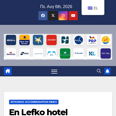
Μετάβαση
Πε. Αυγ 6th, 2026
EL
στο
περιεχόμενο
MYKONOS ACCOMMODATION INDEX
En Lefko hotel