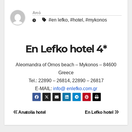
Από
#en lefko
,
#hotel
,
#mykonos
En Lefko hotel 4*
Aleomandra of Ornos beach – Mykonos – 84600
Greece
Tel.: 22890 – 26814, 22890 – 26817
E-MAIL:
info@ enlefko.com.gr
Πλοήγηση
Anatolia hotel
En Lefko hotel
άρθρων