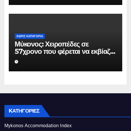
βάρος του
ΧΩΡΊΣ ΚΑΤΗΓΟΡΊΑ
Μύκονος: Χειροπέδες σε
57χρονο που φέρεται να εκβίαζε
επιχείρηση για να «θάψει»
ψευδείς καταγγελίες – Η παγίδα
που του έστησε η ΕΛ.ΑΣ.
KΑΤΗΓΟΡΊΕΣ
Mykonos Accommodation Index