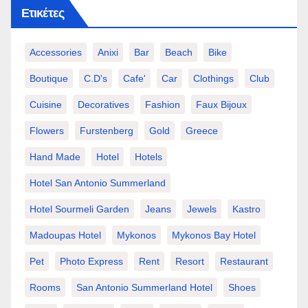
Ετικέτες
Accessories
Anixi
Bar
Beach
Bike
Boutique
C.d's
Cafe'
Car
Clothings
Club
Cuisine
Decoratives
Fashion
Faux Bijoux
Flowers
Furstenberg
Gold
Greece
Hand Made
Hotel
Hotels
Hotel San Antonio Summerland
Hotel Sourmeli Garden
Jeans
Jewels
Kastro
Madoupas Hotel
Mykonos
Mykonos Bay Hotel
Pet
Photo Express
Rent
Resort
Restaurant
Rooms
San Antonio Summerland Hotel
Shoes