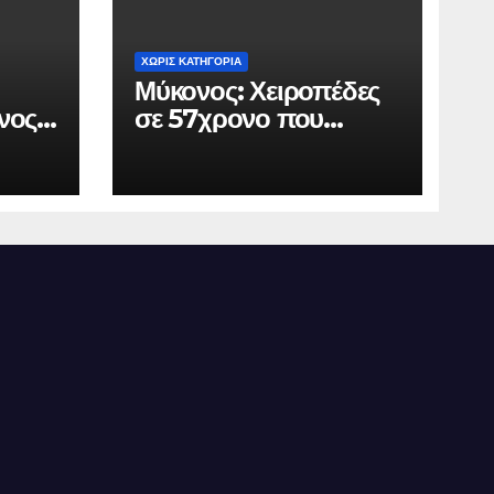
ΧΩΡΊΣ ΚΑΤΗΓΟΡΊΑ
Μύκονος: Χειροπέδες
νος
σε 57χρονο που
πό
φέρεται να εκβίαζε
.000
επιχείρηση για να
άνει
«θάψει» ψευδείς
ρος
καταγγελίες – Η παγίδα
που του έστησε η
ΕΛ.ΑΣ.