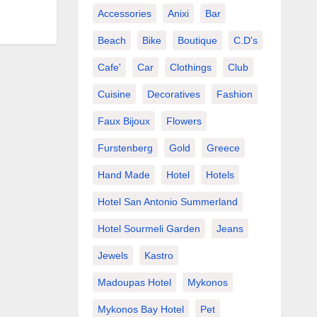
Accessories
Anixi
Bar
Beach
Bike
Boutique
C.d's
Cafe'
Car
Clothings
Club
Cuisine
Decoratives
Fashion
Faux Bijoux
Flowers
Furstenberg
Gold
Greece
Hand Made
Hotel
Hotels
Hotel San Antonio Summerland
Hotel Sourmeli Garden
Jeans
Jewels
Kastro
Madoupas Hotel
Mykonos
Mykonos Bay Hotel
Pet