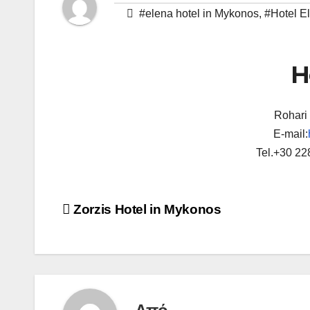
#elena hotel in Mykonos
,
#Hotel E
H
Rohari
E-mail:
Tel.+30 22
Πλοήγηση
Zorzis Hotel in Mykonos
άρθρων