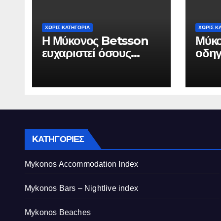
ΧΩΡΊΣ ΚΑΤΗΓΟΡΊΑ
ΧΩΡΊΣ Κ
Η Μύκονος Betsson
Μύκο
ευχαριστεί όσους
οδηγ
συνέδεσαν το όνομά
Herm
τους με την ιστορική
αξία
χρονιά
από
τουρ
KΑΤΗΓΟΡΊΕΣ
Mykonos Accommodation Index
Mykonos Bars – Nightlive index
Mykonos Beaches