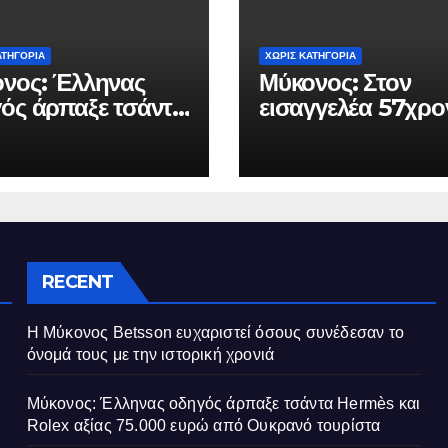
ΑΤΗΓΟΡΊΑ
ΧΩΡΊΣ ΚΑΤΗΓΟΡΊΑ
νος: Έλληνας
Μύκονος: Στον
ός άρπαξε τσάντα
εισαγγελέα 57χρο
ès και Rolex
που απαιτούσε α
ς 75.000 ευρώ
επιχειρηματία 80
 Ουκρανό
ευρώ για να μην κ
ίστα
καταγγελίες σε βά
του
RECENT
Η Μύκονος Betsson ευχαριστεί όσους συνέδεσαν το
όνομά τους με την ιστορική χρονιά
Μύκονος: Έλληνας οδηγός άρπαξε τσάντα Hermès και
Rolex αξίας 75.000 ευρώ από Ουκρανό τουρίστα