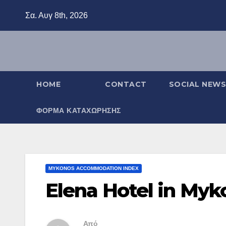
Μετάβαση
Σα. Αυγ 8th, 2026
στο
περιεχόμενο
HOME
CONTACT
SOCIAL NEWS
ΦΌΡΜΑ ΚΑΤΑΧΏΡΗΣΗΣ
MYKONOS ACCOMMODATION INDEX
Elena Hotel in Myk
Από