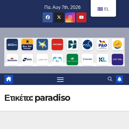
Μετάβαση
Πα. Αυγ 7th, 2026
EL
στο
περιεχόμενο
Ετικέτα:
paradiso