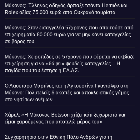
Μύκονος: Έλληνας οδηγός άρπαξε τσάντα Hermès και
Rolex αξίας 75.000 ευρώ από Ουκρανό τουρίστα
Μύκονος: Στον εισαγγελέα 57χρονος που απαιτούσε από
επιχειρηματία 80.000 ευρώ για να μην κάνει καταγγελίες
σε βάρος του
Μύκονος: Χειροπέδες σε 57χρονο που φέρεται να εκβίαζε
επιχείρηση για να «θάψει» ψευδείς καταγγελίες – Η
παγίδα που του έστησε η ΕΛ.ΑΣ.
Ο Λαουτάρο Μαρτίνες και η Αγκουστίνα Γκαντόλφο στη
Μύκονο: Πολυτελείς διακοπές και αποκλειστικός γάμος
στο νησί των ανέμων
Χάρελ: «Η Μύκονος Betsson χτίζει κάτι ξεχωριστό και
είμαι χαρούμενος που αποτελώ μέρος του»
Συγχαρητήρια στην Εθνική Πόλο Ανδρών για τη