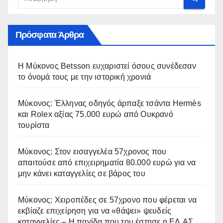
Πρόσφατα Άρθρα
Η Μύκονος Betsson ευχαριστεί όσους συνέδεσαν
το όνομά τους με την ιστορική χρονιά
Μύκονος: Έλληνας οδηγός άρπαξε τσάντα Hermès
και Rolex αξίας 75.000 ευρώ από Ουκρανό
τουρίστα
Μύκονος: Στον εισαγγελέα 57χρονος που
απαιτούσε από επιχειρηματία 80.000 ευρώ για να
μην κάνει καταγγελίες σε βάρος του
Μύκονος: Χειροπέδες σε 57χρονο που φέρεται να
εκβίαζε επιχείρηση για να «θάψει» ψευδείς
καταγγελίες – Η παγίδα που του έστησε η ΕΛ.ΑΣ.