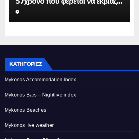
57χρονο που φέρεται να εκβίαζε
επιχείρηση για να «θάψει»
ψευδείς καταγγελίες – Η παγίδα
που του έστησε η ΕΛ.ΑΣ.
KΑΤΗΓΟΡΊΕΣ
Mykonos Accommodation Index
Mykonos Bars – Nightlive index
Mykonos Beaches
Mykonos live weather