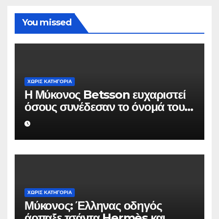
You missed
ΧΩΡΊΣ ΚΑΤΗΓΟΡΊΑ
Η Μύκονος Betsson ευχαριστεί
όσους συνέδεσαν το όνομά τους
με την ιστορική χρονιά
ΧΩΡΊΣ ΚΑΤΗΓΟΡΊΑ
Μύκονος: Έλληνας οδηγός
άρπαξε τσάντα Hermès και