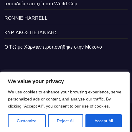
σπουδαία επιτυχία στο World Cup
RONNIE HARRELL
ΚΥΡΙΑΚΟΣ ΠΕΤΑΝΙΔΗΣ
Ο Τζέιμς Χάρντεν προπονήθηκε στην Μύκονο
We value your privacy
We use cookies to enhance your browsing experience, serve
personalized ads or content, and analyze our traffic. By
clicking "Accept All", you consent to our use of cookies.
Δημιουργήθηκε από το digital2000 με την Υποστήριξη του WordPress
|
Customize
Reject All
Accept All
Θέμα: Newsup από
Themeansar
.