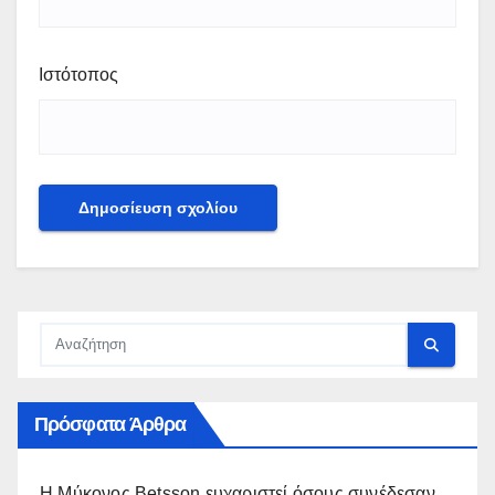
Ιστότοπος
Πρόσφατα Άρθρα
Η Μύκονος Betsson ευχαριστεί όσους συνέδεσαν