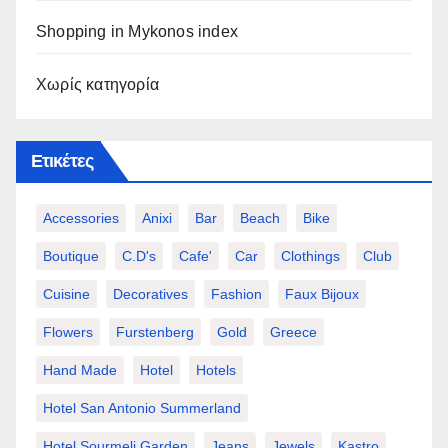
Shopping in Mykonos index
Χωρίς κατηγορία
Ετικέτες
Accessories
Anixi
Bar
Beach
Bike
Boutique
C.d's
Cafe'
Car
Clothings
Club
Cuisine
Decoratives
Fashion
Faux Bijoux
Flowers
Furstenberg
Gold
Greece
Hand Made
Hotel
Hotels
Hotel San Antonio Summerland
Hotel Sourmeli Garden
Jeans
Jewels
Kastro