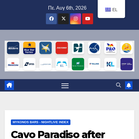
Μετάβαση
Πε. Αυγ 6th, 2026
EL
στο
περιεχόμενο
MYKONOS BARS - NIGHTLIVE INDEX
Cavo Paradiso after