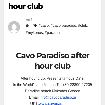
hour club
Από
#cavo
,
#cavo paradiso
,
#club
,
#mykonos
,
#paradiso
Cavo Paradiso after
hour club
After hour club. Presents famous D.j’ s.
In the World’ s top 5 clubs Tel.+30-22890-27205
Paradise beach Mykonos Greece
Email:
info@cavoparadiso.gr
URL:
www.cavoparadiso.gr