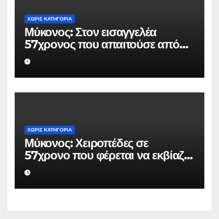
ΧΩΡΊΣ ΚΑΤΗΓΟΡΊΑ
Μύκονος: Στον εισαγγελέα
57χρονος που απαιτούσε από
επιχειρηματία 80.000 ευρώ για
να μην κάνει καταγγελίες σε
βάρος του
ΧΩΡΊΣ ΚΑΤΗΓΟΡΊΑ
Μύκονος: Χειροπέδες σε
57χρονο που φέρεται να εκβίαζε
επιχείρηση για να «θάψει»
ψευδείς καταγγελίες – Η παγίδα
που του έστησε η ΕΛ.ΑΣ.