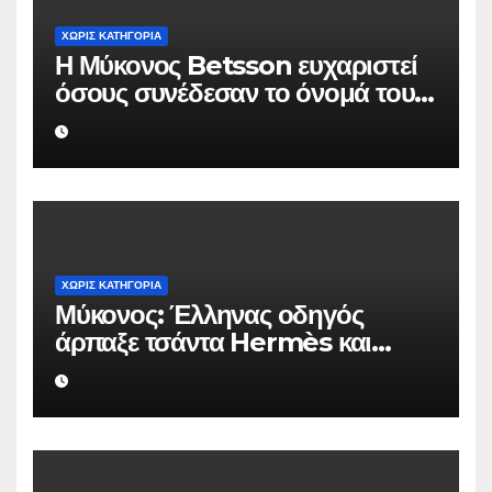
ΧΩΡΊΣ ΚΑΤΗΓΟΡΊΑ
Η Μύκονος Betsson ευχαριστεί
όσους συνέδεσαν το όνομά τους
με την ιστορική χρονιά
ΧΩΡΊΣ ΚΑΤΗΓΟΡΊΑ
Μύκονος: Έλληνας οδηγός
άρπαξε τσάντα Hermès και
Rolex αξίας 75.000 ευρώ από
Ουκρανό τουρίστα