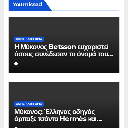
You missed
ΧΩΡΊΣ ΚΑΤΗΓΟΡΊΑ
Η Μύκονος Betsson ευχαριστεί
όσους συνέδεσαν το όνομά τους
με την ιστορική χρονιά
ΧΩΡΊΣ ΚΑΤΗΓΟΡΊΑ
Μύκονος: Έλληνας οδηγός
άρπαξε τσάντα Hermès και
Rolex αξίας 75.000 ευρώ από