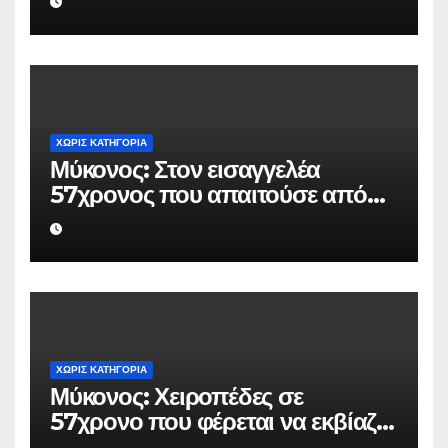
Ουκρανό τουρίστα
ΧΩΡΊΣ ΚΑΤΗΓΟΡΊΑ
Μύκονος: Στον εισαγγελέα
57χρονος που απαιτούσε από
επιχειρηματία 80.000 ευρώ για
να μην κάνει καταγγελίες σε
βάρος του
ΧΩΡΊΣ ΚΑΤΗΓΟΡΊΑ
Μύκονος: Χειροπέδες σε
57χρονο που φέρεται να εκβίαζε
επιχείρηση για να «θάψει»