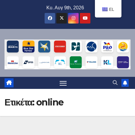
Μετάβαση
Κυ. Αυγ 9th, 2026
EL
στο
περιεχόμενο
Ετικέτα:
online