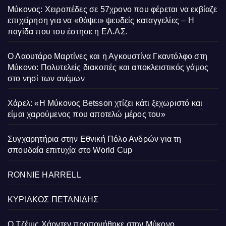
Μύκονος: Χειροπέδες σε 57χρονο που φέρεται να εκβίαζε
επιχείρηση για να «θάψει» ψευδείς καταγγελίες – Η
παγίδα που του έστησε η ΕΛ.ΑΣ.
Ο Λαουτάρο Μαρτίνες και η Αγκουστίνα Γκαντόλφο στη
Μύκονο: Πολυτελείς διακοπές και αποκλειστικός γάμος
στο νησί των ανέμων
Χάρελ: «Η Μύκονος Betsson χτίζει κάτι ξεχωριστό και
είμαι χαρούμενος που αποτελώ μέρος του»
Συγχαρητήρια στην Εθνική Πόλο Ανδρών για τη
σπουδαία επιτυχία στο World Cup
RONNIE HARRELL
ΚΥΡΙΑΚΟΣ ΠΕΤΑΝΙΔΗΣ
Ο Τζέιμς Χάρντεν προπονήθηκε στην Μύκονο