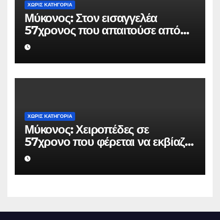
ΧΩΡΊΣ ΚΑΤΗΓΟΡΊΑ
Μύκονος: Στον εισαγγελέα
57χρονος που απαιτούσε από
επιχειρηματία 80.000 ευρώ για
να μην κάνει καταγγελίες σε
βάρος του
ΧΩΡΊΣ ΚΑΤΗΓΟΡΊΑ
Μύκονος: Χειροπέδες σε
57χρονο που φέρεται να εκβίαζε
επιχείρηση για να «θάψει»
ψευδείς καταγγελίες – Η παγίδα
που του έστησε η ΕΛ.ΑΣ.