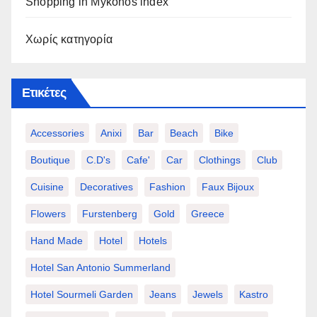
Shopping in Mykonos index
Χωρίς κατηγορία
Ετικέτες
Accessories
Anixi
Bar
Beach
Bike
Boutique
C.d's
Cafe'
Car
Clothings
Club
Cuisine
Decoratives
Fashion
Faux Bijoux
Flowers
Furstenberg
Gold
Greece
Hand Made
Hotel
Hotels
Hotel San Antonio Summerland
Hotel Sourmeli Garden
Jeans
Jewels
Kastro