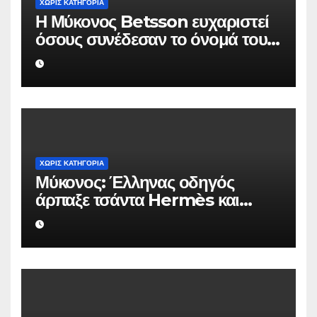
ΧΩΡΊΣ ΚΑΤΗΓΟΡΊΑ
Η Μύκονος Betsson ευχαριστεί
όσους συνέδεσαν το όνομά τους
με την ιστορική χρονιά
ΧΩΡΊΣ ΚΑΤΗΓΟΡΊΑ
Μύκονος: Έλληνας οδηγός
άρπαξε τσάντα Hermès και
Rolex αξίας 75.000 ευρώ από
Ουκρανό τουρίστα