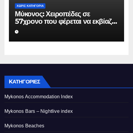
ΧΩΡΊΣ ΚΑΤΗΓΟΡΊΑ
Μύκονος: Χειροπέδες σε
57χρονο που φέρεται να εκβίαζε
επιχείρηση για να «θάψει»
ψευδείς καταγγελίες – Η παγίδα
που του έστησε η ΕΛ.ΑΣ.
KΑΤΗΓΟΡΊΕΣ
Mykonos Accommodation Index
Mykonos Bars – Nightlive index
Mykonos Beaches