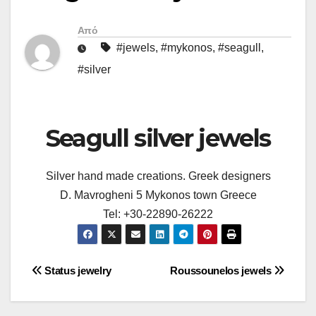
Από
#jewels
,
#mykonos
,
#seagull
,
#silver
Seagull silver jewels
Silver hand made creations. Greek designers
D. Mavrogheni 5 Mykonos town Greece
Tel: +30-22890-26222
Πλοήγηση
Status jewelry
Roussounelos jewels
άρθρων