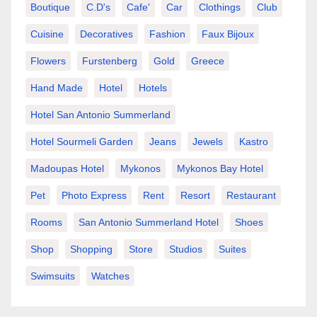
Boutique
C.d's
Cafe'
Car
Clothings
Club
Cuisine
Decoratives
Fashion
Faux Bijoux
Flowers
Furstenberg
Gold
Greece
Hand Made
Hotel
Hotels
Hotel San Antonio Summerland
Hotel Sourmeli Garden
Jeans
Jewels
Kastro
Madoupas Hotel
Mykonos
Mykonos Bay Hotel
Pet
Photo Express
Rent
Resort
Restaurant
Rooms
San Antonio Summerland Hotel
Shoes
Shop
Shopping
Store
Studios
Suites
Swimsuits
Watches