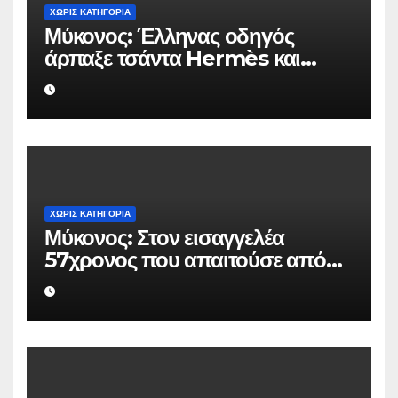
ΧΩΡΊΣ ΚΑΤΗΓΟΡΊΑ
Μύκονος: Έλληνας οδηγός
άρπαξε τσάντα Hermès και
Rolex αξίας 75.000 ευρώ από
Ουκρανό τουρίστα
ΧΩΡΊΣ ΚΑΤΗΓΟΡΊΑ
Μύκονος: Στον εισαγγελέα
57χρονος που απαιτούσε από
επιχειρηματία 80.000 ευρώ για
να μην κάνει καταγγελίες σε
βάρος του