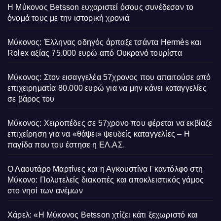
Η Μύκονος Betsson ευχαριστεί όσους συνέδεσαν το
όνομά τους με την ιστορική χρονιά
Μύκονος: Έλληνας οδηγός άρπαξε τσάντα Hermès και
Rolex αξίας 75.000 ευρώ από Ουκρανό τουρίστα
Μύκονος: Στον εισαγγελέα 57χρονος που απαιτούσε από
επιχειρηματία 80.000 ευρώ για να μην κάνει καταγγελίες
σε βάρος του
Μύκονος: Χειροπέδες σε 57χρονο που φέρεται να εκβίαζε
επιχείρηση για να «θάψει» ψευδείς καταγγελίες – Η
παγίδα που του έστησε η ΕΛ.ΑΣ.
Ο Λαουτάρο Μαρτίνες και η Αγκουστίνα Γκαντόλφο στη
Μύκονο: Πολυτελείς διακοπές και αποκλειστικός γάμος
στο νησί των ανέμων
Χάρελ: «Η Μύκονος Betsson χτίζει κάτι ξεχωριστό και