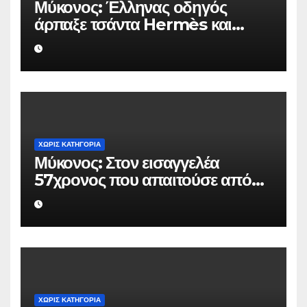
Μύκονος: Έλληνας οδηγός
άρπαξε τσάντα Hermès και
Rolex αξίας 75.000 ευρώ από
Ουκρανό τουρίστα
ΧΩΡΊΣ ΚΑΤΗΓΟΡΊΑ
Μύκονος: Στον εισαγγελέα
57χρονος που απαιτούσε από
επιχειρηματία 80.000 ευρώ για
να μην κάνει καταγγελίες σε
βάρος του
ΧΩΡΊΣ ΚΑΤΗΓΟΡΊΑ