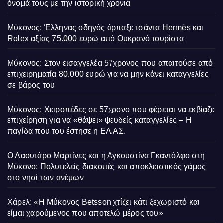
όνομά τους με την ιστορική χρονιά
Μύκονος: Έλληνας οδηγός άρπαξε τσάντα Hermès και
Rolex αξίας 75.000 ευρώ από Ουκρανό τουρίστα
Μύκονος: Στον εισαγγελέα 57χρονος που απαιτούσε από
επιχειρηματία 80.000 ευρώ για να μην κάνει καταγγελίες
σε βάρος του
Μύκονος: Χειροπέδες σε 57χρονο που φέρεται να εκβίαζε
επιχείρηση για να «θάψει» ψευδείς καταγγελίες – Η
παγίδα που του έστησε η ΕΛ.ΑΣ.
Ο Λαουτάρο Μαρτίνες και η Αγκουστίνα Γκαντόλφο στη
Μύκονο: Πολυτελείς διακοπές και αποκλειστικός γάμος
στο νησί των ανέμων
Χάρελ: «Η Μύκονος Betsson χτίζει κάτι ξεχωριστό και
είμαι χαρούμενος που αποτελώ μέρος του»