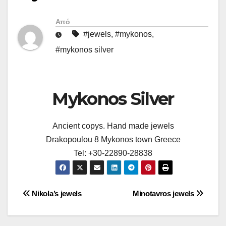
Από
#jewels
,
#mykonos
,
#mykonos silver
Mykonos Silver
Ancient copys. Hand made jewels
Drakopoulou 8 Mykonos town Greece
Tel: +30-22890-28838
Πλοήγηση
Nikola’s jewels
Minotavros jewels
άρθρων