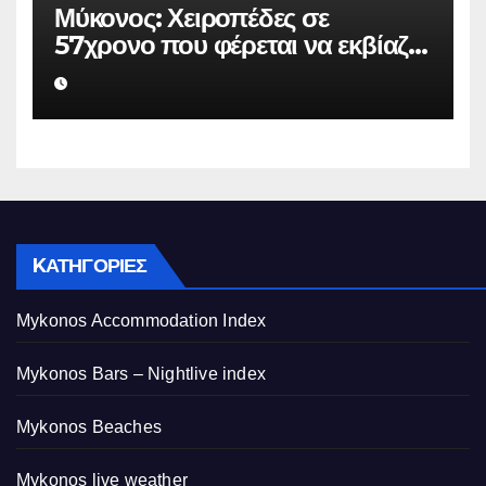
Μύκονος: Χειροπέδες σε
57χρονο που φέρεται να εκβίαζε
επιχείρηση για να «θάψει»
ψευδείς καταγγελίες – Η παγίδα
που του έστησε η ΕΛ.ΑΣ.
KΑΤΗΓΟΡΊΕΣ
Mykonos Accommodation Index
Mykonos Bars – Nightlive index
Mykonos Beaches
Mykonos live weather