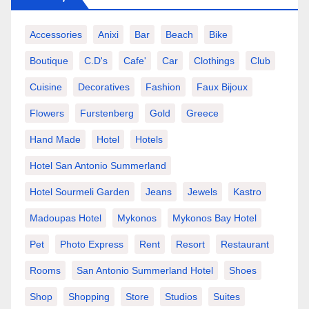
Accessories
Anixi
Bar
Beach
Bike
Boutique
C.d's
Cafe'
Car
Clothings
Club
Cuisine
Decoratives
Fashion
Faux Bijoux
Flowers
Furstenberg
Gold
Greece
Hand Made
Hotel
Hotels
Hotel San Antonio Summerland
Hotel Sourmeli Garden
Jeans
Jewels
Kastro
Madoupas Hotel
Mykonos
Mykonos Bay Hotel
Pet
Photo Express
Rent
Resort
Restaurant
Rooms
San Antonio Summerland Hotel
Shoes
Shop
Shopping
Store
Studios
Suites