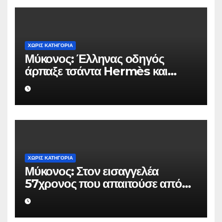
ΧΩΡΊΣ ΚΑΤΗΓΟΡΊΑ
Μύκονος: Έλληνας οδηγός
άρπαξε τσάντα Hermès και
Rolex αξίας 75.000 ευρώ από
Ουκρανό τουρίστα
ΧΩΡΊΣ ΚΑΤΗΓΟΡΊΑ
Μύκονος: Στον εισαγγελέα
57χρονος που απαιτούσε από
επιχειρηματία 80.000 ευρώ για
να μην κάνει καταγγελίες σε
βάρος του