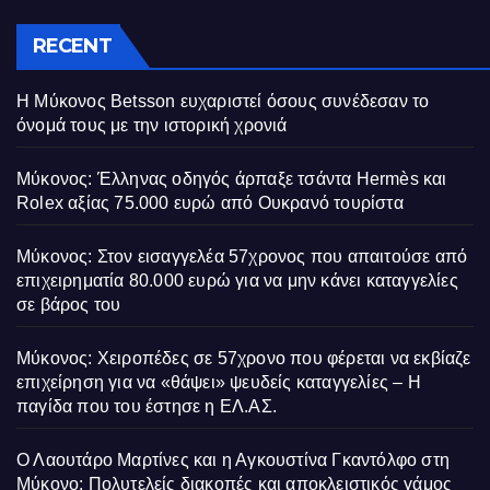
RECENT
Η Μύκονος Betsson ευχαριστεί όσους συνέδεσαν το
όνομά τους με την ιστορική χρονιά
Μύκονος: Έλληνας οδηγός άρπαξε τσάντα Hermès και
Rolex αξίας 75.000 ευρώ από Ουκρανό τουρίστα
Μύκονος: Στον εισαγγελέα 57χρονος που απαιτούσε από
επιχειρηματία 80.000 ευρώ για να μην κάνει καταγγελίες
σε βάρος του
Μύκονος: Χειροπέδες σε 57χρονο που φέρεται να εκβίαζε
επιχείρηση για να «θάψει» ψευδείς καταγγελίες – Η
παγίδα που του έστησε η ΕΛ.ΑΣ.
Ο Λαουτάρο Μαρτίνες και η Αγκουστίνα Γκαντόλφο στη
Μύκονο: Πολυτελείς διακοπές και αποκλειστικός γάμος