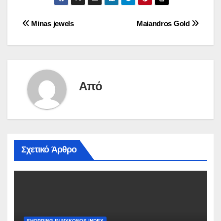
Πλοήγηση
Minas jewels
Maiandros Gold
άρθρων
Από
Σχετικό Άρθρο
SHOPPING IN MYKONOS INDEX