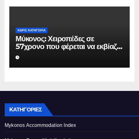
ΧΩΡΊΣ ΚΑΤΗΓΟΡΊΑ
Μύκονος: Χειροπέδες σε
57χρονο που φέρεται να εκβίαζε
επιχείρηση για να «θάψει»
ψευδείς καταγγελίες – Η παγίδα
που του έστησε η ΕΛ.ΑΣ.
KΑΤΗΓΟΡΊΕΣ
Mykonos Accommodation Index