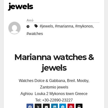
jewels
Από
#jewels
,
#marianna
,
#mykonos
,
#watches
Marianna watches &
jewels
Watches Dolce & Gabbana, Breil. Mooby,
Zantomio jewels
Aghiou Louka 2 Mykonos town Greece
Tel: +30-22890-23227