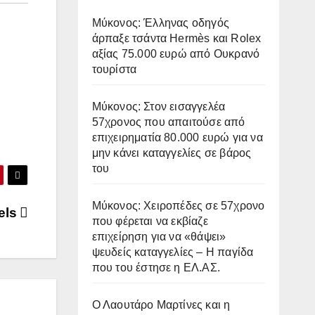
Μύκονος: Έλληνας οδηγός
άρπαξε τσάντα Hermès και Rolex
αξίας 75.000 ευρώ από Ουκρανό
τουρίστα
Μύκονος: Στον εισαγγελέα
57χρονος που απαιτούσε από
επιχειρηματία 80.000 ευρώ για να
μην κάνει καταγγελίες σε βάρος
του
Μύκονος: Χειροπέδες σε 57χρονο
els
που φέρεται να εκβίαζε
επιχείρηση για να «θάψει»
ψευδείς καταγγελίες – Η παγίδα
που του έστησε η ΕΛ.ΑΣ.
Ο Λαουτάρο Μαρτίνες και η