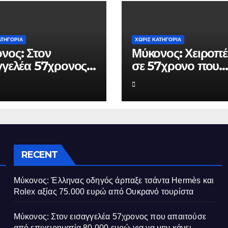
ΑΤΗΓΟΡΊΑ
ΧΩΡΊΣ ΚΑΤΗΓΟΡΊΑ
νος: Στον
Μύκονος: Χειροπέ
γγελέα 57χρονος
σε 57χρονο που
απαιτούσε από
φέρεται να εκβίαζ
ειρηματία 80.000
επιχείρηση για να
 για να μην κάνει
«θάψει» ψευδείς
γγελίες σε βάρος
καταγγελίες – Η π
που του έστησε η
ΕΛ.ΑΣ.
RECENT
Μύκονος: Έλληνας οδηγός άρπαξε τσάντα Hermès και
Rolex αξίας 75.000 ευρώ από Ουκρανό τουρίστα
Μύκονος: Στον εισαγγελέα 57χρονος που απαιτούσε
από επιχειρηματία 80.000 ευρώ για να μην κάνει