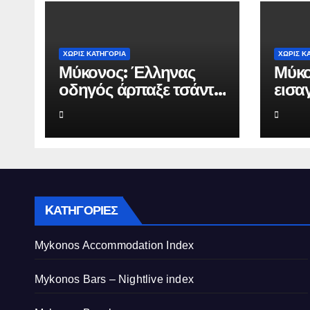
ΧΩΡΊΣ ΚΑΤΗΓΟΡΊΑ
ΧΩΡΊΣ Κ
Μύκονος: Έλληνας
Μύκο
οδηγός άρπαξε τσάντα
εισα
Hermès και Rolex
που 
αξίας 75.000 ευρώ
επιχ
από Ουκρανό
ευρώ
τουρίστα
κατα
του
KΑΤΗΓΟΡΊΕΣ
Mykonos Accommodation Index
Mykonos Bars – Nightlive index