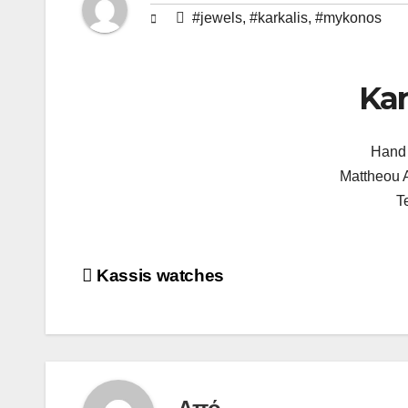
#jewels
,
#karkalis
,
#mykonos
Kar
Hand 
Mattheou 
T
Πλοήγηση
Kassis watches
άρθρων