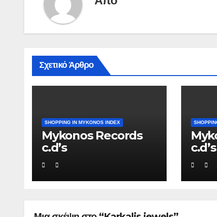
Από
Σχετικό Άρθρο
SHOPPING IN MYKONOS INDEX
SHOPPIN
Mykonos Records
Myk
c.d’s
c.d’s
Μια σκέψη στο “Karkalis jewels”