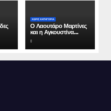
ΧΩΡΊΣ ΚΑΤΗΓΟΡΊΑ
δες
Ο Λαουτάρο Μαρτίνες
και η Αγκουστίνα
ε
Γκαντόλφο στη
Μύκονο: Πολυτελείς
διακοπές και
αγίδα
αποκλειστικός γάμος
στο νησί των ανέμων