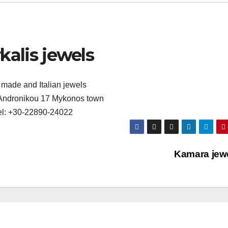
kalis jewels
made and Italian jewels
Andronikou 17 Mykonos town
el: +30-22890-24022
Kamara jew