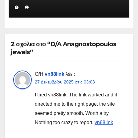
2 σχόλια στο “D/A Anagnostopoulos
jewels”
Ο/Η
vn88link
λέει:
27 Δεκεμβρίου 2025 στις 03:03
I tried vn88link. The link worked and it
directed me to the right page, the site
seemed pretty smooth. Worth a try.
Nothing too crazy to report.
vn88link