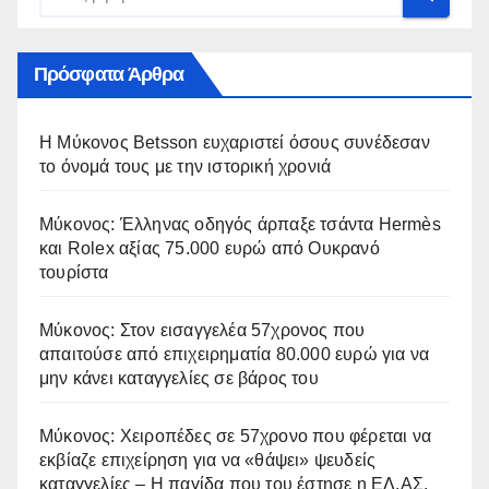
Πρόσφατα Άρθρα
Η Μύκονος Betsson ευχαριστεί όσους συνέδεσαν
το όνομά τους με την ιστορική χρονιά
Μύκονος: Έλληνας οδηγός άρπαξε τσάντα Hermès
και Rolex αξίας 75.000 ευρώ από Ουκρανό
τουρίστα
Μύκονος: Στον εισαγγελέα 57χρονος που
απαιτούσε από επιχειρηματία 80.000 ευρώ για να
μην κάνει καταγγελίες σε βάρος του
Μύκονος: Χειροπέδες σε 57χρονο που φέρεται να
εκβίαζε επιχείρηση για να «θάψει» ψευδείς
καταγγελίες – Η παγίδα που του έστησε η ΕΛ.ΑΣ.