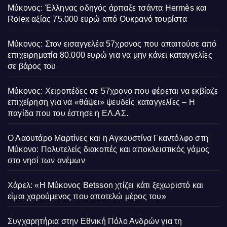
Μύκονος: Έλληνας οδηγός άρπαξε τσάντα Hermès και
Rolex αξίας 75.000 ευρώ από Ουκρανό τουρίστα
Μύκονος: Στον εισαγγελέα 57χρονος που απαιτούσε από
επιχειρηματία 80.000 ευρώ για να μην κάνει καταγγελίες
σε βάρος του
Μύκονος: Χειροπέδες σε 57χρονο που φέρεται να εκβίαζε
επιχείρηση για να «θάψει» ψευδείς καταγγελίες – Η
παγίδα που του έστησε η ΕΛ.ΑΣ.
Ο Λαουτάρο Μαρτίνες και η Αγκουστίνα Γκαντόλφο στη
Μύκονο: Πολυτελείς διακοπές και αποκλειστικός γάμος
στο νησί των ανέμων
Χάρελ: «Η Μύκονος Betsson χτίζει κάτι ξεχωριστό και
είμαι χαρούμενος που αποτελώ μέρος του»
Συγχαρητήρια στην Εθνική Πόλο Ανδρών για τη