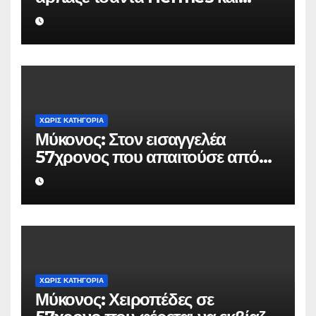
Rolex αξίας 75.000 ευρώ από
Ουκρανό τουρίστα
ΧΩΡΊΣ ΚΑΤΗΓΟΡΊΑ
Μύκονος: Στον εισαγγελέα
57χρονος που απαιτούσε από
επιχειρηματία 80.000 ευρώ για
να μην κάνει καταγγελίες σε
βάρος του
ΧΩΡΊΣ ΚΑΤΗΓΟΡΊΑ
Μύκονος: Χειροπέδες σε