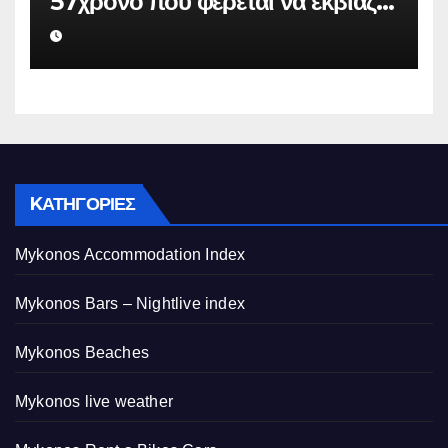
57χρονο που φέρεται να εκβίαζε
επιχείρηση για να «θάψει»
ψευδείς καταγγελίες – Η παγίδα
που του έστησε η ΕΛ.ΑΣ.
KΑΤΗΓΟΡΊΕΣ
Mykonos Accommodation Index
Mykonos Bars – Nightlive index
Mykonos Beaches
Mykonos live weather