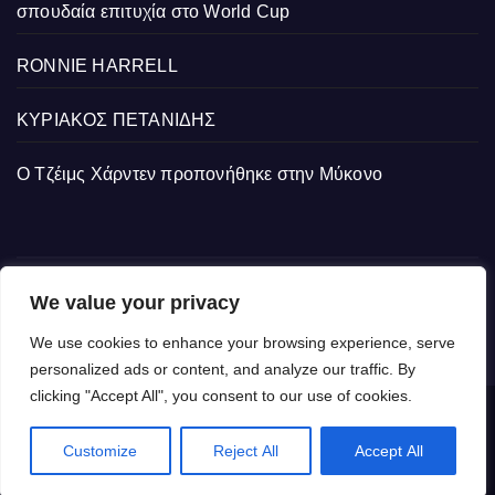
σπουδαία επιτυχία στο World Cup
RONNIE HARRELL
ΚΥΡΙΑΚΟΣ ΠΕΤΑΝΙΔΗΣ
Ο Τζέιμς Χάρντεν προπονήθηκε στην Μύκονο
We value your privacy
We use cookies to enhance your browsing experience, serve
personalized ads or content, and analyze our traffic. By
clicking "Accept All", you consent to our use of cookies.
Δημιουργήθηκε από το digital2000 με την Υποστήριξη του WordPress
|
Customize
Reject All
Accept All
Θέμα: Newsup από
Themeansar
.