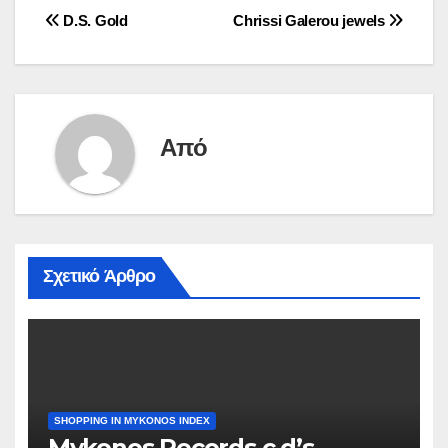
Πλοήγηση
D.S. Gold
Chrissi Galerou jewels
άρθρων
Από
Σχετικό Άρθρο
SHOPPING IN MYKONOS INDEX
Mykonos Records c.d’s