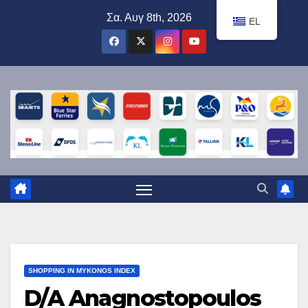
Μετάβαση
Σα. Αυγ 8th, 2026
EL
στο
περιεχόμενο
SHOPPING IN MYKONOS INDEX
D/A Anagnostopoulos