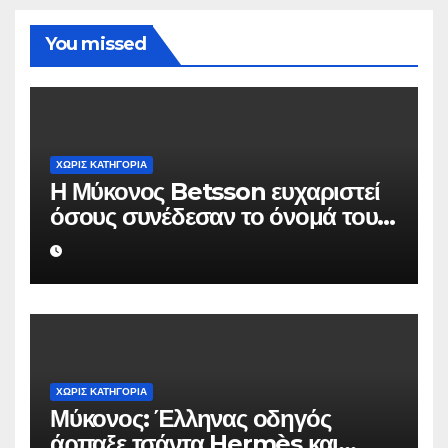
You missed
ΧΩΡΊΣ ΚΑΤΗΓΟΡΊΑ
Η Μύκονος Betsson ευχαριστεί
όσους συνέδεσαν το όνομά τους
με την ιστορική χρονιά
ΧΩΡΊΣ ΚΑΤΗΓΟΡΊΑ
Μύκονος: Έλληνας οδηγός
άρπαξε τσάντα Hermès και