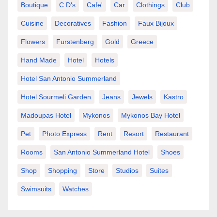
Boutique
C.d's
Cafe'
Car
Clothings
Club
Cuisine
Decoratives
Fashion
Faux Bijoux
Flowers
Furstenberg
Gold
Greece
Hand Made
Hotel
Hotels
Hotel San Antonio Summerland
Hotel Sourmeli Garden
Jeans
Jewels
Kastro
Madoupas Hotel
Mykonos
Mykonos Bay Hotel
Pet
Photo Express
Rent
Resort
Restaurant
Rooms
San Antonio Summerland Hotel
Shoes
Shop
Shopping
Store
Studios
Suites
Swimsuits
Watches