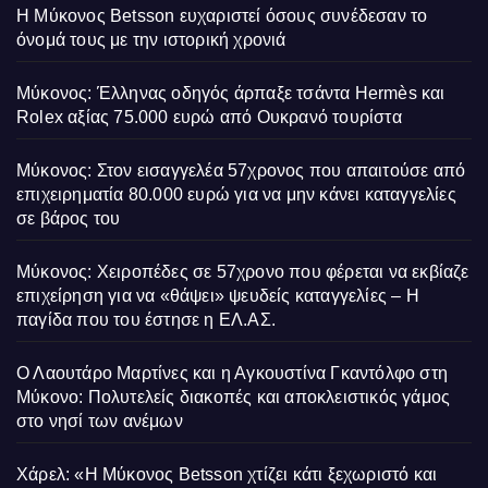
Η Μύκονος Betsson ευχαριστεί όσους συνέδεσαν το
όνομά τους με την ιστορική χρονιά
Μύκονος: Έλληνας οδηγός άρπαξε τσάντα Hermès και
Rolex αξίας 75.000 ευρώ από Ουκρανό τουρίστα
Μύκονος: Στον εισαγγελέα 57χρονος που απαιτούσε από
επιχειρηματία 80.000 ευρώ για να μην κάνει καταγγελίες
σε βάρος του
Μύκονος: Χειροπέδες σε 57χρονο που φέρεται να εκβίαζε
επιχείρηση για να «θάψει» ψευδείς καταγγελίες – Η
παγίδα που του έστησε η ΕΛ.ΑΣ.
Ο Λαουτάρο Μαρτίνες και η Αγκουστίνα Γκαντόλφο στη
Μύκονο: Πολυτελείς διακοπές και αποκλειστικός γάμος
στο νησί των ανέμων
Χάρελ: «Η Μύκονος Betsson χτίζει κάτι ξεχωριστό και