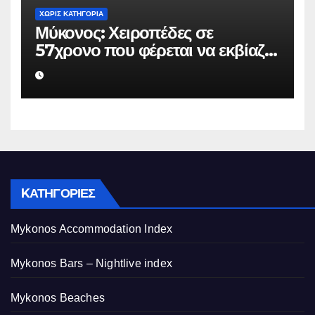
ΧΩΡΊΣ ΚΑΤΗΓΟΡΊΑ
Μύκονος: Χειροπέδες σε
57χρονο που φέρεται να εκβίαζε
επιχείρηση για να «θάψει»
ψευδείς καταγγελίες – Η παγίδα
που του έστησε η ΕΛ.ΑΣ.
KΑΤΗΓΟΡΊΕΣ
Mykonos Accommodation Index
Mykonos Bars – Nightlive index
Mykonos Beaches