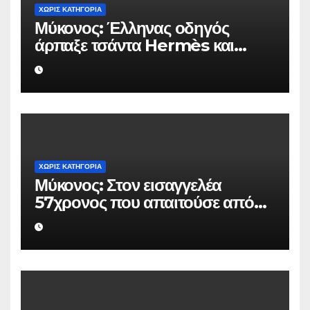
ΧΩΡΊΣ ΚΑΤΗΓΟΡΊΑ
Μύκονος: Έλληνας οδηγός
άρπαξε τσάντα Hermès και
Rolex αξίας 75.000 ευρώ από
Ουκρανό τουρίστα
ΧΩΡΊΣ ΚΑΤΗΓΟΡΊΑ
Μύκονος: Στον εισαγγελέα
57χρονος που απαιτούσε από
επιχειρηματία 80.000 ευρώ για
να μην κάνει καταγγελίες σε
βάρος του