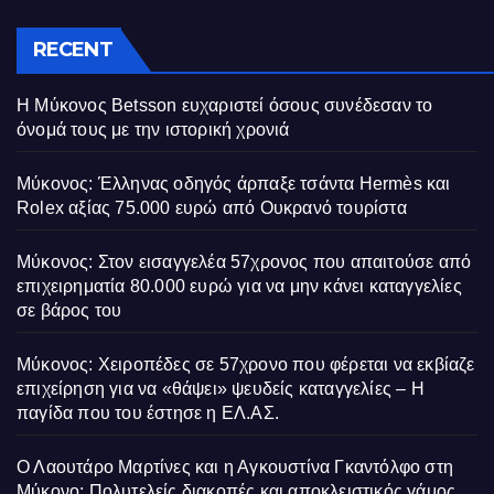
RECENT
Η Μύκονος Betsson ευχαριστεί όσους συνέδεσαν το
όνομά τους με την ιστορική χρονιά
Μύκονος: Έλληνας οδηγός άρπαξε τσάντα Hermès και
Rolex αξίας 75.000 ευρώ από Ουκρανό τουρίστα
Μύκονος: Στον εισαγγελέα 57χρονος που απαιτούσε από
επιχειρηματία 80.000 ευρώ για να μην κάνει καταγγελίες
σε βάρος του
Μύκονος: Χειροπέδες σε 57χρονο που φέρεται να εκβίαζε
επιχείρηση για να «θάψει» ψευδείς καταγγελίες – Η
παγίδα που του έστησε η ΕΛ.ΑΣ.
Ο Λαουτάρο Μαρτίνες και η Αγκουστίνα Γκαντόλφο στη
Μύκονο: Πολυτελείς διακοπές και αποκλειστικός γάμος