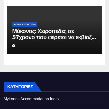
βάρος του
ΧΩΡΊΣ ΚΑΤΗΓΟΡΊΑ
Μύκονος: Χειροπέδες σε
57χρονο που φέρεται να εκβίαζε
επιχείρηση για να «θάψει»
ψευδείς καταγγελίες – Η παγίδα
που του έστησε η ΕΛ.ΑΣ.
KΑΤΗΓΟΡΊΕΣ
Mykonos Accommodation Index