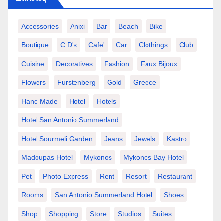
Accessories
Anixi
Bar
Beach
Bike
Boutique
C.d's
Cafe'
Car
Clothings
Club
Cuisine
Decoratives
Fashion
Faux Bijoux
Flowers
Furstenberg
Gold
Greece
Hand Made
Hotel
Hotels
Hotel San Antonio Summerland
Hotel Sourmeli Garden
Jeans
Jewels
Kastro
Madoupas Hotel
Mykonos
Mykonos Bay Hotel
Pet
Photo Express
Rent
Resort
Restaurant
Rooms
San Antonio Summerland Hotel
Shoes
Shop
Shopping
Store
Studios
Suites