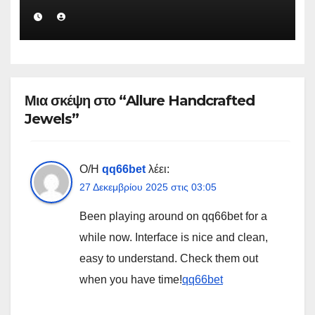
Μια σκέψη στο “Allure Handcrafted
Jewels”
Ο/Η
qq66bet
λέει:
27 Δεκεμβρίου 2025 στις 03:05
Been playing around on qq66bet for a
while now. Interface is nice and clean,
easy to understand. Check them out
when you have time!
qq66bet