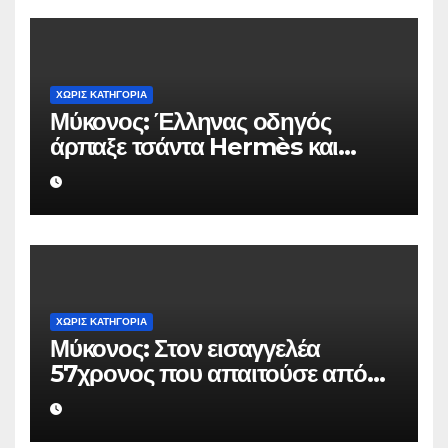
ΧΩΡΊΣ ΚΑΤΗΓΟΡΊΑ
Μύκονος: Έλληνας οδηγός
άρπαξε τσάντα Hermès και
Rolex αξίας 75.000 ευρώ από
Ουκρανό τουρίστα
ΧΩΡΊΣ ΚΑΤΗΓΟΡΊΑ
Μύκονος: Στον εισαγγελέα
57χρονος που απαιτούσε από
επιχειρηματία 80.000 ευρώ για
να μην κάνει καταγγελίες σε