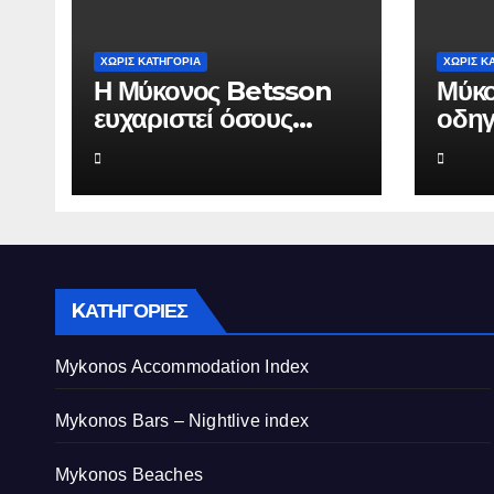
ΧΩΡΊΣ ΚΑΤΗΓΟΡΊΑ
ΧΩΡΊΣ Κ
Η Μύκονος Betsson
Μύκο
ευχαριστεί όσους
οδηγ
συνέδεσαν το όνομά
Herm
τους με την ιστορική
αξία
χρονιά
από
τουρ
KΑΤΗΓΟΡΊΕΣ
Mykonos Accommodation Index
Mykonos Bars – Nightlive index
Mykonos Beaches