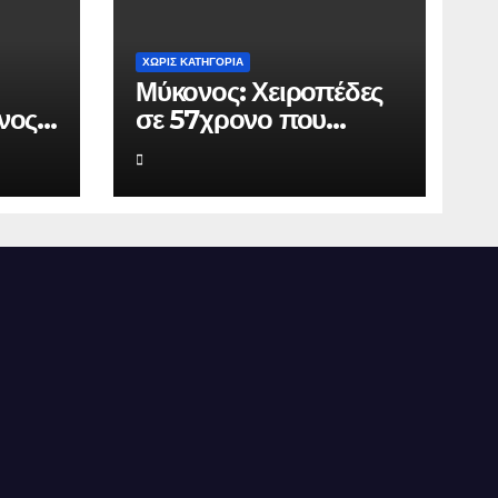
ΧΩΡΊΣ ΚΑΤΗΓΟΡΊΑ
Μύκονος: Χειροπέδες
νος
σε 57χρονο που
πό
φέρεται να εκβίαζε
.000
επιχείρηση για να
άνει
«θάψει» ψευδείς
ρος
καταγγελίες – Η παγίδα
που του έστησε η
ΕΛ.ΑΣ.