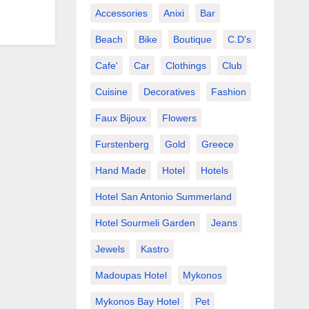
Accessories
Anixi
Bar
Beach
Bike
Boutique
C.d's
Cafe'
Car
Clothings
Club
Cuisine
Decoratives
Fashion
Faux Bijoux
Flowers
Furstenberg
Gold
Greece
Hand Made
Hotel
Hotels
Hotel San Antonio Summerland
Hotel Sourmeli Garden
Jeans
Jewels
Kastro
Madoupas Hotel
Mykonos
Mykonos Bay Hotel
Pet