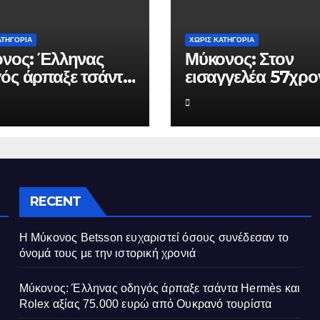
ΑΤΗΓΟΡΊΑ
ΧΩΡΊΣ ΚΑΤΗΓΟΡΊΑ
νος: Έλληνας
Μύκονος: Στον
ός άρπαξε τσάντα
εισαγγελέα 57χρο
ès και Rolex
που απαιτούσε α
ς 75.000 ευρώ
επιχειρηματία 80
 Ουκρανό
ευρώ για να μην κ
ίστα
καταγγελίες σε βά
του
RECENT
Η Μύκονος Betsson ευχαριστεί όσους συνέδεσαν το
όνομά τους με την ιστορική χρονιά
Μύκονος: Έλληνας οδηγός άρπαξε τσάντα Hermès και
Rolex αξίας 75.000 ευρώ από Ουκρανό τουρίστα