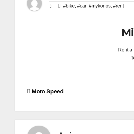
#bike
,
#car
,
#mykonos
,
#rent
Mi
Rent a
T
Πλοήγηση
Moto Speed
άρθρων