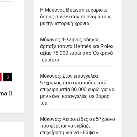
Η Μύκονος Betsson ευχαριστεί
όσους συνέδεσαν το όνομά τους
με την ιστορική χρονιά
Μύκονος: Έλληνας οδηγός
άρπαξε τσάντα Hermès και Rolex
αξίας 75.000 ευρώ από Ουκρανό
τουρίστα
Μύκονος: Στον εισαγγελέα
57χρονος που απαιτούσε από
επιχειρηματία 80.000 ευρώ για να
ima
μην κάνει καταγγελίες σε βάρος
του
Μύκονος: Χειροπέδες σε 57χρονο
που φέρεται να εκβίαζε
επιχείρηση για να «θάψει»