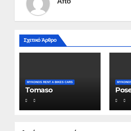
Από
Σχετικό Άρθρο
MYKONOS RENT A BIKES CARS
MYKONOS
Tomaso
Pos